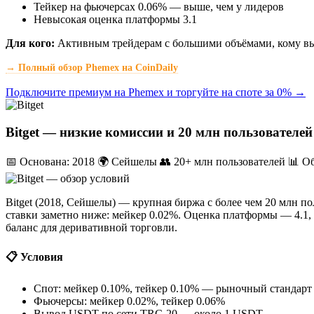
Тейкер на фьючерсах 0.06% — выше, чем у лидеров
Невысокая оценка платформы 3.1
Для кого:
Активным трейдерам с большими объёмами, кому вы
→ Полный обзор Phemex на CoinDaily
Подключите премиум на Phemex и торгуйте на споте за 0% →
Bitget — низкие комиссии и 20 млн пользователей
📅 Основана: 2018
🌍 Сейшелы
👥 20+ млн пользователей
📊 О
Bitget (2018, Сейшелы) — крупная биржа с более чем 20 млн п
ставки заметно ниже: мейкер 0.02%. Оценка платформы — 4.1,
баланс для деривативной торговли.
📋 Условия
Спот: мейкер 0.10%, тейкер 0.10% — рыночный стандарт
Фьючерсы: мейкер 0.02%, тейкер 0.06%
Вывод USDT по сети TRC-20 — около 1 USDT