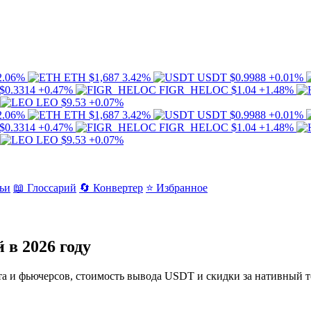
2.06%
ETH
$1,687
3.42%
USDT
$0.9988
+0.01%
$0.3314
+0.47%
FIGR_HELOC
$1.04
+1.48%
LEO
$9.53
+0.07%
2.06%
ETH
$1,687
3.42%
USDT
$0.9988
+0.01%
$0.3314
+0.47%
FIGR_HELOC
$1.04
+1.48%
LEO
$9.53
+0.07%
ьи
📖 Глоссарий
🔄 Конвертер
⭐ Избранное
 в 2026 году
та и фьючерсов, стоимость вывода USDT и скидки за нативный т