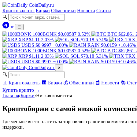
Coin
Daily
.ru
Криптовалюты
Биржи
Обменники
Новости
Статьи
🔍
⭐
☰
1000BONK
$0.00587
0.52%
BTC
$62,861
XRP
$1.11
2.03%
SOL
$70.18
5.31%
TRX
USDS
$0.9997
+0.00%
RAIN
$0.0159
+10.46%
1000BONK
$0.00587
0.52%
BTC
$62,861
XRP
$1.11
2.03%
SOL
$70.18
5.31%
TRX
USDS
$0.9997
+0.00%
RAIN
$0.0159
+10.46%
Coin
Daily
.ru
✕
🔍
📊 Криптовалюты
🏢 Биржи
💰 Обменники
📰 Новости
📚 Стат
Купить крипто →
Главная
›
Биржи
›
Низкая комиссия
Криптобиржи с самой низкой комиссией
Где меньше всего платить за торговлю: сравнили комиссии спо
издержки.