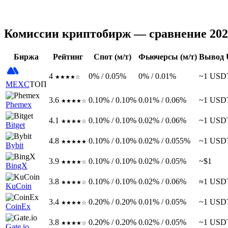
Комиссии криптобирж — сравнение 202
Биржа
Рейтинг
Спот (м/т)
Фьючерсы (м/т)
Вывод
4
0% / 0.05%
0% / 0.01%
~1 USD
★★★★☆
MEXC
ТОП
3.6
0.10% / 0.10%
0.01% / 0.06%
~1 USD
★★★★☆
Phemex
4.1
0.10% / 0.10%
0.02% / 0.06%
~1 USD
★★★★☆
Bitget
4.8
0.10% / 0.10%
0.02% / 0.055%
~1 USD
★★★★★
Bybit
3.9
0.10% / 0.10%
0.02% / 0.05%
~$1
★★★★☆
BingX
3.8
0.10% / 0.10%
0.02% / 0.06%
≈1 USD
★★★★☆
KuCoin
3.4
0.20% / 0.20%
0.01% / 0.05%
~1 USD
★★★★☆
CoinEx
3.8
0.20% / 0.20%
0.02% / 0.05%
~1 USD
★★★★☆
Gate.io