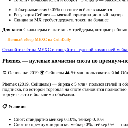
Тейкер-комиссия 0.05% на споте всё же взимается
Регуляция Сейшел — мягкий юрисдикционный надзор
Скидка за MX требует держать токен на балансе
Для кого:
Скальперам и активным трейдерам, которые работаю
→ Полный обзор MEXC на CoinDaily
Откройте счёт на MEXC и торгуйте с нулевой комиссией мейк
Phemex — нулевые комиссии спота по премиум-п
📅 Основана: 2019
🌍 Сейшелы
👥 5+ млн пользователей
📊 Объ
Phemex (2019, Сейшелы) — биржа с 5 млн+ пользователей и обо
подписка, по которой торговля на споте становится полность
торгует часто и большими объёмами.
📋 Условия
Спот: стандартно мейкер 0.10%, тейкер 0.10%
Спот по премиум-подписке: мейкер 0%, тейкер 0% — пол