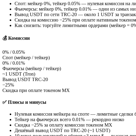
Спот: мейкер 0%, тейкер 0.05% — нулевая комиссия на л
Фьючерсы: мейкер 0%, тейкер 0.01% — одни из самых низ
Вывод USDT по сети TRC-20 — около 1 USDT за транза
Скидка на комиссию −25% при оплате нативным токено
Как снизить: торгуйте лимитными ордерами (мейкер = 0
💰 Комиссии
0% / 0.05%
Спот (мейкер / тейкер)
0% / 0.01%
Фьючерсы (мейкер / тейкер)
~1 USDT (Tron)
Вывод USDT TRC-20
−25%
Скидка при оплате токеном MX
✅ Плюсы и минусы
Нулевая комиссия мейкера на споте — лимитные сделки 
Тейкер на фьючерсах всего 0.01% — рекордно низко
Скидка −25% за оплату комиссии токеном MX
Дешёвый вывод USDT по TRC-20 (~1 USDT)
10 млн+ пользователей и оборот ~3 млрд $ — высокая ли