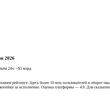
рдер в стакан, тейкер — кто забирает ликвидность рыночным
зне —
MEXC
с нулевым мейкером, у Phemex спот бесплатен по
и 2026
бъём 24ч: ~$3 млрд
шем рейтинге. Здесь более 10 млн пользователей и оборот око
о копейки за исполнение. Оценка платформы — 4.0. Для скальпи