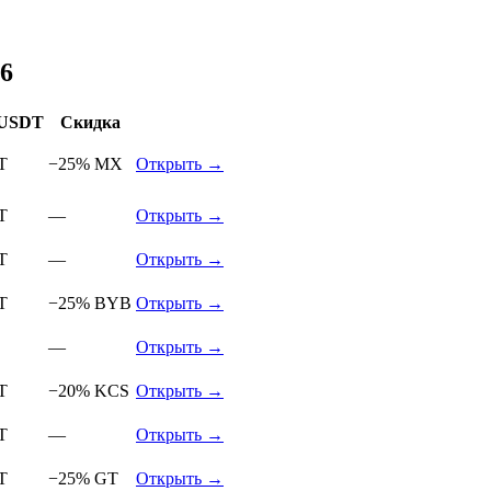
✍️ Редакция CoinDaily · 🗓 Обновлено: 23 июня 2026
6
 USDT
Скидка
T
−25% MX
Открыть →
T
—
Открыть →
T
—
Открыть →
T
−25% BYB
Открыть →
—
Открыть →
T
−20% KCS
Открыть →
T
—
Открыть →
T
−25% GT
Открыть →