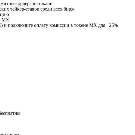
имитные ордера в стакане
ких тейкер-ставок среди всех бирж
кцию
м MX
%) и подключите оплату комиссии в токене MX для −25%
бесплатны
квидность