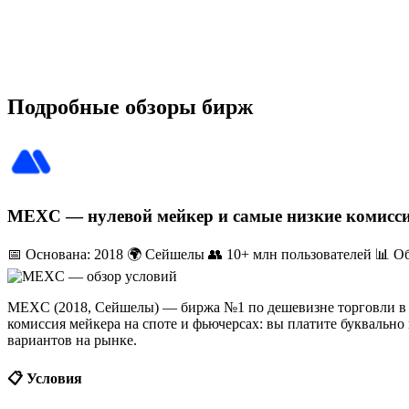
(зависит от блокчейна). Мейкер — тот, кто ставит лимитный о
ордером; мейкер почти всегда дешевле. Рекордсмен по дешеви
подписке.
Подробные обзоры бирж
MEXC — нулевой мейкер и самые низкие комисси
📅 Основана: 2018
🌍 Сейшелы
👥 10+ млн пользователей
📊 О
MEXC (2018, Сейшелы) — биржа №1 по дешевизне торговли в на
комиссия мейкера на споте и фьючерсах: вы платите буквальн
вариантов на рынке.
📋 Условия