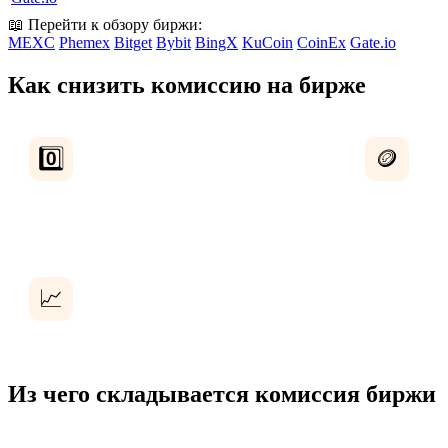
📖 Перейти к обзору биржи:
MEXC
Phemex
Bitget
Bybit
BingX
KuCoin
CoinEx
Gate.io
Как снизить комиссию на бирже
Нулевой мейкер
Скид
0️⃣
🪙
У MEXC мейкер на споте и
Оплат
фьючерсах — 0%. Используйте
25% (
лимитные ордера.
Мейкер vs тейкер
📈
Лимитные ордера (мейкер) почти
всегда дешевле рыночных.
Из чего складывается комиссия биржи
Основные комиссии:
спотовая
(мейкер/тейкер, обычно 0–0,2%