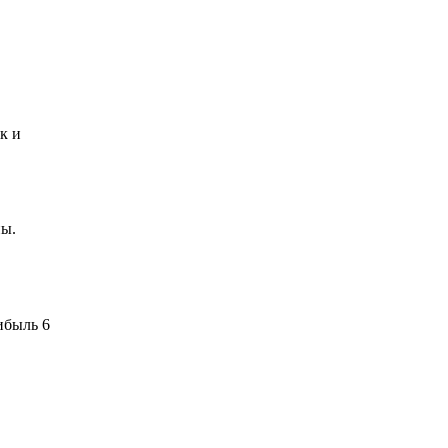
к и
ны.
ибыль 6