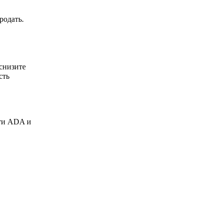
родать.
 снизите
сть
ети ADA и