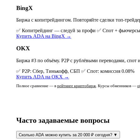
BingX
Биржа с копитрейдингом. Повторяйте сделки топ-трейде
✅ Копитрейдинг — следуй за профи
✅ Спот + фьючерсы
Купить ADA на BingX →
OKX
Биржа #3 по объёму. P2P с рублёвыми переводами, спот 
✅ P2P: Сбер, Тинькофф, СБП
✅ Спот: комиссия 0.08%
Купить ADA на OKX →
Полное сравнение — в
рейтинге криптобирж
. Курсы обменников —
о
Часто задаваемые вопросы
Сколько ADA можно купить за 20 000 ₽ сегодня?
▼