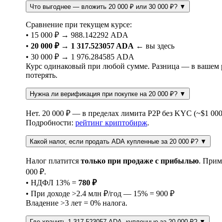
Что выгоднее — вложить 20 000 ₽ или 30 000 ₽?
▼
Сравнение при текущем курсе:
• 15 000 ₽ → 988.142292 ADA
•
20 000 ₽ → 1 317.523057 ADA
← вы здесь
• 30 000 ₽ → 1 976.284585 ADA
Курс одинаковый при любой сумме. Разница — в вашем ри
потерять.
Нужна ли верификация при покупке на 20 000 ₽?
▼
Нет. 20 000 ₽ — в пределах лимита P2P без KYC (~$1 000
Подробности:
рейтинг криптобирж
.
Какой налог, если продать ADA купленные за 20 000 ₽?
▼
Налог платится
только при продаже с прибылью
. Прим
000 ₽.
• НДФЛ 13% =
780 ₽
• При доходе >2.4 млн ₽/год — 15% = 900 ₽
Владение >3 лет = 0% налога.
Где хранить 1 317.523057 ADA, купленные за 20 000 ₽?
▼