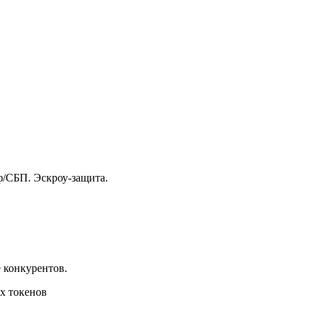
ф/СБП. Эскроу-защита.
 конкурентов.
х токенов