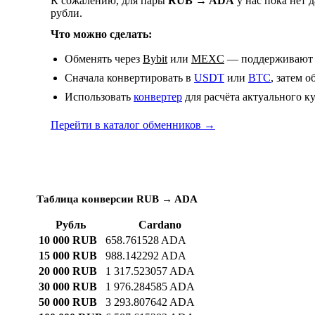
К сожалению, для пары
RUB → ADA
у нас пока нет 
рубли.
Что можно сделать:
Обменять через
Bybit
или
MEXC
— поддерживают 
Сначала конвертировать в
USDT
или
BTC
, затем 
Использовать
конвертер
для расчёта актуального к
Перейти в каталог обменников →
Таблица конверсии RUB → ADA
Рубль
Cardano
10 000 RUB
658.761528 ADA
15 000 RUB
988.142292 ADA
20 000 RUB
1 317.523057 ADA
30 000 RUB
1 976.284585 ADA
50 000 RUB
3 293.807642 ADA