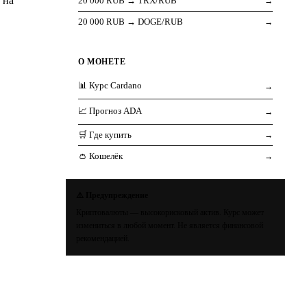
 на
20 000 RUB → TRX/RUB
→
20 000 RUB → DOGE/RUB
→
О МОНЕТЕ
📊 Курс Cardano
→
📈 Прогноз ADA
→
🛒 Где купить
→
👛 Кошелёк
→
⚠️ Предупреждение
Криптовалюты — высокорисковый актив. Курс может
измениться в любой момент. Не является финансовой
рекомендацией.