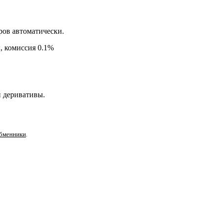
ров автоматически.
, комиссия 0.1%
и деривативы.
бменники
.