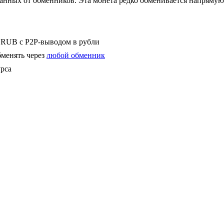
данных от обменников. Эта монета редко обменивается напрямую
RUB с P2P-выводом в рубли
обменять через
любой обменник
урса