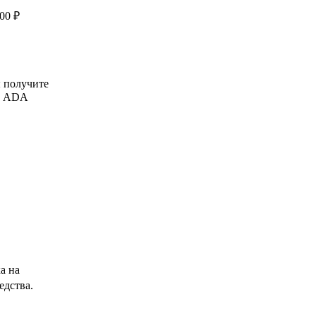
00 ₽
ы получите
34 ADA
а на
едства.