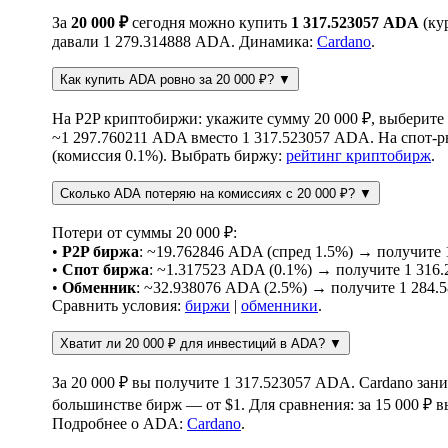
За
20 000 ₽
сегодня можно купить
1 317.523057 ADA
(кур
давали 1 279.314888 ADA. Динамика:
Cardano
.
Как купить ADA ровно за 20 000 ₽?
▼
На P2P криптобиржи: укажите сумму 20 000 ₽, выберите
~1 297.760211 ADA вместо 1 317.523057 ADA. На спот-
(комиссия 0.1%). Выбрать биржу:
рейтинг криптобирж
.
Сколько ADA потеряю на комиссиях с 20 000 ₽?
▼
Потери от суммы 20 000 ₽:
•
P2P биржа
: ~19.762846 ADA (спред 1.5%) → получите
•
Спот биржа
: ~1.317523 ADA (0.1%) → получите 1 316
•
Обменник
: ~32.938076 ADA (2.5%) → получите 1 284
Сравнить условия:
биржи
|
обменники
.
Хватит ли 20 000 ₽ для инвестиций в ADA?
▼
За 20 000 ₽ вы получите 1 317.523057 ADA. Cardano зани
большинстве бирж — от $1. Для сравнения: за 15 000 ₽ 
Подробнее о ADA:
Cardano
.