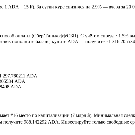
с 1 ADA = 15 ₽). За сутки курс снизился на 2.9% — вчера за 20 0
 способ оплаты (Сбер/Тинькофф/СБП). С учётом спреда ~1.5% в
рынке: пополните баланс, купите ADA — получите ~1 316.2055
 1 297.760211 ADA
.205534 ADA
.58498 ADA
мает #16 место по капитализации (7 млрд $). Минимальная сделк
вы получите 988.142292 ADA. Инвестируйте только свободные ср