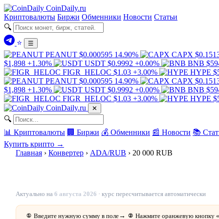
Coin
Daily
.ru
Криптовалюты
Биржи
Обменники
Новости
Статьи
🔍
⭐
☰
PEANUT
$0.000595
14.90%
CAPX
$0.151
$1,898
+1.30%
USDT
$0.9992
+0.00%
BNB
$59
FIGR_HELOC
$1.03
+3.00%
HYPE
$
PEANUT
$0.000595
14.90%
CAPX
$0.151
$1,898
+1.30%
USDT
$0.9992
+0.00%
BNB
$59
FIGR_HELOC
$1.03
+3.00%
HYPE
$
Coin
Daily
.ru
✕
🔍
📊 Криптовалюты
🏢 Биржи
💰 Обменники
📰 Новости
📚 Стат
Купить крипто →
Главная
›
Конвертер
›
ADA/RUB
›
20 000 RUB
20 000 рублей в ADA — 1 317.523057 ADA
Актуально на
6 августа 2026
· курс пересчитывается автоматически
Введите нужную сумму в поле
→
Нажмите оранжевую кнопку 
①
②