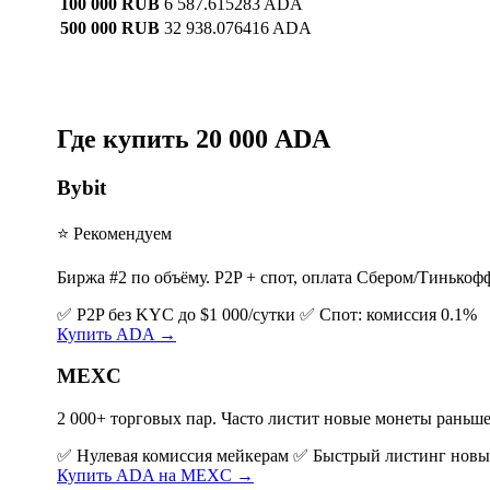
100 000 RUB
6 587.615283 ADA
500 000 RUB
32 938.076416 ADA
Где купить 20 000 ADA
Bybit
⭐ Рекомендуем
Биржа #2 по объёму. P2P + спот, оплата Сбером/Тинькоф
✅ P2P без KYC до $1 000/сутки
✅ Спот: комиссия 0.1%
Купить ADA →
MEXC
2 000+ торговых пар. Часто листит новые монеты раньше
✅ Нулевая комиссия мейкерам
✅ Быстрый листинг новы
Купить ADA на MEXC →