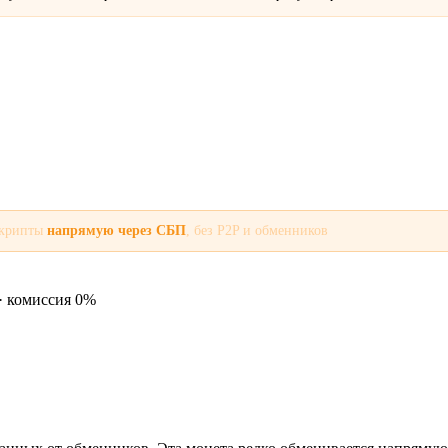
 крипты
напрямую через СБП
, без P2P и обменников
· комиссия 0%