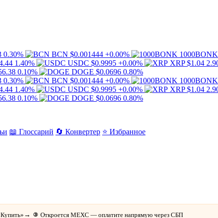
3
0.30%
BCN
$0.001444
+0.00%
1000BONK
4.44
1.40%
USDC
$0.9995
+0.00%
XRP
$1.04
2.
56.38
0.10%
DOGE
$0.0696
0.80%
3
0.30%
BCN
$0.001444
+0.00%
1000BONK
4.44
1.40%
USDC
$0.9995
+0.00%
XRP
$1.04
2.
56.38
0.10%
DOGE
$0.0696
0.80%
ьи
📖 Глоссарий
🔄 Конвертер
⭐ Избранное
 сегодня
«Купить»
→
Откроется MEXC — оплатите напрямую через СБП
③