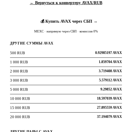
← Вернуться к конвертеру AVAX/RUB
💰 Купить AVAX через СБП →
MEXC · напрямую через СБП · комиссия 0%
ДРУГИЕ СУММЫ AVAX
500 RUB
0.92985197 AVAX
1 000 RUB
1.859704 AVAX
2 000 RUB
3.719408 AVAX
3 000 RUB
5.579112 AVAX
5 000 RUB
9.29852 AVAX
10 000 RUB
18.597039 AVAX
15 000 RUB
27.895559 AVAX
20 000 RUB
37.194079 AVAX
ДРУГИЕ ПАРЫ С AVAX