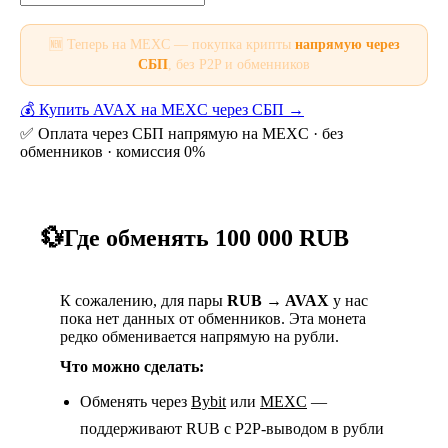
🆕 Теперь на MEXC — покупка крипты
напрямую через
СБП
, без P2P и обменников
💰 Купить AVAX на MEXC через СБП →
✅ Оплата через СБП напрямую на MEXC · без
обменников · комиссия 0%
💱
Где обменять 100 000 RUB
К сожалению, для пары
RUB → AVAX
у нас
пока нет данных от обменников. Эта монета
редко обменивается напрямую на рубли.
Что можно сделать:
Обменять через
Bybit
или
MEXC
—
поддерживают RUB с P2P-выводом в рубли