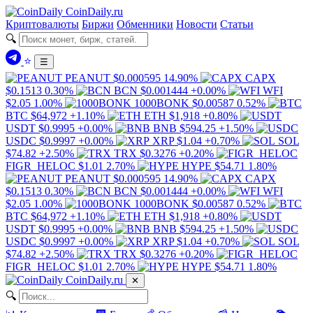
Coin
Daily
.ru
Криптовалюты
Биржи
Обменники
Новости
Статьи
🔍
⭐
☰
PEANUT
$0.000595
14.90%
CAPX
$0.1513
0.30%
BCN
$0.001444
+0.00%
WFI
$2.05
1.00%
1000BONK
$0.00587
0.52%
BTC
$64,972
+1.10%
ETH
$1,918
+0.80%
USDT
$0.9995
+0.00%
BNB
$594.25
+1.50%
USDC
$0.9997
+0.00%
XRP
$1.04
+0.70%
SOL
$74.82
+2.50%
TRX
$0.3276
+0.20%
FIGR_HELOC
$1.01
2.70%
HYPE
$54.71
1.80%
PEANUT
$0.000595
14.90%
CAPX
$0.1513
0.30%
BCN
$0.001444
+0.00%
WFI
$2.05
1.00%
1000BONK
$0.00587
0.52%
BTC
$64,972
+1.10%
ETH
$1,918
+0.80%
USDT
$0.9995
+0.00%
BNB
$594.25
+1.50%
USDC
$0.9997
+0.00%
XRP
$1.04
+0.70%
SOL
$74.82
+2.50%
TRX
$0.3276
+0.20%
FIGR_HELOC
$1.01
2.70%
HYPE
$54.71
1.80%
Coin
Daily
.ru
✕
🔍