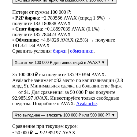
Сколько AVAX потеряю на комиссиях с 100 000 ₽?
▼
Потери от суммы 100 000 ₽:
•
P2P биржа
: ~2.789556 AVAX (спред 1.5%) →
получите 183.180838 AVAX
•
Спот биржа
: ~0.18597039 AVAX (0.1%) →
получите 185.784423 AVAX
•
Обменник
: ~4.64926 AVAX (2.5%) → получите
181.321134 AVAX
Сравнить условия:
биржи
|
обменники
.
Хватит ли 100 000 ₽ для инвестиций в AVAX?
▼
За 100 000 ₽ вы получите 185.970394 AVAX.
Avalanche занимает #32 место по капитализации (2.8
млрд $). Минимальная сделка на большинстве бирж
— от $1. Для сравнения: за 50 000 ₽ вы получите
92.985197 AVAX. Инвестируйте только свободные
средства. Подробнее о AVAX:
Avalanche
.
Что выгоднее — вложить 100 000 ₽ или 500 000 ₽?
▼
Сравнение при текущем курсе:
• 50 000 ₽ → 92.985197 AVAX