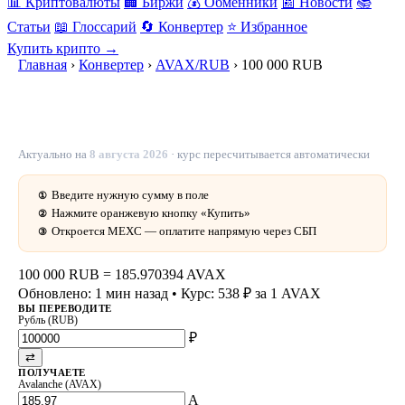
📊 Криптовалюты
🏢 Биржи
💰 Обменники
📰 Новости
📚
Статьи
📖 Глоссарий
🔄 Конвертер
⭐ Избранное
Купить крипто →
Главная
›
Конвертер
›
AVAX/RUB
›
100 000 RUB
100 000 рублей в AVAX — 185.970394 AVAX
сегодня
Актуально на
8 августа 2026
· курс пересчитывается автоматически
Введите нужную сумму в поле
①
Нажмите оранжевую кнопку «Купить»
②
Откроется MEXC — оплатите напрямую через СБП
③
100 000 RUB
=
185.970394 AVAX
Обновлено: 1 мин назад
• Курс: 538 ₽ за 1 AVAX
ВЫ ПЕРЕВОДИТЕ
Рубль (RUB)
₽
⇄
ПОЛУЧАЕТЕ
Avalanche (AVAX)
A