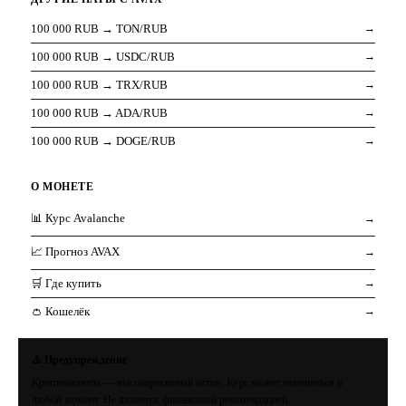
100 000 RUB → TON/RUB
→
100 000 RUB → USDC/RUB
→
100 000 RUB → TRX/RUB
→
100 000 RUB → ADA/RUB
→
100 000 RUB → DOGE/RUB
→
О МОНЕТЕ
📊 Курс Avalanche
→
📈 Прогноз AVAX
→
🛒 Где купить
→
👛 Кошелёк
→
⚠️ Предупреждение
Криптовалюты — высокорисковый актив. Курс может измениться в
любой момент. Не является финансовой рекомендацией.