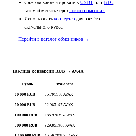
Сначала конвертировать в
USDT
или
BTC
,
затем обменять через
любой обменник
Использовать
конвертер
для расчёта
актуального курса
Перейти в каталог обменников →
Таблица конверсии RUB → AVAX
Рубль
Avalanche
30 000 RUB
55.791118 AVAX
50 000 RUB
92.985197 AVAX
100 000 RUB
185.970394 AVAX
500 000 RUB
929.851968 AVAX
1 000 000 RUB
1 859.703935 AVAX