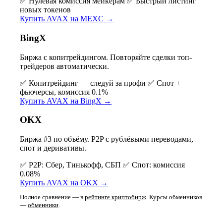
✅ Нулевая комиссия мейкерам
✅ Быстрый листинг
новых токенов
Купить AVAX на MEXC →
BingX
Биржа с копитрейдингом. Повторяйте сделки топ-
трейдеров автоматически.
✅ Копитрейдинг — следуй за профи
✅ Спот +
фьючерсы, комиссия 0.1%
Купить AVAX на BingX →
OKX
Биржа #3 по объёму. P2P с рублёвыми переводами,
спот и деривативы.
✅ P2P: Сбер, Тинькофф, СБП
✅ Спот: комиссия
0.08%
Купить AVAX на OKX →
Полное сравнение — в
рейтинге криптобирж
. Курсы обменников
—
обменники
.