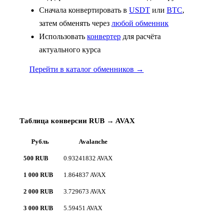
Сначала конвертировать в
USDT
или
BTC
,
затем обменять через
любой обменник
Использовать
конвертер
для расчёта
актуального курса
Перейти в каталог обменников →
Таблица конверсии RUB → AVAX
Рубль
Avalanche
500 RUB
0.93241832 AVAX
1 000 RUB
1.864837 AVAX
2 000 RUB
3.729673 AVAX
3 000 RUB
5.59451 AVAX