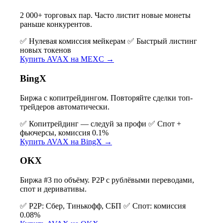
2 000+ торговых пар. Часто листит новые монеты
раньше конкурентов.
✅ Нулевая комиссия мейкерам
✅ Быстрый листинг
новых токенов
Купить AVAX на MEXC →
BingX
Биржа с копитрейдингом. Повторяйте сделки топ-
трейдеров автоматически.
✅ Копитрейдинг — следуй за профи
✅ Спот +
фьючерсы, комиссия 0.1%
Купить AVAX на BingX →
OKX
Биржа #3 по объёму. P2P с рублёвыми переводами,
спот и деривативы.
✅ P2P: Сбер, Тинькофф, СБП
✅ Спот: комиссия
0.08%