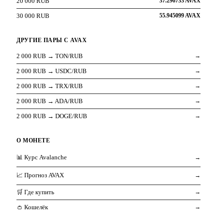
20 000 RUB
37.296733 AVAX
30 000 RUB
55.945099 AVAX
ДРУГИЕ ПАРЫ С AVAX
2 000 RUB → TON/RUB
→
2 000 RUB → USDC/RUB
→
2 000 RUB → TRX/RUB
→
2 000 RUB → ADA/RUB
→
2 000 RUB → DOGE/RUB
→
О МОНЕТЕ
📊 Курс Avalanche
→
📈 Прогноз AVAX
→
🛒 Где купить
→
👛 Кошелёк
→