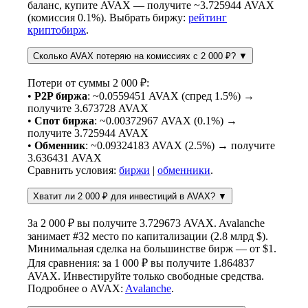
баланс, купите AVAX — получите ~3.725944 AVAX
(комиссия 0.1%). Выбрать биржу:
рейтинг
криптобирж
.
Сколько AVAX потеряю на комиссиях с 2 000 ₽?
▼
Потери от суммы 2 000 ₽:
•
P2P биржа
: ~0.0559451 AVAX (спред 1.5%) →
получите 3.673728 AVAX
•
Спот биржа
: ~0.00372967 AVAX (0.1%) →
получите 3.725944 AVAX
•
Обменник
: ~0.09324183 AVAX (2.5%) → получите
3.636431 AVAX
Сравнить условия:
биржи
|
обменники
.
Хватит ли 2 000 ₽ для инвестиций в AVAX?
▼
За 2 000 ₽ вы получите 3.729673 AVAX. Avalanche
занимает #32 место по капитализации (2.8 млрд $).
Минимальная сделка на большинстве бирж — от $1.
Для сравнения: за 1 000 ₽ вы получите 1.864837
AVAX. Инвестируйте только свободные средства.
Подробнее о AVAX:
Avalanche
.