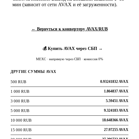
мин (зависит от сети AVAX и её загруженности).
← Вернуться к конвертеру AVAX/RUB
💰 Купить AVAX через СБП →
MEXC · напрямую через СБП · комиссия 0%
ДРУГИЕ СУММЫ AVAX
500 RUB
0.93241832 AVAX
1 000 RUB
1.864837 AVAX
3 000 RUB
5.59451 AVAX
5 000 RUB
9.324183 AVAX
10 000 RUB
18.648366 AVAX
15 000 RUB
27.97255 AVAX