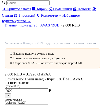
🔍
📊 Криптовалюты
🏢 Биржи
💰 Обменники
📰 Новости
📚
Статьи
📖 Глоссарий
🔄 Конвертер
⭐ Избранное
Купить крипто →
Главная
›
Конвертер
›
AVAX/RUB
›
2 000 RUB
2 000 рублей в AVAX — 3.729673 AVAX сегодня
Актуально на
8 августа 2026
· курс пересчитывается автоматически
Введите нужную сумму в поле
①
Нажмите оранжевую кнопку «Купить»
②
Откроется MEXC — оплатите напрямую через СБП
③
2 000 RUB
=
3.729673 AVAX
Обновлено: 1 мин назад
• Курс: 536 ₽ за 1 AVAX
ВЫ ПЕРЕВОДИТЕ
Рубль (RUB)
₽
⇄
ПОЛУЧАЕТЕ
Avalanche (AVAX)