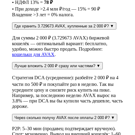
• НДФЛ 13% =
78 ₽
• При доходе >2.4 млн ₽/год — 15% = 90 ₽
Владение >3 лет = 0% налога.
Где хранить 3.729673 AVAX, купленные за 2 000 ₽?
▼
Для суммы 2 000 ₽ (3.729673 AVAX) биржевой
кошелёк — оптимальный вариант: бесплатно,
удобно, можно быстро продать. Подробнее:
кошельки для AVAX
.
Лучше вложить 2 000 ₽ сразу или частями?
▼
Стратегия DCA (усреднение): разбейте 2 000 ₽ на 4
части по 500 ₽ и покупайте раз в неделю. Так вы
усредните цену и снизите риск купить на пике.
Например, за последнюю неделю AVAX вырос на
3.8% — при DCA вы бы купили часть дешевле, часть
дороже.
Через сколько получу AVAX после оплаты 2 000 ₽?
▼
P2P: 5–30 мин (продавец подтверждает вручную).
Спот: мгновенно. Вывод на внешний кошелёк: 1–60