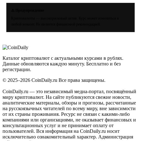
⚠️ Предупреждение
Криптовалюты — высокорисковый актив. Курс может измениться в
любой момент. Не является финансовой рекомендацией.
Coin
Daily
.ru
Каталог криптовалют с актуальными курсами в рублях.
Данные обновляются каждую минуту. Бесплатно и без
регистрации.
© 2025–2026 CoinDaily.ru Все права защищены.
CoinDaily.ru — это независимый медиа-портал, посвящённый
миру криптовалют. На сайте публикуются свежие новости,
аналитические материалы, обзоры и прогнозы, рассчитанные
на русскоязычных читателей по всему миру, вне зависимости
от их страны проживания. Ресурс не связан с какими-либо
компаниями или организациями, не оказывает финансовых и
консультационных услуг и не принимает оплату от
пользователей. Вся информация на CoinDaily.ru носит
исключительно ознакомительный характер. Администрация