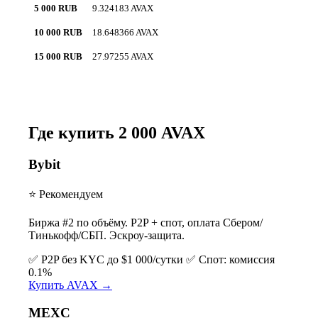
5 000 RUB
9.324183 AVAX
10 000 RUB
18.648366 AVAX
15 000 RUB
27.97255 AVAX
Где купить 2 000 AVAX
Bybit
⭐ Рекомендуем
Биржа #2 по объёму. P2P + спот, оплата Сбером/
Тинькофф/СБП. Эскроу-защита.
✅ P2P без KYC до $1 000/сутки
✅ Спот: комиссия
0.1%
Купить AVAX →
MEXC