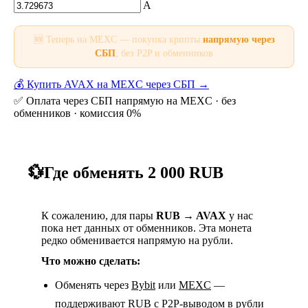
A
🆕 Теперь на MEXC — покупка крипты
напрямую через
СБП
, без P2P и обменников
💰 Купить AVAX на MEXC через СБП →
✅ Оплата через СБП напрямую на MEXC · без
обменников · комиссия 0%
💱
Где обменять 2 000 RUB
К сожалению, для пары
RUB → AVAX
у нас
пока нет данных от обменников. Эта монета
редко обменивается напрямую на рубли.
Что можно сделать:
Обменять через
Bybit
или
MEXC
—
поддерживают RUB с P2P-выводом в рубли