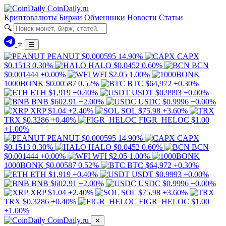
Coin
Daily
.ru
Криптовалюты
Биржи
Обменники
Новости
Статьи
🔍
⭐
☰
PEANUT
$0.000595
14.90%
CAPX
$0.1513
0.30%
HALO
$0.0452
0.60%
BCN
$0.001444
+0.00%
WFI
$2.05
1.00%
1000BONK
$0.00587
0.52%
BTC
$64,972
+0.30%
ETH
$1,919
+0.40%
USDT
$0.9993
+0.00%
BNB
$602.91
+2.00%
USDC
$0.9996
+0.00%
XRP
$1.04
+2.40%
SOL
$75.98
+3.60%
TRX
$0.3286
+0.40%
FIGR_HELOC
$1.00
+1.00%
PEANUT
$0.000595
14.90%
CAPX
$0.1513
0.30%
HALO
$0.0452
0.60%
BCN
$0.001444
+0.00%
WFI
$2.05
1.00%
1000BONK
$0.00587
0.52%
BTC
$64,972
+0.30%
ETH
$1,919
+0.40%
USDT
$0.9993
+0.00%
BNB
$602.91
+2.00%
USDC
$0.9996
+0.00%
XRP
$1.04
+2.40%
SOL
$75.98
+3.60%
TRX
$0.3286
+0.40%
FIGR_HELOC
$1.00
+1.00%
Coin
Daily
.ru
✕