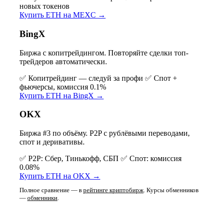
новых токенов
Купить ETH на MEXC →
BingX
Биржа с копитрейдингом. Повторяйте сделки топ-
трейдеров автоматически.
✅ Копитрейдинг — следуй за профи
✅ Спот +
фьючерсы, комиссия 0.1%
Купить ETH на BingX →
OKX
Биржа #3 по объёму. P2P с рублёвыми переводами,
спот и деривативы.
✅ P2P: Сбер, Тинькофф, СБП
✅ Спот: комиссия
0.08%
Купить ETH на OKX →
Полное сравнение — в
рейтинге криптобирж
. Курсы обменников
—
обменники
.