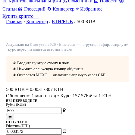
📊 Криптовалюты
🏢 Биржи
💰 Обменники
📰 Новости
📚
Статьи
📖 Глоссарий
🔄 Конвертер
⭐ Избранное
Купить крипто →
Главная
›
Конвертер
›
ETH/RUB
›
500 RUB
500 рублей в ETH — 0.00317307 ETH сегодня
Актуально на
8 августа 2026
· Ethereum — по-русски «эфир, эфириум»
· курс пересчитывается автоматически
Введите нужную сумму в поле
①
Нажмите оранжевую кнопку «Купить»
②
Откроется MEXC — оплатите напрямую через СБП
③
500 RUB
=
0.00317307 ETH
Обновлено: 1 мин назад
• Курс: 157 576 ₽ за 1 ETH
ВЫ ПЕРЕВОДИТЕ
Рубль (RUB)
₽
⇄
ПОЛУЧАЕТЕ
Ethereum (ETH)
Ξ