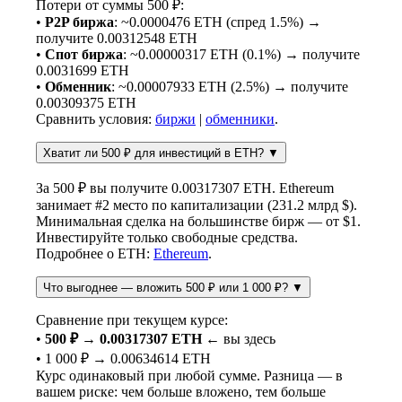
Потери от суммы 500 ₽:
•
P2P биржа
: ~0.0000476 ETH (спред 1.5%) →
получите 0.00312548 ETH
•
Спот биржа
: ~0.00000317 ETH (0.1%) → получите
0.0031699 ETH
•
Обменник
: ~0.00007933 ETH (2.5%) → получите
0.00309375 ETH
Сравнить условия:
биржи
|
обменники
.
Хватит ли 500 ₽ для инвестиций в ETH?
▼
За 500 ₽ вы получите 0.00317307 ETH. Ethereum
занимает #2 место по капитализации (231.2 млрд $).
Минимальная сделка на большинстве бирж — от $1.
Инвестируйте только свободные средства.
Подробнее о ETH:
Ethereum
.
Что выгоднее — вложить 500 ₽ или 1 000 ₽?
▼
Сравнение при текущем курсе:
•
500 ₽ → 0.00317307 ETH
← вы здесь
• 1 000 ₽ → 0.00634614 ETH
Курс одинаковый при любой сумме. Разница — в
вашем риске: чем больше вложено, тем больше