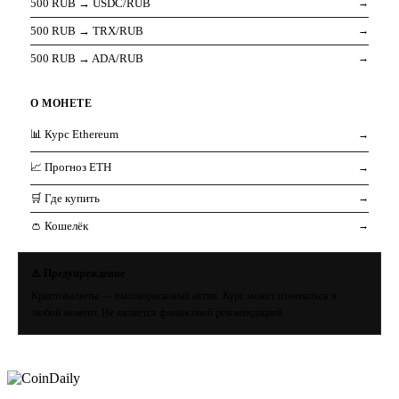
500 RUB → USDC/RUB
→
500 RUB → TRX/RUB
→
500 RUB → ADA/RUB
→
О МОНЕТЕ
📊 Курс Ethereum
→
📈 Прогноз ETH
→
🛒 Где купить
→
👛 Кошелёк
→
⚠️ Предупреждение
Криптовалюты — высокорисковый актив. Курс может измениться в
любой момент. Не является финансовой рекомендацией.
Coin
Daily
.ru