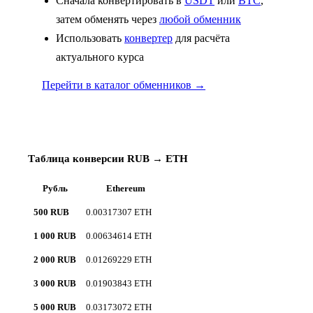
Сначала конвертировать в
USDT
или
BTC
,
затем обменять через
любой обменник
Использовать
конвертер
для расчёта
актуального курса
Перейти в каталог обменников →
Таблица конверсии RUB → ETH
Рубль
Ethereum
500 RUB
0.00317307 ETH
1 000 RUB
0.00634614 ETH
2 000 RUB
0.01269229 ETH
3 000 RUB
0.01903843 ETH
5 000 RUB
0.03173072 ETH