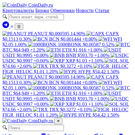
Coin
Daily
.ru
Криптовалюты
Биржи
Обменники
Новости
Статьи
🔍
⭐
☰
PEANUT
$0.000595
14.90%
CAPX
$0.1513
0.30%
BCN
$0.001444
+0.00%
WFI
$2.05
1.00%
1000BONK
$0.00587
0.52%
BTC
$64,949
+1.20%
ETH
$1,916
+1.00%
USDT
$0.9995
+0.00%
BNB
$593.70
+1.00%
USDC
$0.9997
+0.00%
XRP
$1.03
+1.10%
SOL
$74.66
+2.60%
TRX
$0.3272
+0.10%
FIGR_HELOC
$1.01
1.20%
HYPE
$54.42
1.50%
PEANUT
$0.000595
14.90%
CAPX
$0.1513
0.30%
BCN
$0.001444
+0.00%
WFI
$2.05
1.00%
1000BONK
$0.00587
0.52%
BTC
$64,949
+1.20%
ETH
$1,916
+1.00%
USDT
$0.9995
+0.00%
BNB
$593.70
+1.00%
USDC
$0.9997
+0.00%
XRP
$1.03
+1.10%
SOL
$74.66
+2.60%
TRX
$0.3272
+0.10%
FIGR_HELOC
$1.01
1.20%
HYPE
$54.42
1.50%
Coin
Daily
.ru
✕
🔍