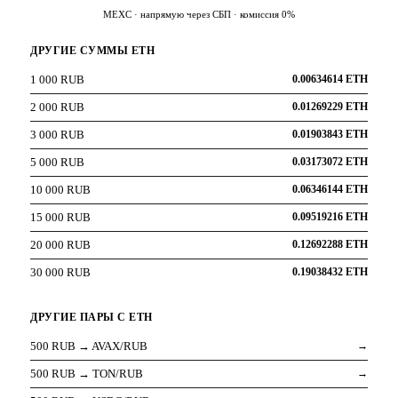
MEXC · напрямую через СБП · комиссия 0%
ДРУГИЕ СУММЫ ETH
1 000 RUB
0.00634614 ETH
2 000 RUB
0.01269229 ETH
3 000 RUB
0.01903843 ETH
5 000 RUB
0.03173072 ETH
10 000 RUB
0.06346144 ETH
15 000 RUB
0.09519216 ETH
20 000 RUB
0.12692288 ETH
30 000 RUB
0.19038432 ETH
ДРУГИЕ ПАРЫ С ETH
500 RUB → AVAX/RUB
→
500 RUB → TON/RUB
→