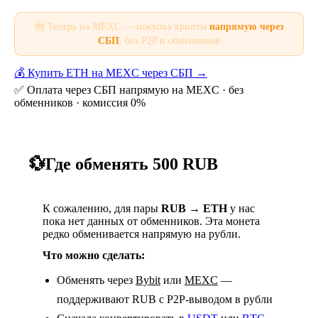
🆕 Теперь на MEXC — покупка крипты
напрямую через
СБП
, без P2P и обменников
💰 Купить ETH на MEXC через СБП →
✅ Оплата через СБП напрямую на MEXC · без
обменников · комиссия 0%
💱
Где обменять 500 RUB
К сожалению, для пары
RUB → ETH
у нас
пока нет данных от обменников. Эта монета
редко обменивается напрямую на рубли.
Что можно сделать:
Обменять через
Bybit
или
MEXC
—
поддерживают RUB с P2P-выводом в рубли