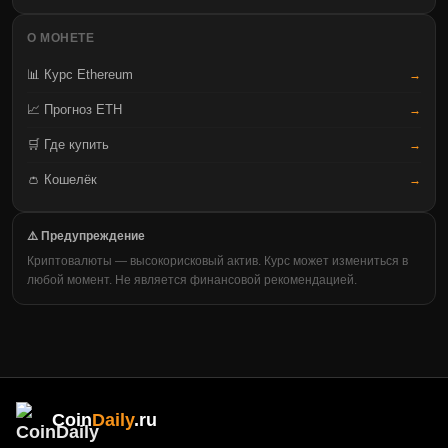
О МОНЕТЕ
📊 Курс Ethereum
→
📈 Прогноз ETH
→
🛒 Где купить
→
👛 Кошелёк
→
⚠️ Предупреждение
Криптовалюты — высокорисковый актив. Курс может измениться в
любой момент. Не является финансовой рекомендацией.
Coin
Daily
.ru