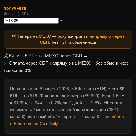
⇄
ПОЛУЧАЕТЕ
Доллар (USD)
$
🆕 Теперь на MEXC — покупка крипты
напрямую через
СБП
, без P2P и обменников
💰 Купить 5 ETH на MEXC через СБП →
✅ Оплата через СБП напрямую на MEXC · без обменников ·
комиссия 0%
По данным на 8 августа 2026, 5 Ethereum (ETH) стоит
$9
619
— на $19.20 дороже, чем вчера ($9 600). Курс 1 ETH
= $1 924, за 24ч — +0.2%, за 7 дней — +2.8%. Ethereum
занимает #2 место по рыночной капитализации (232.2
млрд $), суточный объём торгов — 4 млрд $.
Подробнее
о Ethereum на CoinDaily →