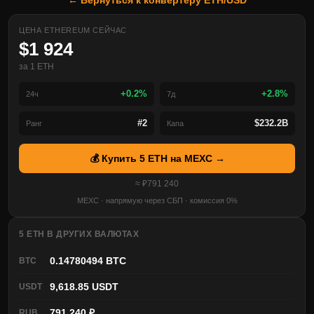
← Вернуться к конвертеру ETH/USD
ЦЕНА ETHEREUM СЕЙЧАС
$1 924
за 1 ETH
+0.2%
+2.8%
24ч
7д
#2
$232.2B
Ранг
Капа
💰 Купить 5 ETH на MEXC →
≈ ₽791 240
MEXC · напрямую через СБП · комиссия 0%
5 ETH В ДРУГИХ ВАЛЮТАХ
0.14780494 BTC
BTC
9,618.85 USDT
USDT
791 240 ₽
RUB