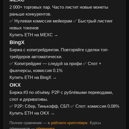
2 000+ торговых пар. Часто листит новые монеты
раньше конкурентов.
✅ Нулевая комиссия мейкерам
✅ Быстрый листинг
новых токенов
Купить ETH на MEXC →
BingX
Биржа с копитрейдингом. Повторяйте сделки топ-
трейдеров автоматически.
✅ Копитрейдинг — следуй за профи
✅ Спот +
фьючерсы, комиссия 0.1%
Купить ETH на BingX →
OKX
Биржа #3 по объёму. P2P с рублёвыми переводами,
спот и деривативы.
✅ P2P: Сбер, Тинькофф, СБП
✅ Спот: комиссия 0.08%
Купить ETH на OKX →
Полное сравнение — в
рейтинге криптобирж
. Курсы
обменников —
обменники
.