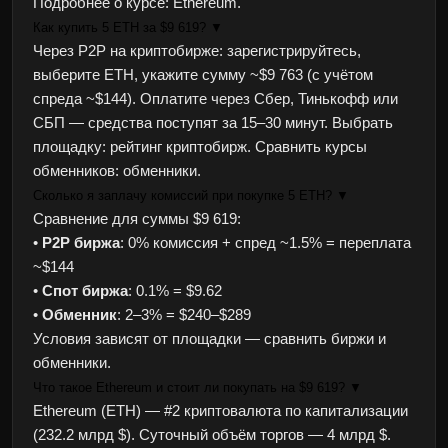
Подробнее о курсе:
Ethereum
.
Как купить 5 ETH за $9 619?
▼
Через P2P на криптобирже: зарегистрируйтесь,
выберите ETH, укажите сумму ~$9 763 (с учётом
спреда ~$144). Оплатите через Сбер, Тинькофф или
СБП — средства поступят за 15–30 минут. Выбрать
площадку:
рейтинг криптобирж
. Сравнить курсы
обменников:
обменники
.
Сколько я заплачу комиссий при покупке 5 ETH?
▼
Сравнение для суммы $9 619:
•
P2P биржа
: 0% комиссия + спред ~1.5% = переплата
~$144
•
Спот биржа
: 0.1% = $9.62
•
Обменник
: 2–3% = $240–$289
Условия зависят от площадки — сравнить
биржи
и
обменники
.
Что такое Ethereum и стоит ли покупать на $9 619?
▼
Ethereum (ETH) — #2 криптовалюта по капитализации
(232.2 млрд $). Суточный объём торгов — 4 млрд $.