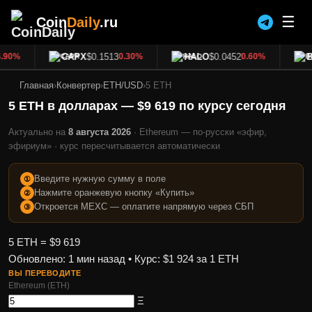
☰
Coin
Daily
.ru
CAPX
$0.1513
HALO
$0.0452
BC
90%
0.30%
0.60%
Главная
›
Конвертер
›
ETH/USD
›
5 ETH
5 ETH в долларах — $9 619 по курсу сегодня
Актуально на
8 августа 2026
· Ethereum — по-русски «эфир,
эфириум» · курс пересчитывается автоматически
Введите нужную сумму в поле
①
Нажмите оранжевую кнопку «Купить»
②
Откроется MEXC — оплатите напрямую через СБП
③
5 ETH
=
$9 619
Обновлено: 1 мин назад
• Курс: $1 924 за 1 ETH
ВЫ ПЕРЕВОДИТЕ
Ethereum (ETH)
Ξ