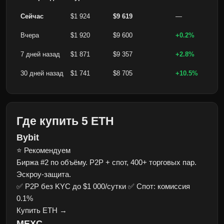
Сейчас
$1 924
$9 619
—
Вчера
$1 920
$9 600
+0.2%
7 дней назад
$1 871
$9 357
+2.8%
30 дней назад
$1 741
$8 705
+10.5%
Где купить 5 ETH
Bybit
⭐ Рекомендуем
Биржа #2 по объёму. P2P + спот, 400+ торговых пар.
Эскроу-защита.
✅ P2P без KYC до $1 000/сутки
✅ Спот: комиссия
0.1%
Купить ETH →
MEXC