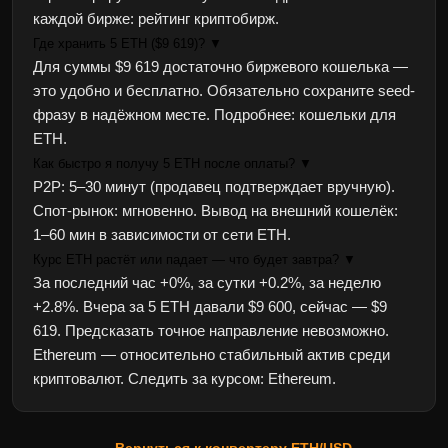
каждой бирже:
рейтинг криптобирж
.
Где хранить 5 ETH ($9 619)?
▼
Для суммы $9 619 достаточно биржевого кошелька —
это удобно и бесплатно. Обязательно сохраните seed-
фразу в надёжном месте. Подробнее:
кошельки для
ETH
.
Как быстро я получу 5 ETH после оплаты?
▼
P2P: 5–30 минут (продавец подтверждает вручную).
Спот-рынок: мгновенно. Вывод на внешний кошелёк:
1–60 мин в зависимости от сети ETH.
Курс ETH растёт или падает — что будет завтра?
▼
За последний час +0%, за сутки +0.2%, за неделю
+2.8%. Вчера за 5 ETH давали $9 600, сейчас — $9
619. Предсказать точное направление невозможно.
Ethereum — относительно стабильный актив среди
криптовалют. Следить за курсом:
Ethereum
.