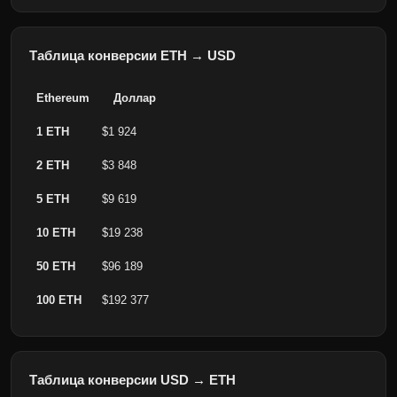
Таблица конверсии ETH → USD
Ethereum
Доллар
1 ETH
$1 924
2 ETH
$3 848
5 ETH
$9 619
10 ETH
$19 238
50 ETH
$96 189
100 ETH
$192 377
Таблица конверсии USD → ETH