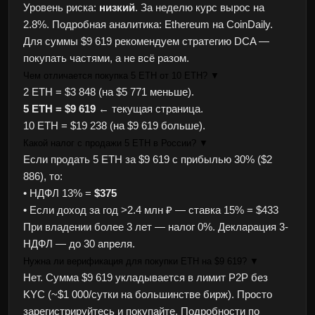
Уровень риска:
низкий
. За неделю курс вырос на
2.8%. Подробная аналитика:
Ethereum на CoinDaily
.
Для суммы $9 619 рекомендуем стратегию DCA —
покупать частями, а не всё разом.
Чем отличается покупка 5 ETH от 10 ETH?
▼
2 ETH = $3 848 (на $5 771 меньше).
5 ETH = $9 619
← текущая страница.
10 ETH = $19 238 (на $9 619 больше).
Какой налог с продажи 5 ETH в России?
▼
Если продать 5 ETH за $9 619 с прибылью 30% ($2
886), то:
• НДФЛ 13% =
$375
• Если доход за год >2.4 млн ₽ — ставка 15% = $433
При владении более 3 лет — налог 0%. Декларация 3-
НДФЛ — до 30 апреля.
Нужна ли верификация для покупки ETH на $9 619?
▼
Нет. Сумма $9 619 укладывается в лимит P2P без
KYC (~$1 000/сутки на большинстве бирж). Просто
зарегистрируйтесь и покупайте. Подробности по