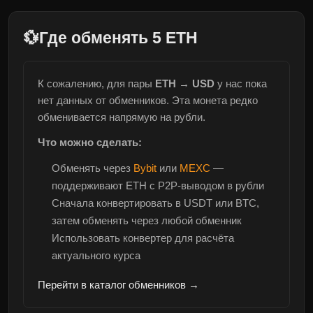
💱
Где обменять 5 ETH
К сожалению, для пары
ETH → USD
у нас пока
нет данных от обменников. Эта монета редко
обменивается напрямую на рубли.
Что можно сделать:
Обменять через
Bybit
или
MEXC
—
поддерживают ETH с P2P-выводом в рубли
Сначала конвертировать в
USDT
или
BTC
,
затем обменять через
любой обменник
Использовать
конвертер
для расчёта
актуального курса
Перейти в каталог обменников →