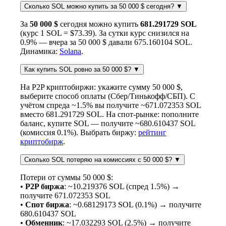
Сколько SOL можно купить за 50 000 $ сегодня?
▼
За
50 000 $
сегодня можно купить
681.291729 SOL
(курс 1 SOL = $73.39). За сутки курс снизился на
0.9% — вчера за 50 000 $ давали 675.160104 SOL.
Динамика:
Solana
.
Как купить SOL ровно за 50 000 $?
▼
На P2P криптобиржи: укажите сумму 50 000 $,
выберите способ оплаты (Сбер/Тинькофф/СБП). С
учётом спреда ~1.5% вы получите ~671.072353 SOL
вместо 681.291729 SOL. На спот-рынке: пополните
баланс, купите SOL — получите ~680.610437 SOL
(комиссия 0.1%). Выбрать биржу:
рейтинг
криптобирж
.
Сколько SOL потеряю на комиссиях с 50 000 $?
▼
Потери от суммы 50 000 $:
•
P2P биржа
: ~10.219376 SOL (спред 1.5%) →
получите 671.072353 SOL
•
Спот биржа
: ~0.68129173 SOL (0.1%) → получите
680.610437 SOL
•
Обменник
: ~17.032293 SOL (2.5%) → получите