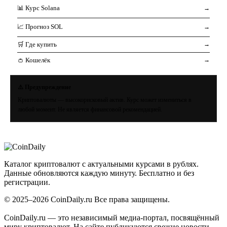
📊 Курс Solana
→
📈 Прогноз SOL
→
🛒 Где купить
→
👛 Кошелёк
→
⚠️ Предупреждение
Криптовалюты — высокорисковый актив. Курс может измениться в
любой момент. Не является финансовой рекомендацией.
Coin
Daily
.ru
Каталог криптовалют с актуальными курсами в рублях.
Данные обновляются каждую минуту. Бесплатно и без
регистрации.
© 2025–2026 CoinDaily.ru Все права защищены.
CoinDaily.ru — это независимый медиа-портал, посвящённый
миру криптовалют. На сайте публикуются свежие новости,