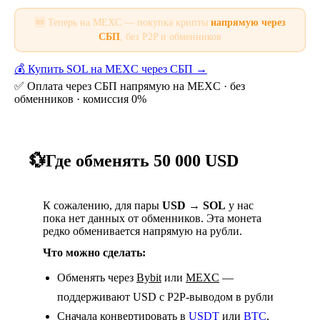
🆕 Теперь на MEXC — покупка крипты
напрямую через
СБП
, без P2P и обменников
💰 Купить SOL на MEXC через СБП →
✅ Оплата через СБП напрямую на MEXC · без
обменников · комиссия 0%
💱
Где обменять 50 000 USD
К сожалению, для пары
USD → SOL
у нас
пока нет данных от обменников. Эта монета
редко обменивается напрямую на рубли.
Что можно сделать:
Обменять через
Bybit
или
MEXC
—
поддерживают USD с P2P-выводом в рубли
Сначала конвертировать в
USDT
или
BTC
,