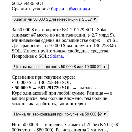
664.259436 SOL
Сравнить условия:
биржи
|
обменники
.
Хватит ли 50 000 $ для инвестиций в SOL?
▼
За 50 000 $ вы получите 681.291729 SOL. Solana
занимает #7 место по капитализации (42.7 млрд $).
Минимальная сделка на большинстве бирж — от $1.
Для сравнения: за 10 000 $ вы получите 136.258346
SOL. Инвестируйте только свободные средства.
Подробнее о SOL:
Solana
.
Что выгоднее — вложить 50 000 $ или 10 000 $?
▼
Сравнение при текущем курсе:
• 10 000 $ → 136.258346 SOL
•
50 000 $ → 681.291729 SOL
← вы здесь
Курс одинаковый при любой сумме. Разница — в
вашем риске: чем больше вложено, тем больше
можно как заработать, так и потерять.
Нужна ли верификация при покупке на 50 000 $?
▼
Нет. 50 000 $ — в пределах лимита P2P без KYC (~$1
000/сутки ≈ $80 000). Регистрация за 2 минуты,