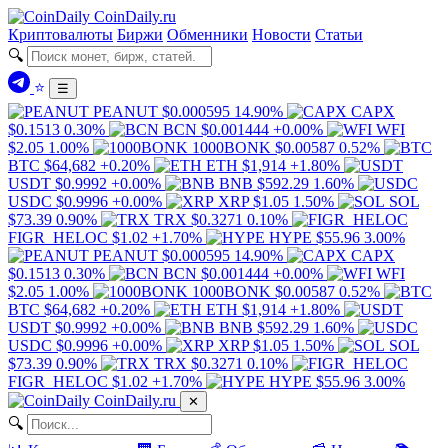
Coin
Daily
.ru
Криптовалюты
Биржи
Обменники
Новости
Статьи
🔍
⭐
☰
PEANUT
$0.000595
14.90%
CAPX
$0.1513
0.30%
BCN
$0.001444
+0.00%
WFI
$2.05
1.00%
1000BONK
$0.00587
0.52%
BTC
$64,682
+0.20%
ETH
$1,914
+1.80%
USDT
$0.9992
+0.00%
BNB
$592.29
1.60%
USDC
$0.9996
+0.00%
XRP
$1.05
1.50%
SOL
$73.39
0.90%
TRX
$0.3271
0.10%
FIGR_HELOC
$1.02
+1.70%
HYPE
$55.96
3.00%
PEANUT
$0.000595
14.90%
CAPX
$0.1513
0.30%
BCN
$0.001444
+0.00%
WFI
$2.05
1.00%
1000BONK
$0.00587
0.52%
BTC
$64,682
+0.20%
ETH
$1,914
+1.80%
USDT
$0.9992
+0.00%
BNB
$592.29
1.60%
USDC
$0.9996
+0.00%
XRP
$1.05
1.50%
SOL
$73.39
0.90%
TRX
$0.3271
0.10%
FIGR_HELOC
$1.02
+1.70%
HYPE
$55.96
3.00%
Coin
Daily
.ru
✕
🔍