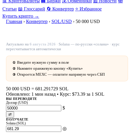
📊 Криптовалюты
🏢 Биржи
💰 Обменники
📰 Новости
📚
Статьи
📖 Глоссарий
🔄 Конвертер
⭐ Избранное
Купить крипто →
Главная
›
Конвертер
›
SOL/USD
›
50 000 USD
50 000 долларов в SOL — 681.291729 SOL сегодня
Актуально на
6 августа 2026
· Solana — по-русски «солана» · курс
пересчитывается автоматически
Введите нужную сумму в поле
①
Нажмите оранжевую кнопку «Купить»
②
Откроется MEXC — оплатите напрямую через СБП
③
50 000 USD
=
681.291729 SOL
Обновлено: 1 мин назад
• Курс: $73.39 за 1 SOL
ВЫ ПЕРЕВОДИТЕ
Доллар (USD)
$
⇄
ПОЛУЧАЕТЕ
Solana (SOL)
◎