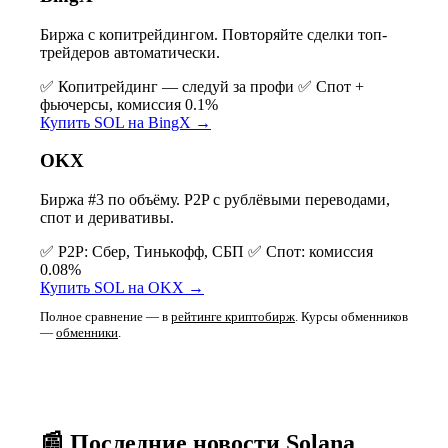
Биржа с копитрейдингом. Повторяйте сделки топ-
трейдеров автоматически.
✅ Копитрейдинг — следуй за профи
✅ Спот +
фьючерсы, комиссия 0.1%
Купить SOL на BingX →
OKX
Биржа #3 по объёму. P2P с рублёвыми переводами,
спот и деривативы.
✅ P2P: Сбер, Тинькофф, СБП
✅ Спот: комиссия
0.08%
Купить SOL на OKX →
Полное сравнение — в
рейтинге криптобирж
. Курсы обменников
—
обменники
.
📰 Последние новости Solana