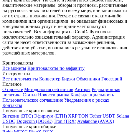
аналитические материалы, обзоры и прогнозы, рассчитанные
на русскоязычных читателей по всему миру, вне зависимости
от их страны проживания. Ресурс не связан с какими-либо
компаниями или организациями, не оказывает финансовых и
консультационных услуг и не принимает оплату от
пользователей. Вся информация на CoinDaily.ru носит
исключительно ознакомительный характер. Администрация
сайта не несёт ответственности за возможные решения,
действия или убытки, возникшие в результате использования
размещённых материалов.
Криптовалюты
Все монеты
Криптовалюты по алфавиту
Инструменты
Все инструменты
Конвертер
Биржи
Обменники
Глоссарий
Полезное
О проекте
Методология рейтингов
Авторы
Редакционная
политика
Статьи
Новости рынка
Конфиденциальность
Пользовательское соглашение
Уведомления о рисках
Контакты
Популярные криптовалюты
Биткоин (BTC)
Эфириум (ETH)
XRP
TON
Tether USDT
Solana
USDC
Dogecoin (DOGE)
Tron (TRX)
Avalanche (AVAX)
Популярные криптобиржи
Bybit
MEXC
BingX
OKX