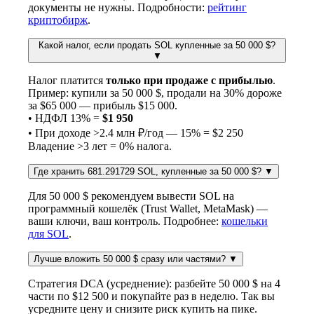
документы не нужны. Подробности:
рейтинг
криптобирж
.
Какой налог, если продать SOL купленные за 50 000 $?
▼
Налог платится
только при продаже с прибылью
.
Пример: купили за 50 000 $, продали на 30% дороже
за $65 000 — прибыль $15 000.
• НДФЛ 13% =
$1 950
• При доходе >2.4 млн ₽/год — 15% = $2 250
Владение >3 лет = 0% налога.
Где хранить 681.291729 SOL, купленные за 50 000 $?
▼
Для 50 000 $ рекомендуем вывести SOL на
программный кошелёк (Trust Wallet, MetaMask) —
ваши ключи, ваш контроль. Подробнее:
кошельки
для SOL
.
Лучше вложить 50 000 $ сразу или частями?
▼
Стратегия DCA (усреднение): разбейте 50 000 $ на 4
части по $12 500 и покупайте раз в неделю. Так вы
усредните цену и снизите риск купить на пике.