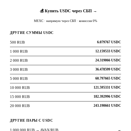
💰 Купить USDC через СБП →
MEXC · напрямую через СБП · комиссия 0%
ДРУГИЕ СУММЫ USDC
500 RUB
6.079767 USDC
1 000 RUB
12.159533 USDC
2 000 RUB
24.319066 USDC
3 000 RUB
36.478599 USDC
5 000 RUB
60.797665 USDC
10 000 RUB
121.595331 USDC
15 000 RUB
182.392996 USDC
20 000 RUB
243.190661 USDC
ДРУГИЕ ПАРЫ С USDC
1 000 000 RUB → AVAX/RUB
→