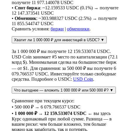
получите 11 977.140078 USDC
•
Спот биржа
: ~12.159533 USDC (0.1%) → получите
12 147.373541 USDC
•
Обменник
: ~303.988327 USDC (2.5%) → получите
11 855.544747 USDC
Сравнить условия:
биржи
|
обменники
.
Хватит ли 1 000 000 ₽ для инвестиций в USDC?
▼
За 1 000 000 ₽ вы получите 12 159.533074 USDC.
USD Coin занимает #5 место по капитализации (72.1
млрд $). Минимальная сделка на большинстве бирж
— от $1. Для сравнения: за 500 000 ₽ вы получите 6
079.766537 USDC. Инвестируйте только свободные
средства. Подробнее о USDC:
USD Coin
.
Что выгоднее — вложить 1 000 000 ₽ или 500 000 ₽?
▼
Сравнение при текущем курсе:
• 500 000 ₽ → 6 079.766537 USDC
•
1 000 000 ₽ → 12 159.533074 USDC
← вы здесь
Курс одинаковый при любой сумме. Разница — в
вашем риске: чем больше вложено, тем больше
можно как заработать, так и потерять.