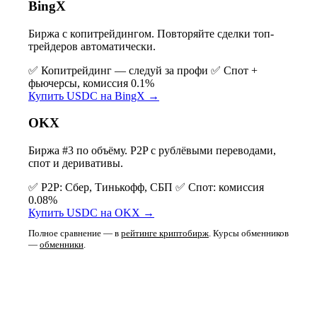
BingX
Биржа с копитрейдингом. Повторяйте сделки топ-
трейдеров автоматически.
✅ Копитрейдинг — следуй за профи
✅ Спот +
фьючерсы, комиссия 0.1%
Купить USDC на BingX →
OKX
Биржа #3 по объёму. P2P с рублёвыми переводами,
спот и деривативы.
✅ P2P: Сбер, Тинькофф, СБП
✅ Спот: комиссия
0.08%
Купить USDC на OKX →
Полное сравнение — в
рейтинге криптобирж
. Курсы обменников
—
обменники
.