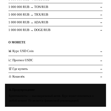
1 000 000 RUB → TON/RUB
→
1 000 000 RUB → TRX/RUB
→
1 000 000 RUB → ADA/RUB
→
1 000 000 RUB → DOGE/RUB
→
О МОНЕТЕ
📊 Курс USD Coin
→
📈 Прогноз USDC
→
🛒 Где купить
→
👛 Кошелёк
→
⚠️ Предупреждение
Криптовалюты — высокорисковый актив. Курс может измениться в
любой момент. Не является финансовой рекомендацией.