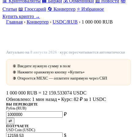
📊 Криптовалюты
🏢 Биржи
💰 Обменники
📰 Новости
📚
Статьи
📖 Глоссарий
🔄 Конвертер
⭐ Избранное
Купить крипто →
Главная
›
Конвертер
›
USDC/RUB
›
1 000 000 RUB
1 000 000 рублей в USDC — 12 159.533074 USDC
сегодня
Актуально на
8 августа 2026
· курс пересчитывается автоматически
Введите нужную сумму в поле
①
Нажмите оранжевую кнопку «Купить»
②
Откроется MEXC — оплатите напрямую через СБП
③
1 000 000 RUB
=
12 159.533074 USDC
Обновлено: 1 мин назад
• Курс: 82 ₽ за 1 USDC
ВЫ ПЕРЕВОДИТЕ
Рубль (RUB)
₽
⇄
ПОЛУЧАЕТЕ
USD Coin (USDC)
$