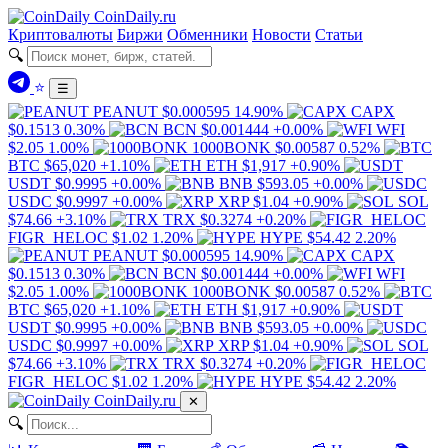
Coin
Daily
.ru
Криптовалюты
Биржи
Обменники
Новости
Статьи
🔍
⭐
☰
PEANUT
$0.000595
14.90%
CAPX
$0.1513
0.30%
BCN
$0.001444
+0.00%
WFI
$2.05
1.00%
1000BONK
$0.00587
0.52%
BTC
$65,020
+1.10%
ETH
$1,917
+0.90%
USDT
$0.9995
+0.00%
BNB
$593.05
+0.00%
USDC
$0.9997
+0.00%
XRP
$1.04
+0.90%
SOL
$74.66
+3.10%
TRX
$0.3274
+0.20%
FIGR_HELOC
$1.02
1.20%
HYPE
$54.42
2.20%
PEANUT
$0.000595
14.90%
CAPX
$0.1513
0.30%
BCN
$0.001444
+0.00%
WFI
$2.05
1.00%
1000BONK
$0.00587
0.52%
BTC
$65,020
+1.10%
ETH
$1,917
+0.90%
USDT
$0.9995
+0.00%
BNB
$593.05
+0.00%
USDC
$0.9997
+0.00%
XRP
$1.04
+0.90%
SOL
$74.66
+3.10%
TRX
$0.3274
+0.20%
FIGR_HELOC
$1.02
1.20%
HYPE
$54.42
2.20%
Coin
Daily
.ru
✕
🔍