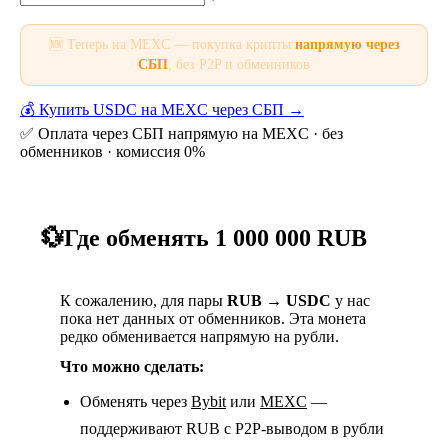
🆕 Теперь на MEXC — покупка крипты
напрямую через
СБП
, без P2P и обменников
💰 Купить USDC на MEXC через СБП →
✅ Оплата через СБП напрямую на MEXC · без
обменников · комиссия 0%
💱
Где обменять 1 000 000 RUB
К сожалению, для пары
RUB → USDC
у нас
пока нет данных от обменников. Эта монета
редко обменивается напрямую на рубли.
Что можно сделать:
Обменять через
Bybit
или
MEXC
—
поддерживают RUB с P2P-выводом в рубли