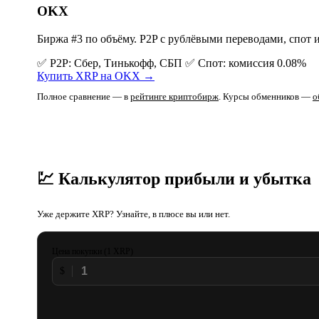
OKX
Биржа #3 по объёму. P2P с рублёвыми переводами, спот 
✅ P2P: Сбер, Тинькофф, СБП
✅ Спот: комиссия 0.08%
Купить XRP на OKX →
Полное сравнение — в
рейтинге криптобирж
. Курсы обменников —
о
💹 Калькулятор прибыли и убытка
Уже держите XRP? Узнайте, в плюсе вы или нет.
Цена покупки (1 XRP)
$