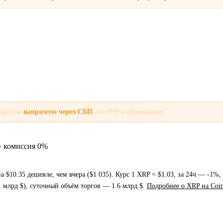
 крипты
напрямую через СБП
, без P2P и обменников
· комиссия 0%
 $10.35 дешевле, чем вчера ($1 035). Курс 1 XRP = $1.03, за 24ч — -1%,
 млрд $), суточный объём торгов — 1.6 млрд $.
Подробнее о XRP на Coi