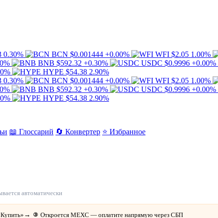
3
0.30%
BCN
$0.001444
+0.00%
WFI
$2.05
1.00%
00%
BNB
$592.32
+0.30%
USDC
$0.9996
+0.00%
20%
HYPE
$54.38
2.90%
3
0.30%
BCN
$0.001444
+0.00%
WFI
$2.05
1.00%
00%
BNB
$592.32
+0.30%
USDC
$0.9996
+0.00%
20%
HYPE
$54.38
2.90%
ьи
📖 Глоссарий
🔄 Конвертер
⭐ Избранное
сегодня
ывается автоматически
«Купить»
→
Откроется MEXC — оплатите напрямую через СБП
③