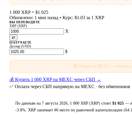
1 000 XRP
=
$1 025
Обновлено: 1 мин назад
• Курс: $1.03 за 1 XRP
ВЫ ПЕРЕВОДИТЕ
XRP (XRP)
X
⇄
ПОЛУЧАЕТЕ
Доллар (USD)
$
🆕 Теперь на MEXC — покупка
💰 Купить 1 000 XRP на MEXC через СБП →
✅ Оплата через СБП напрямую на MEXC · без обменников 
По данным на 7 августа 2026, 1 000 XRP (XRP) стоит
$1 025
— на
-3.8%. XRP занимает #6 место по рыночной капитализации (64.1