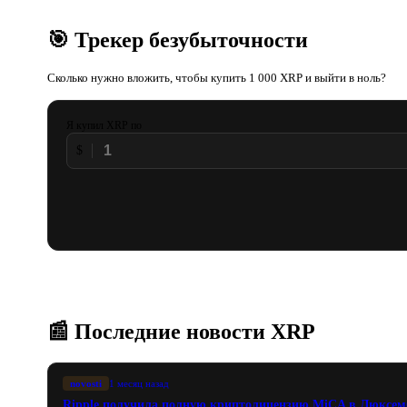
🎯 Трекер безубыточности
Сколько нужно вложить, чтобы купить 1 000 XRP и выйти в ноль?
Я купил XRP по
$
📰 Последние новости XRP
novosti
1 месяц назад
Ripple получила полную криптолицензию MiCA в Люксем