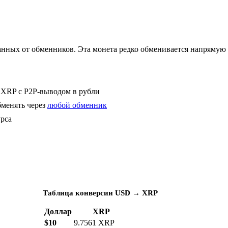
данных от обменников. Эта монета редко обменивается напрямую
XRP с P2P-выводом в рубли
обменять через
любой обменник
урса
Таблица конверсии USD → XRP
Доллар
XRP
$10
9.7561 XRP