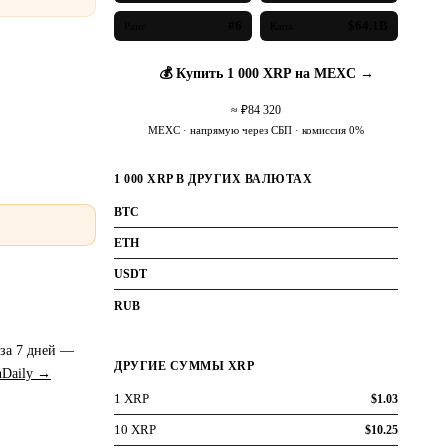
#6
$64.1B
Ранг
Капа
💰 Купить 1 000 XRP на MEXC →
≈ ₽84 320
MEXC · напрямую через СБП · комиссия 0%
1 000 XRP В ДРУГИХ ВАЛЮТАХ
0.01578988 BTC
BTC
0.53543 ETH
ETH
1,025.00 USDT
USDT
RUB
84 320 ₽
 за 7 дней —
ДРУГИЕ СУММЫ XRP
nDaily →
1 XRP
$1.03
10 XRP
$10.25