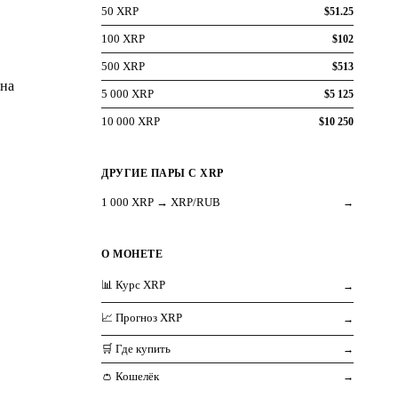
50 XRP
$51.25
100 XRP
$102
500 XRP
$513
 на
5 000 XRP
$5 125
10 000 XRP
$10 250
ДРУГИЕ ПАРЫ С XRP
1 000 XRP → XRP/RUB
→
О МОНЕТЕ
📊 Курс XRP
→
📈 Прогноз XRP
→
🛒 Где купить
→
👛 Кошелёк
→