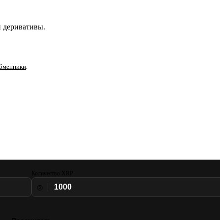
и деривативы.
бменники
.
Количество XRP
◎