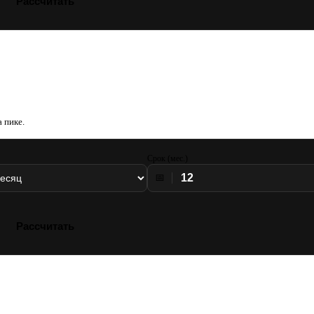
Рассчитать
 пике.
Срок (мес.)
📅
Рассчитать