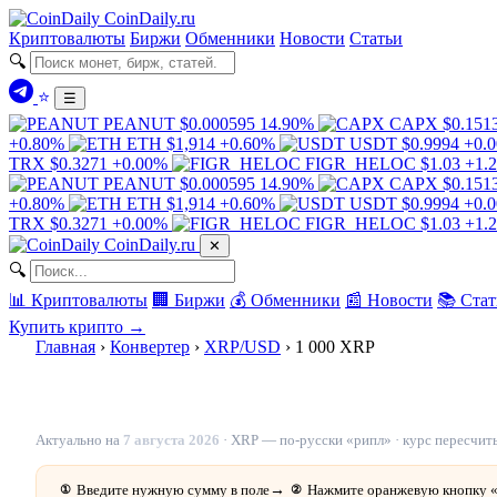
Coin
Daily
.ru
Криптовалюты
Биржи
Обменники
Новости
Статьи
🔍
⭐
☰
PEANUT
$0.000595
14.90%
CAPX
$0.151
+0.80%
ETH
$1,914
+0.60%
USDT
$0.9994
+0.
TRX
$0.3271
+0.00%
FIGR_HELOC
$1.03
+1.
PEANUT
$0.000595
14.90%
CAPX
$0.151
+0.80%
ETH
$1,914
+0.60%
USDT
$0.9994
+0.
TRX
$0.3271
+0.00%
FIGR_HELOC
$1.03
+1.
Coin
Daily
.ru
✕
🔍
📊 Криптовалюты
🏢 Биржи
💰 Обменники
📰 Новости
📚 Стат
Купить крипто →
Главная
›
Конвертер
›
XRP/USD
›
1 000 XRP
1 000 XRP в долларах — $1 025 по курсу 
Актуально на
7 августа 2026
· XRP — по-русски «рипл» · курс пересчит
Введите нужную сумму в поле
→
Нажмите оранжевую кнопку 
①
②