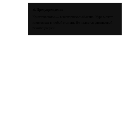
⚠️ Предупреждение
Криптовалюты — высокорисковый актив. Курс может
измениться в любой момент. Не является финансовой
рекомендацией.