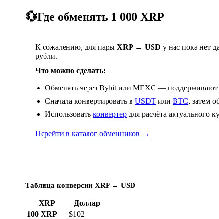
💱
Где обменять 1 000 XRP
К сожалению, для пары
XRP → USD
у нас пока нет 
рубли.
Что можно сделать:
Обменять через
Bybit
или
MEXC
— поддерживают 
Сначала конвертировать в
USDT
или
BTC
, затем 
Использовать
конвертер
для расчёта актуального к
Перейти в каталог обменников →
Таблица конверсии XRP → USD
XRP
Доллар
100 XRP
$102