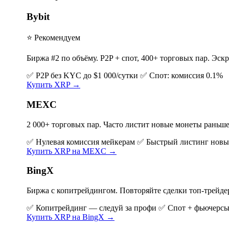
Bybit
⭐ Рекомендуем
Биржа #2 по объёму. P2P + спот, 400+ торговых пар. Эскр
✅ P2P без KYC до $1 000/сутки
✅ Спот: комиссия 0.1%
Купить XRP →
MEXC
2 000+ торговых пар. Часто листит новые монеты раньше
✅ Нулевая комиссия мейкерам
✅ Быстрый листинг новы
Купить XRP на MEXC →
BingX
Биржа с копитрейдингом. Повторяйте сделки топ-трейде
✅ Копитрейдинг — следуй за профи
✅ Спот + фьючерсы
Купить XRP на BingX →