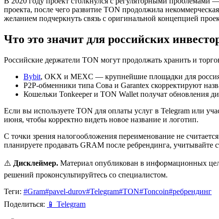
В 2020 году проект столкнулся с регуляторными проблемами 
проекта, после чего развитие TON продолжила некоммерческая
желанием подчеркнуть связь с оригинальной концепцией проек
Что это значит для российских инвесто
Российские держатели TON могут продолжать хранить и торго
Bybit
, OKX и MEXC — крупнейшие площадки для россия
P2P-обменники типа Сова и Garantex скорректируют назв
Кошельки Tonkeeper и TON Wallet получат обновления д
Если вы используете TON для оплаты услуг в Telegram или уч
июня, чтобы корректно видеть новое название и логотип.
С точки зрения налогообложения переименование не считается
планируете продавать GRAM после ребрендинга, учитывайте 
⚠️
Дисклеймер.
Материал опубликован в информационных це
решений проконсультируйтесь со специалистом.
Теги:
#Gram
#pavel-durov
#Telegram
#TON
#Toncoin
#ребрендинг
Поделиться:
📱
Telegram