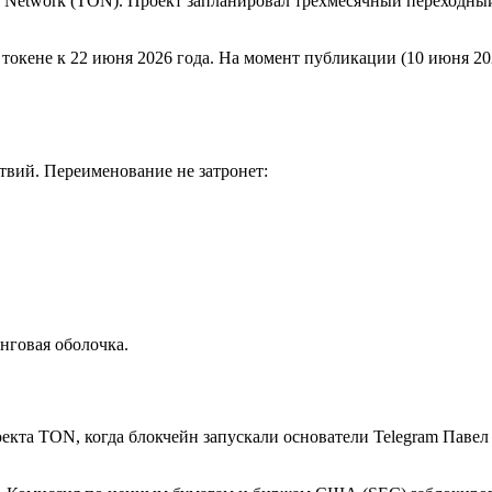
Network (TON). Проект запланировал трёхмесячный переходный 
ене к 22 июня 2026 года. На момент публикации (10 июня 2026 г
твий. Переименование не затронет:
нговая оболочка.
екта TON, когда блокчейн запускали основатели Telegram Павел