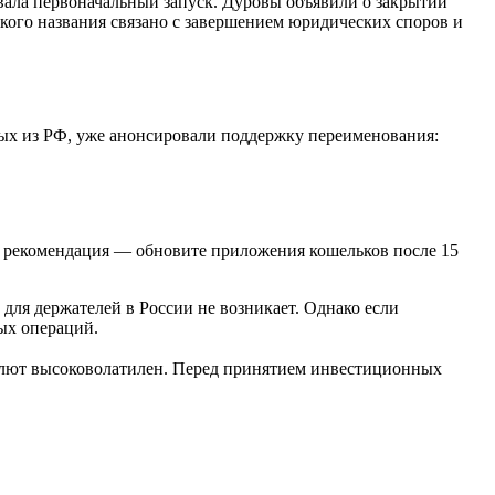
ала первоначальный запуск. Дуровы объявили о закрытии
кого названия связано с завершением юридических споров и
ных из РФ, уже анонсировали поддержку переименования:
ая рекомендация — обновите приложения кошельков после 15
для держателей в России не возникает. Однако если
ых операций.
алют высоковолатилен. Перед принятием инвестиционных