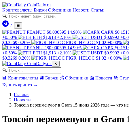
Coin
Daily
.ru
Криптовалюты
Биржи
Обменники
Новости
Статьи
🔍
⭐
☰
PEANUT
$0.000595
14.90%
CAPX
$0.151
+0.50%
ETH
$1,913
+2.10%
USDT
$0.9992
+0.
$0.3269
0.20%
FIGR_HELOC
$1.02
+0.00%
PEANUT
$0.000595
14.90%
CAPX
$0.151
+0.50%
ETH
$1,913
+2.10%
USDT
$0.9992
+0.
$0.3269
0.20%
FIGR_HELOC
$1.02
+0.00%
Coin
Daily
.ru
✕
🔍
📊 Криптовалюты
🏢 Биржи
💰 Обменники
📰 Новости
📚 Стат
Купить крипто →
Главная
Новости
Toncoin переименуют в Gram 15 июня 2026 года — что и
Toncoin переименуют в Gram 