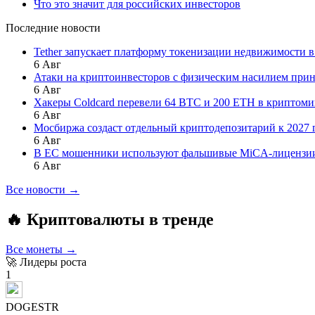
Что это значит для российских инвесторов
Последние новости
Tether запускает платформу токенизации недвижимости 
6 Авг
Атаки на криптоинвесторов с физическим насилием прин
6 Авг
Хакеры Coldcard перевели 64 BTC и 200 ETH в криптом
6 Авг
Мосбиржа создаст отдельный криптодепозитарий к 2027 
6 Авг
В ЕС мошенники используют фальшивые MiCA-лицензии 
6 Авг
Все новости →
🔥 Криптовалюты в тренде
Все монеты →
🚀 Лидеры роста
1
DOGESTR