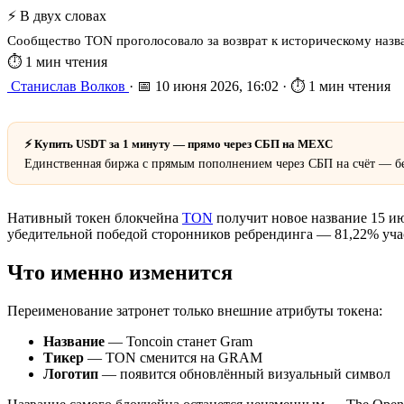
⚡ В двух словах
Сообщество TON проголосовало за возврат к историческому назв
⏱ 1 мин чтения
Станислав Волков
·
📅 10 июня 2026, 16:02
·
⏱ 1 мин чтения
⚡ Купить USDT за 1 минуту — прямо через СБП на MEXC
Единственная биржа с прямым пополнением через СБП на счёт — бе
Нативный токен блокчейна
TON
получит новое название 15 ию
убедительной победой сторонников ребрендинга — 81,22% уча
Что именно изменится
Переименование затронет только внешние атрибуты токена:
Название
— Toncoin станет Gram
Тикер
— TON сменится на GRAM
Логотип
— появится обновлённый визуальный символ