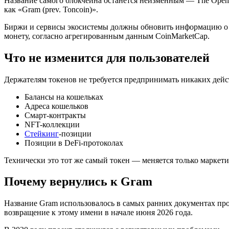
Название самого блокчейна останется неизменным — The Open 
как «Gram (prev. Toncoin)».
Биржи и сервисы экосистемы должны обновить информацию о ток
монету, согласно агрегированным данным CoinMarketCap.
Что не изменится для пользователей
Держателям токенов не требуется предпринимать никаких дейс
Балансы на кошельках
Адреса кошельков
Смарт-контракты
NFT-коллекции
Стейкинг
-позиции
Позиции в DeFi-протоколах
Технически это тот же самый токен — меняется только маркети
Почему вернулись к Gram
Название Gram использовалось в самых ранних документах про
возвращение к этому имени в начале июня 2026 года.