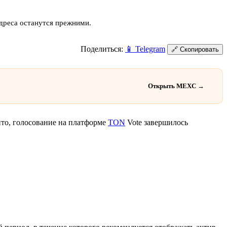
дреса останутся прежними.
Поделиться:
📱
Telegram
🔗
Скопировать
Открыть MEXC →
пто, голосование на платформе
TON
Vote завершилось