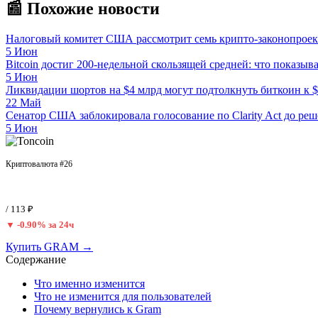
📰 Похожие новости
Налоговый комитет США рассмотрит семь крипто-законопроек
5 Июн
Bitcoin достиг 200-недельной скользящей средней: что показыв
5 Июн
Ликвидации шортов на $4 млрд могут подтолкнуть биткоин к $
22 Май
Сенатор США заблокировала голосование по Clarity Act до реш
5 Июн
Toncoin (GRAM)
Криптовалюта #26
$1.38
/ 113 ₽
▼ -0.90% за 24ч
Купить GRAM →
Содержание
Что именно изменится
Что не изменится для пользователей
Почему вернулись к Gram