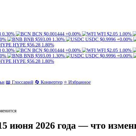
3
0.30%
BCN
$0.001444
+0.00%
WFI
$2.05
1.00%
00%
BNB
$593.09
1.30%
USDC
$0.9996
+0.00%
HYPE
$56.28
1.80%
3
0.30%
BCN
$0.001444
+0.00%
WFI
$2.05
1.00%
00%
BNB
$593.09
1.30%
USDC
$0.9996
+0.00%
HYPE
$56.28
1.80%
ьи
📖 Глоссарий
🔄 Конвертер
⭐ Избранное
зменится
15 июня 2026 года — что измен