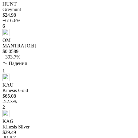
HUNT
Greyhunt
$24.98
+616.6%
6
OM
MANTRA [Old]
$0.0589
+393.7%
📉 Падения
1
KAU
Kinesis Gold
$65.08
-52.3%
2
KAG
Kinesis Silver
$29.49
-51.5%