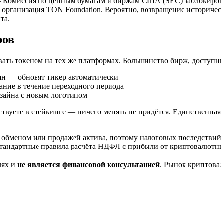
— Комиссия по ценным бумагам и биржам США (SEC) заблокиров
 организация TON Foundation. Вероятно, возвращение историчес
та.
ров
вать токеном на тех же платформах. Большинство бирж, доступ
н — обновят тикер автоматически
ание в течение переходного периода
изайна с новым логотипом
аствуете в стейкинге — ничего менять не придётся. Единственн
 обменом или продажей актива, поэтому налоговых последствий 
стандартные правила расчёта НДФЛ с прибыли от криптовалютн
лях и
не является финансовой консультацией
. Рынок криптов