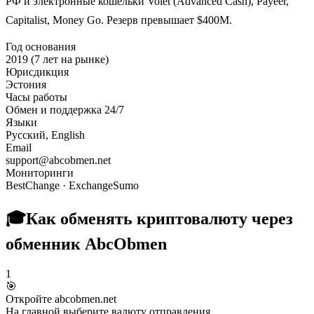
РФ и электронные кошельки Volet (Advanced Cash), Payeer,
Capitalist, Money Go. Резерв превышает $400M.
Год основания
2019 (7 лет на рынке)
Юрисдикция
Эстония
Часы работы
Обмен и поддержка 24/7
Языки
Русский, English
Email
support@abcobmen.net
Мониторинги
BestChange · ExchangeSumo
🎓
Как обменять криптовалюту через
обменник AbcObmen
1
🎯
Откройте abcobmen.net
На главной выберите валюту отправления