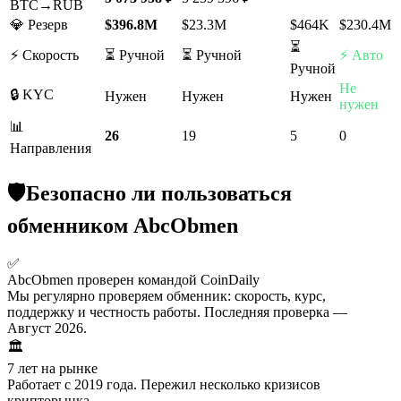
BTC→RUB
💎 Резерв
$396.8M
$23.3M
$464K
$230.4M
⏳
⚡ Скорость
⏳ Ручной
⏳ Ручной
⚡ Авто
Ручной
Не
🔒 KYC
Нужен
Нужен
Нужен
нужен
📊
26
19
5
0
Направления
🛡
Безопасно ли пользоваться
обменником AbcObmen
✅
AbcObmen проверен командой CoinDaily
Мы регулярно проверяем обменник: скорость, курс,
поддержку и честность работы. Последняя проверка —
Август 2026.
🏛️
7 лет на рынке
Работает с 2019 года. Пережил несколько кризисов
крипторынка.