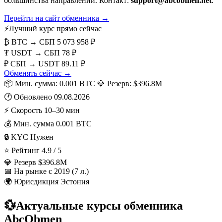
большинства направлений. Контакт:
support@abcobmen.net
.
Перейти на сайт обменника →
⚡
Лучший курс прямо сейчас
₿
BTC → СБП
5 073 958 ₽
₮
USDT → СБП
78 ₽
₽
СБП → USDT
89.11 ₽
Обменять сейчас →
📦 Мин. сумма: 0.001 BTC
💎 Резерв: $396.8M
🕐 Обновлено 09.08.2026
⚡
Скорость
10–30 мин
💰
Мин. сумма
0.001 BTC
🔒
KYC
Нужен
⭐
Рейтинг
4.9 / 5
💎
Резерв
$396.8M
📅
На рынке
с 2019 (7 л.)
🌍
Юрисдикция
Эстония
💱
Актуальные курсы обменника
AbcObmen