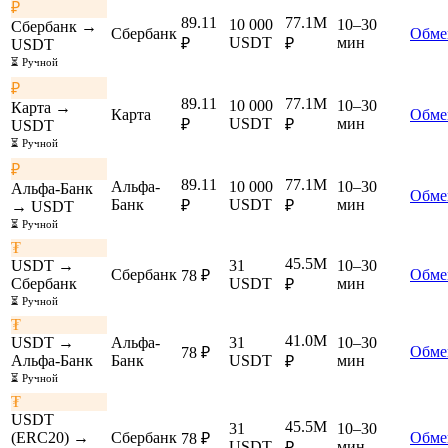
₽
89.11
77.1M
10 000
10–30
Сбербанк →
Сбербанк
Обме
USDT
мин
₽
₽
USDT
⏳ Ручной
₽
89.11
77.1M
10 000
10–30
Карта →
Карта
Обме
USDT
мин
₽
₽
USDT
⏳ Ручной
₽
89.11
77.1M
Альфа-
10 000
10–30
Альфа-Банк
Обме
Банк
USDT
мин
₽
₽
→ USDT
⏳ Ручной
₮
45.5M
USDT →
31
10–30
Сбербанк
Обме
78 ₽
Сбербанк
USDT
мин
₽
⏳ Ручной
₮
41.0M
USDT →
Альфа-
31
10–30
Обме
78 ₽
Альфа-Банк
Банк
USDT
мин
₽
⏳ Ручной
₮
USDT
45.5M
31
10–30
(ERC20) →
Сбербанк
Обме
78 ₽
USDT
мин
₽