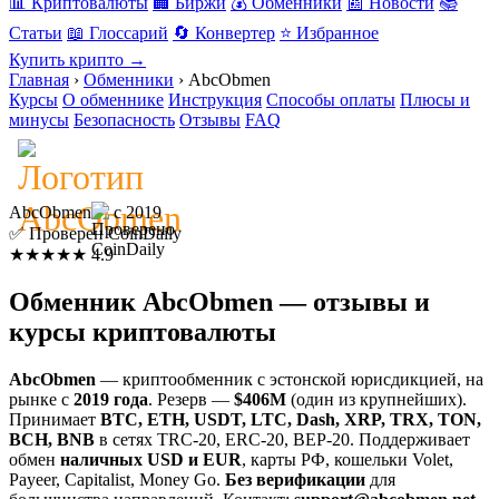
📊 Криптовалюты
🏢 Биржи
💰 Обменники
📰 Новости
📚
Статьи
📖 Глоссарий
🔄 Конвертер
⭐ Избранное
Купить крипто →
Главная
›
Обменники
›
AbcObmen
Курсы
О обменнике
Инструкция
Способы оплаты
Плюсы и
минусы
Безопасность
Отзывы
FAQ
AbcObmen
с 2019
✅ Проверен CoinDaily
★★★★★
4.9
Обменник AbcObmen — отзывы и
курсы криптовалюты
AbcObmen
— криптообменник с эстонской юрисдикцией, на
рынке с
2019 года
. Резерв —
$406M
(один из крупнейших).
Принимает
BTC, ETH, USDT, LTC, Dash, XRP, TRX, TON,
BCH, BNB
в сетях TRC-20, ERC-20, BEP-20. Поддерживает
обмен
наличных USD и EUR
, карты РФ, кошельки Volet,
Payeer, Capitalist, Money Go.
Без верификации
для