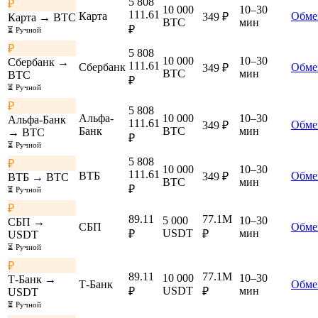
5 808
₽
10 000
10–30
111.61
Карта
Обме
349 ₽
Карта → BTC
BTC
мин
₽
⏳ Ручной
₽
5 808
10 000
10–30
Сбербанк →
111.61
Сбербанк
Обме
349 ₽
BTC
мин
BTC
₽
⏳ Ручной
₽
5 808
Альфа-
10 000
10–30
Альфа-Банк
111.61
Обме
349 ₽
Банк
BTC
мин
→ BTC
₽
⏳ Ручной
5 808
₽
10 000
10–30
111.61
ВТБ
Обме
349 ₽
ВТБ → BTC
BTC
мин
₽
⏳ Ручной
₽
89.11
77.1M
5 000
10–30
СБП →
СБП
Обме
USDT
мин
₽
₽
USDT
⏳ Ручной
₽
89.11
77.1M
10 000
10–30
Т-Банк →
Т-Банк
Обме
USDT
мин
₽
₽
USDT
⏳ Ручной