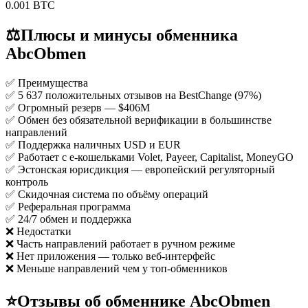
0.001 BTC
⚖️
Плюсы и минусы обменника
AbcObmen
✅ Преимущества
✅
5 637 положительных отзывов на BestChange (97%)
✅
Огромный резерв — $406M
✅
Обмен без обязательной верификации в большинстве
направлений
✅
Поддержка наличных USD и EUR
✅
Работает с e-кошельками Volet, Payeer, Capitalist, MoneyGO
✅
Эстонская юрисдикция — европейский регуляторный
контроль
✅
Скидочная система по объёму операций
✅
Реферальная программа
✅
24/7 обмен и поддержка
❌ Недостатки
❌
Часть направлений работает в ручном режиме
❌
Нет приложения — только веб-интерфейс
❌
Меньше направлений чем у топ-обменников
⭐
Отзывы об обменнике AbcObmen