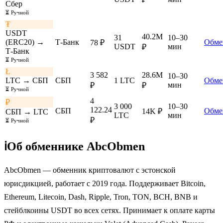
Сбер
⏳ Ручной
₮
USDT
40.2M
31
10–30
(ERC20) →
Т-Банк
Обме
78 ₽
USDT
мин
₽
Т-Банк
⏳ Ручной
Ł
3 582
28.6M
10–30
LTC → СБП
СБП
1 LTC
Обме
мин
₽
₽
⏳ Ручной
4
₽
3 000
10–30
122.24
СБП
Обме
14K ₽
СБП → LTC
LTC
мин
₽
⏳ Ручной
ℹ️
Об обменнике AbcObmen
AbcObmen — обменник криптовалют с эстонской
юрисдикцией, работает с 2019 года. Поддерживает Bitcoin,
Ethereum, Litecoin, Dash, Ripple, Tron, TON, BCH, BNB и
стейблкоины USDT во всех сетях. Принимает к оплате карты