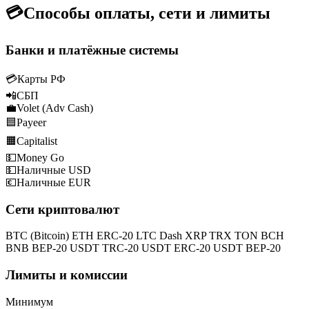
💳
Способы оплаты, сети и лимиты
Банки и платёжные системы
💳
Карты РФ
📲
СБП
💼
Volet (Adv Cash)
🟦
Payeer
🟧
Capitalist
💵
Money Go
💵
Наличные USD
💶
Наличные EUR
Сети криптовалют
BTC (Bitcoin)
ETH ERC-20
LTC
Dash
XRP
TRX
TON
BCH
BNB BEP-20
USDT TRC-20
USDT ERC-20
USDT BEP-20
Лимиты и комиссии
Минимум