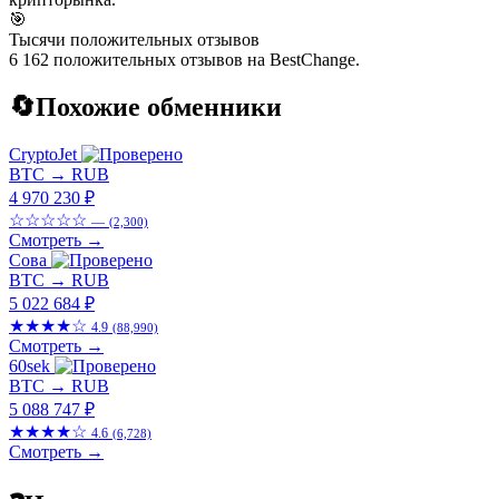
🎯
Тысячи положительных отзывов
6 162 положительных отзывов на BestChange.
🔄
Похожие обменники
CryptoJet
BTC → RUB
4 970 230 ₽
☆☆☆☆☆
—
(2,300)
Смотреть →
Сова
BTC → RUB
5 022 684 ₽
★★★★☆
4.9
(88,990)
Смотреть →
60sek
BTC → RUB
5 088 747 ₽
★★★★☆
4.6
(6,728)
Смотреть →