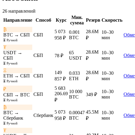
26 направлений
Мин.
Направление
Способ
Курс
Резерв
Скорость
сумма
₿
5 073
28.6M
0.001
10–30
BTC → СБП
СБП
Обме
BTC
мин
958 ₽
₽
⏳ Ручной
₮
28.6M
USDT →
65
10–30
СБП
Обме
78 ₽
СБП
USDT
мин
₽
⏳ Ручной
Ξ
149
28.6M
0.033
10–30
ETH → СБП
СБП
Обме
ETH
мин
857 ₽
₽
⏳ Ручной
5 683
₽
10 000
10–30
206.69
СБП
Обме
349 ₽
СБП → BTC
BTC
мин
₽
⏳ Ручной
₿
5 073
45.5M
BTC →
0.00047
10–30
Сбербанк
Обме
Сбербанк
BTC
мин
958 ₽
₽
⏳ Ручной
₮