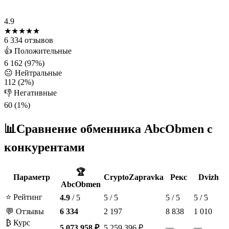
4.9
★★★★★
6 334 отзывов
👍 Положительные
6 162 (97%)
😐 Нейтральные
112 (2%)
👎 Негативные
60 (1%)
📊
Сравнение обменника AbcObmen с
конкурентами
🏆
Параметр
CryptoZapravka
Рекс
Dvizh
AbcObmen
⭐ Рейтинг
4.9
/ 5
5 / 5
5 / 5
5 / 5
💬 Отзывы
6 334
2 197
8 838
1 010
₿ Курс
—
—
5 073 958 ₽
5 259 396 ₽