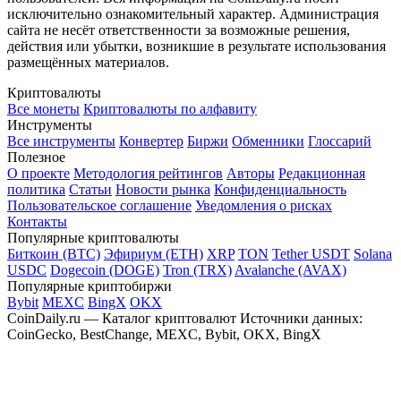
исключительно ознакомительный характер. Администрация
сайта не несёт ответственности за возможные решения,
действия или убытки, возникшие в результате использования
размещённых материалов.
Криптовалюты
Все монеты
Криптовалюты по алфавиту
Инструменты
Все инструменты
Конвертер
Биржи
Обменники
Глоссарий
Полезное
О проекте
Методология рейтингов
Авторы
Редакционная
политика
Статьи
Новости рынка
Конфиденциальность
Пользовательское соглашение
Уведомления о рисках
Контакты
Популярные криптовалюты
Биткоин (BTC)
Эфириум (ETH)
XRP
TON
Tether USDT
Solana
USDC
Dogecoin (DOGE)
Tron (TRX)
Avalanche (AVAX)
Популярные криптобиржи
Bybit
MEXC
BingX
OKX
CoinDaily.ru — Каталог криптовалют
Источники данных:
CoinGecko, BestChange, MEXC, Bybit, OKX, BingX