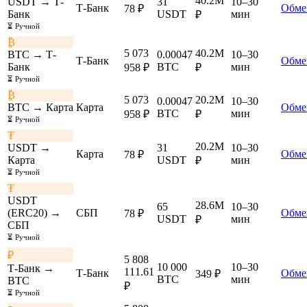
40.2M
USDT → Т-
31
10–30
Т-Банк
Обме
78 ₽
Банк
USDT
мин
₽
⏳ Ручной
₿
5 073
40.2M
BTC → Т-
0.00047
10–30
Т-Банк
Обме
Банк
BTC
мин
958 ₽
₽
⏳ Ручной
₿
5 073
20.2M
0.00047
10–30
BTC → Карта
Карта
Обме
BTC
мин
958 ₽
₽
⏳ Ручной
₮
20.2M
USDT →
31
10–30
Карта
Обме
78 ₽
Карта
USDT
мин
₽
⏳ Ручной
₮
USDT
28.6M
65
10–30
(ERC20) →
СБП
Обме
78 ₽
USDT
мин
₽
СБП
⏳ Ручной
₽
5 808
10 000
10–30
Т-Банк →
111.61
Т-Банк
Обме
349 ₽
BTC
мин
BTC
₽
⏳ Ручной