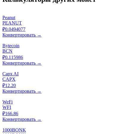
Peanut
PEANUT
₽0.0494077
Конвертировать →
Bytecoin
BCN
₽0.115986
Конвертировать →
Capx AI
CAPX
₽12.20
Конвертировать →
WeFi
WFI
₽166.86
Конвертировать →
1000BONK