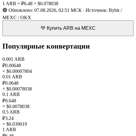
1 ARB =
₽6.48
=
$0.078038
🟢 Обновлено: 07.08.2026, 02:51 МСК · Источник: Bybit /
MEXC / OKX
💚 Купить ARB на MEXC
Популярные конвертации
0.001 ARB
₽0.00648
= $0.00007804
0.01 ARB
₽0.0648
= $0.00078038
0.1 ARB
₽0.648
= $0.0078038
0.5 ARB
₽3.24
= $0.039019
1 ARB
₽6.48