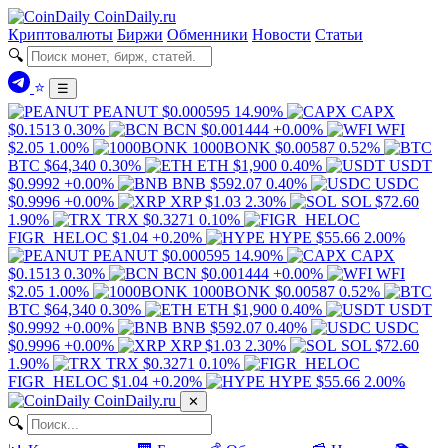
Coin
Daily
.ru
Криптовалюты
Биржи
Обменники
Новости
Статьи
🔍
⭐
☰
PEANUT
$0.000595
14.90%
CAPX
$0.1513
0.30%
BCN
$0.001444
+0.00%
WFI
$2.05
1.00%
1000BONK
$0.00587
0.52%
BTC
$64,340
0.30%
ETH
$1,900
0.40%
USDT
$0.9992
+0.00%
BNB
$592.07
0.40%
USDC
$0.9996
+0.00%
XRP
$1.03
2.30%
SOL
$72.60
1.90%
TRX
$0.3271
0.10%
FIGR_HELOC
$1.04
+0.20%
HYPE
$55.66
2.00%
PEANUT
$0.000595
14.90%
CAPX
$0.1513
0.30%
BCN
$0.001444
+0.00%
WFI
$2.05
1.00%
1000BONK
$0.00587
0.52%
BTC
$64,340
0.30%
ETH
$1,900
0.40%
USDT
$0.9992
+0.00%
BNB
$592.07
0.40%
USDC
$0.9996
+0.00%
XRP
$1.03
2.30%
SOL
$72.60
1.90%
TRX
$0.3271
0.10%
FIGR_HELOC
$1.04
+0.20%
HYPE
$55.66
2.00%
Coin
Daily
.ru
✕
🔍