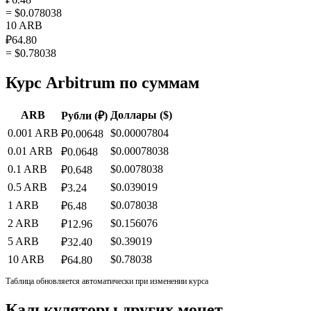
= $0.078038
10 ARB
₽64.80
= $0.78038
Курс Arbitrum по суммам
ARB
Доллары ($)
Рубли (₽)
0.001 ARB
$0.00007804
₽0.00648
0.01 ARB
$0.00078038
₽0.0648
0.1 ARB
$0.0078038
₽0.648
0.5 ARB
$0.039019
₽3.24
1 ARB
$0.078038
₽6.48
2 ARB
$0.156076
₽12.96
5 ARB
$0.39019
₽32.40
10 ARB
$0.78038
₽64.80
Таблица обновляется автоматически при изменении курса
Калькуляторы других монет