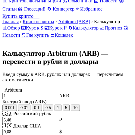
📊 Криптовалюты
🏢 Биржи
💰 Обменники
📰 Новости
📚
Статьи
📖 Глоссарий
🔄 Конвертер
⭐ Избранное
Купить крипто →
Главная
›
Криптовалюты
›
Arbitrum (ARB)
›
Калькулятор
📊
Обзор
💵
Курс к $
💴
Курс к ₽
🔄
Калькулятор
📈
Прогноз
📰
Новости
🛒
Где купить
👛
Кошелёк
Калькулятор Arbitrum
(ARB) —
перевести в рубли и доллары
Введи сумму в ARB, рублях или долларах — пересчитаем
автоматически
Arbitrum
ARB
Быстрый ввод (ARB):
0.001
0.01
0.1
0.5
1
5
10
🇷🇺 Российский рубль
₽
🇺🇸 Доллар США
$