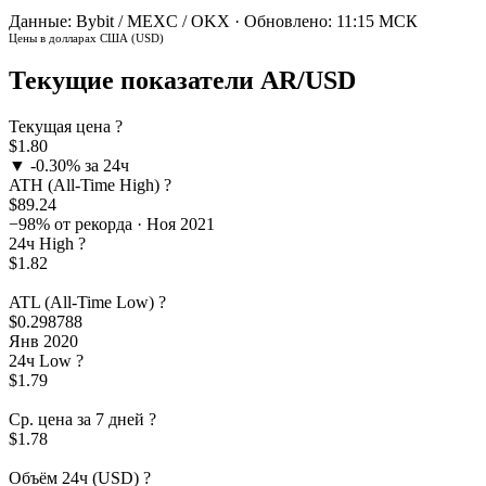
Данные: Bybit / MEXC / OKX · Обновлено: 11:15 МСК
Цены в долларах США (USD)
Текущие показатели AR/USD
Текущая цена
?
$1.80
▼ -0.30% за 24ч
ATH (All-Time High)
?
$89.24
−98% от рекорда · Ноя 2021
24ч High
?
$1.82
ATL (All-Time Low)
?
$0.298788
Янв 2020
24ч Low
?
$1.79
Ср. цена за 7 дней
?
$1.78
Объём 24ч (USD)
?