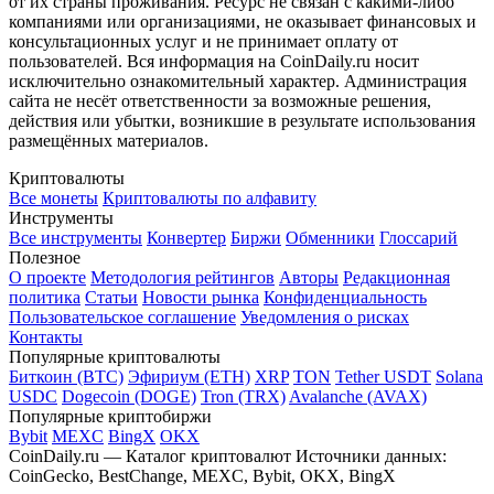
от их страны проживания. Ресурс не связан с какими-либо
компаниями или организациями, не оказывает финансовых и
консультационных услуг и не принимает оплату от
пользователей. Вся информация на CoinDaily.ru носит
исключительно ознакомительный характер. Администрация
сайта не несёт ответственности за возможные решения,
действия или убытки, возникшие в результате использования
размещённых материалов.
Криптовалюты
Все монеты
Криптовалюты по алфавиту
Инструменты
Все инструменты
Конвертер
Биржи
Обменники
Глоссарий
Полезное
О проекте
Методология рейтингов
Авторы
Редакционная
политика
Статьи
Новости рынка
Конфиденциальность
Пользовательское соглашение
Уведомления о рисках
Контакты
Популярные криптовалюты
Биткоин (BTC)
Эфириум (ETH)
XRP
TON
Tether USDT
Solana
USDC
Dogecoin (DOGE)
Tron (TRX)
Avalanche (AVAX)
Популярные криптобиржи
Bybit
MEXC
BingX
OKX
CoinDaily.ru — Каталог криптовалют
Источники данных:
CoinGecko, BestChange, MEXC, Bybit, OKX, BingX