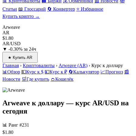
📊 Криптовалюты
🏢 Биржи
💰 Обменники
📰 Новости
📚
Статьи
📖 Глоссарий
🔄 Конвертер
⭐ Избранное
Купить крипто →
Arweave
AR
$1.80
AR/USD
▼ -0.30% за 24ч
★ Купить AR
Главная
›
Криптовалюты
›
Arweave (AR)
›
Курс к доллару
📊
Обзор
💵
Курс к $
💴
Курс к ₽
🔄
Калькулятор
📈
Прогноз
📰
Новости
🛒
Где купить
👛
Кошелёк
Arweave к доллару
— курс AR/USD на
сегодня
📊 Ранг #231
$1.80