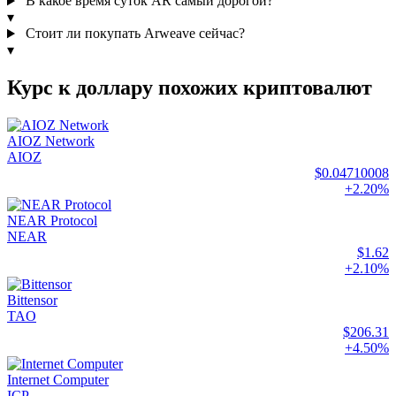
В какое время суток AR самый дорогой?
▾
Стоит ли покупать Arweave сейчас?
▾
Курс к доллару похожих криптовалют
AIOZ Network
AIOZ
$0.04710008
+2.20%
NEAR Protocol
NEAR
$1.62
+2.10%
Bittensor
TAO
$206.31
+4.50%
Internet Computer
ICP