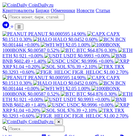
Coin
Daily
.ru
Криптовалюты
Биржи
Обменники
Новости
Статьи
🔍
⭐
☰
PEANUT
$0.000595
14.90%
CAPX
$0.1513
0.30%
HALO
$0.0452
0.60%
BCN
$0.001444
+0.00%
WFI
$2.05
1.00%
1000BONK
$0.00587
0.52%
BTC
$64,876
0.30%
ETH
$1,921
+0.00%
USDT
$0.9993
+0.00%
BNB
$602.49
+1.40%
USDC
$0.9996
+0.00%
XRP
$1.04
+0.20%
SOL
$76.39
+2.10%
TRX
$0.3293
+0.60%
FIGR_HELOC
$1.00
2.70%
PEANUT
$0.000595
14.90%
CAPX
$0.1513
0.30%
HALO
$0.0452
0.60%
BCN
$0.001444
+0.00%
WFI
$2.05
1.00%
1000BONK
$0.00587
0.52%
BTC
$64,876
0.30%
ETH
$1,921
+0.00%
USDT
$0.9993
+0.00%
BNB
$602.49
+1.40%
USDC
$0.9996
+0.00%
XRP
$1.04
+0.20%
SOL
$76.39
+2.10%
TRX
$0.3293
+0.60%
FIGR_HELOC
$1.00
2.70%
Coin
Daily
.ru
✕
🔍