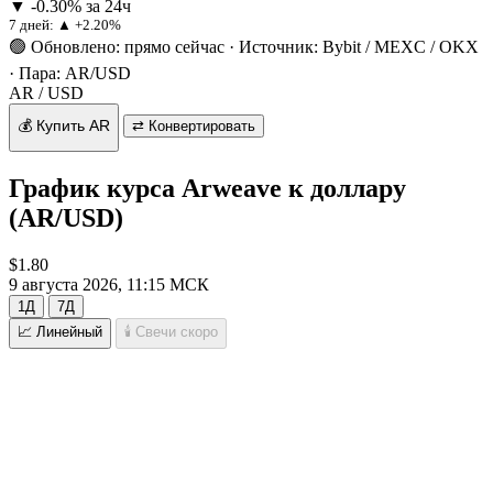
▼ -0.30% за 24ч
7 дней:
▲ +2.20%
🟢 Обновлено: прямо сейчас
·
Источник: Bybit / MEXC / OKX
·
Пара: AR/USD
AR / USD
💰 Купить AR
⇄ Конвертировать
График курса Arweave к доллару
(AR/USD)
$1.80
9 августа 2026, 11:15 МСК
1Д
7Д
📈 Линейный
🕯 Свечи
скоро