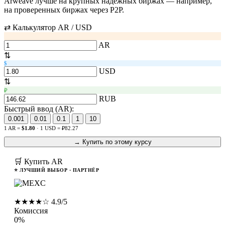
Arweave лучше на крупных надёжных биржах — например,
на проверенных биржах через P2P.
⇄ Калькулятор AR / USD
AR
⇅
$
USD
⇅
₽
RUB
Быстрый ввод (AR):
0.001
0.01
0.1
1
10
1 AR =
$1.80
· 1 USD = ₽82.27
→ Купить по этому курсу
🛒 Купить AR
⭐ ЛУЧШИЙ ВЫБОР · ПАРТНЁР
MEXC
★★★★☆ 4.9/5
Комиссия
0%