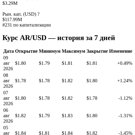
$3.29M
Рын. кап. (USD)
?
$117.99M
#231 по капитализации
Курс AR/USD — история за 7 дней
Дата
Открытие
Минимум
Максимум
Закрытие
Изменение
09
авг
$1.80
$1.79
$1.81
$1.81
+0.49%
2026
08
авг
$1.78
$1.78
$1.82
$1.80
+1.24%
2026
07
авг
$1.80
$1.78
$1.82
$1.78
-1.12%
2026
06
авг
$1.82
$1.79
$1.83
$1.80
-1.31%
2026
05
авг
$1.84
$1.81
$1.84
$1.82
-1.45%