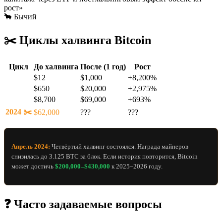
рост»
🐂 Бычий
✂️ Циклы халвинга Bitcoin
Цикл
До халвинга
После (1 год)
Рост
2012
$12
$1,000
+8,200%
2016
$650
$20,000
+2,975%
2020
$8,700
$69,000
+693%
2024 ✂️
$62,000
???
???
Апрель 2024:
Четвёртый халвинг состоялся. Награда майнеров
снизилась до 3.125 BTC за блок. Если история повторится, Bitcoin
может достичь
$200,000–$430,000
к 2025–2026 году.
❓ Часто задаваемые вопросы