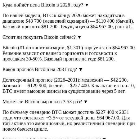
Куда пойдёт цена Bitcoin в 2026 году?
▼
По нашей модели, BTC к концу 2026 может находиться в
диапазоне $48 700 (медвежий сценарий) — $110 400 (бычий).
Базовый прогноз: $81 200. Текущая цена $64 967.00, ранг #1.
Стоит ли покупать Bitcoin сейчас?
▼
Bitcoin (#1 по капитализации, $1.30T) торгуется по $64 967.00.
Решение зависит от вашего горизонта и готовности к
просадкам 30-50%. Базовый прогноз на год: $81 200.
Каков прогноз Bitcoin на 2031 год?
▼
Долгосрочный прогноз (2026–2031): медвежий — $42 200,
базовый — $129 900, бычий — $227 400. Как актив из топ-10,
BTC имеет высокие шансы на существование через 5 лет.
Может ли Bitcoin вырасти в 3.5× раз?
▼
По бычьему сценарию BTC может достичь $227 400 к 2031
году, что составляет ~3.5× от текущей цены $64 967.00. Для
топ-актива это амбициозный, но реалистичный сценарий при
новом бычьем цикле.