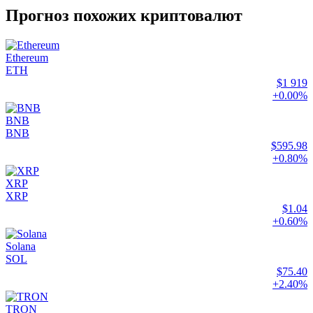
Прогноз похожих криптовалют
Ethereum
ETH
$1 919
+0.00%
BNB
BNB
$595.98
+0.80%
XRP
XRP
$1.04
+0.60%
Solana
SOL
$75.40
+2.40%
TRON