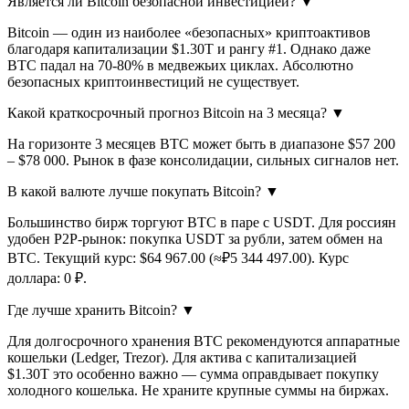
Является ли Bitcoin безопасной инвестицией?
▼
Bitcoin — один из наиболее «безопасных» криптоактивов
благодаря капитализации $1.30T и рангу #1. Однако даже
BTC падал на 70-80% в медвежьих циклах. Абсолютно
безопасных криптоинвестиций не существует.
Какой краткосрочный прогноз Bitcoin на 3 месяца?
▼
На горизонте 3 месяцев BTC может быть в диапазоне $57 200
– $78 000. Рынок в фазе консолидации, сильных сигналов нет.
В какой валюте лучше покупать Bitcoin?
▼
Большинство бирж торгуют BTC в паре с USDT. Для россиян
удобен P2P-рынок: покупка USDT за рубли, затем обмен на
BTC. Текущий курс: $64 967.00 (≈₽5 344 497.00). Курс
доллара: 0 ₽.
Где лучше хранить Bitcoin?
▼
Для долгосрочного хранения BTC рекомендуются аппаратные
кошельки (Ledger, Trezor). Для актива с капитализацией
$1.30T это особенно важно — сумма оправдывает покупку
холодного кошелька. Не храните крупные суммы на биржах.