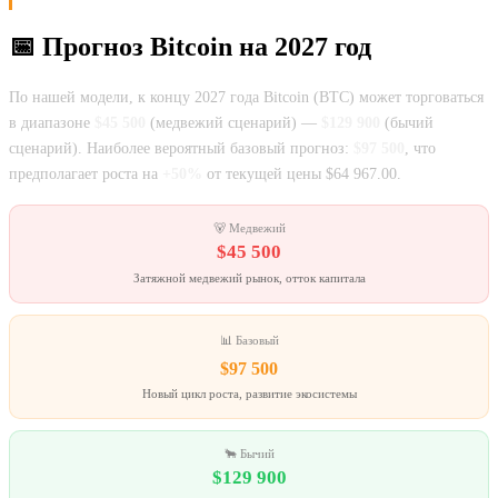
📅 Прогноз Bitcoin на 2027 год
По нашей модели, к концу 2027 года Bitcoin (BTC) может торговаться
в диапазоне
$45 500
(медвежий сценарий) —
$129 900
(бычий
сценарий). Наиболее вероятный базовый прогноз:
$97 500
, что
предполагает роста на
+50%
от текущей цены $64 967.00.
🐻 Медвежий
$45 500
Затяжной медвежий рынок, отток капитала
📊 Базовый
$97 500
Новый цикл роста, развитие экосистемы
🐂 Бычий
$129 900