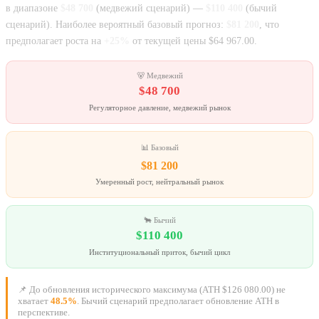
в диапазоне
$48 700
(медвежий сценарий) —
$110 400
(бычий
сценарий). Наиболее вероятный базовый прогноз:
$81 200
, что
предполагает роста на
+25%
от текущей цены $64 967.00.
🐻 Медвежий
$48 700
Регуляторное давление, медвежий рынок
📊 Базовый
$81 200
Умеренный рост, нейтральный рынок
🐂 Бычий
$110 400
Институциональный приток, бычий цикл
📌 До обновления исторического максимума (ATH $126 080.00) не
хватает
48.5%
. Бычий сценарий предполагает обновление ATH в
перспективе.