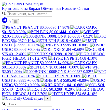
Coin
Daily
.ru
Криптовалюты
Биржи
Обменники
Новости
Статьи
🔍
⭐
☰
PEANUT
$0.000595
14.90%
CAPX
$0.1513
0.30%
BCN
$0.001444
+0.00%
WFI
$2.05
1.00%
1000BONK
$0.00587
0.52%
BTC
$64,967
0.10%
ETH
$1,919
+0.00%
USDT
$0.9995
+0.00%
BNB
$595.98
+0.80%
USDC
$0.9997
+0.00%
XRP
$1.04
+0.60%
SOL
$75.40
+2.40%
TRX
$0.3288
+0.20%
FIGR_HELOC
$1.01
2.70%
HYPE
$54.68
4.10%
PEANUT
$0.000595
14.90%
CAPX
$0.1513
0.30%
BCN
$0.001444
+0.00%
WFI
$2.05
1.00%
1000BONK
$0.00587
0.52%
BTC
$64,967
0.10%
ETH
$1,919
+0.00%
USDT
$0.9995
+0.00%
BNB
$595.98
+0.80%
USDC
$0.9997
+0.00%
XRP
$1.04
+0.60%
SOL
$75.40
+2.40%
TRX
$0.3288
+0.20%
FIGR_HELOC
$1.01
2.70%
HYPE
$54.68
4.10%
Coin
Daily
.ru
✕
🔍