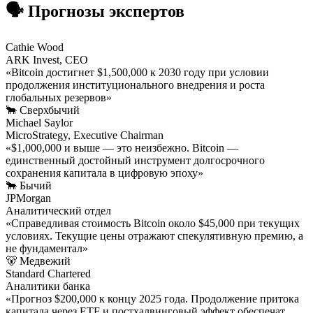
🗣️ Прогнозы экспертов
Cathie Wood
ARK Invest, CEO
«Bitcoin достигнет $1,500,000 к 2030 году при условии
продолжения институционального внедрения и роста
глобальных резервов»
🐂 Сверхбычий
Michael Saylor
MicroStrategy, Executive Chairman
«$1,000,000 и выше — это неизбежно. Bitcoin —
единственный достойный инструмент долгосрочного
сохранения капитала в цифровую эпоху»
🐂 Бычий
JPMorgan
Аналитический отдел
«Справедливая стоимость Bitcoin около $45,000 при текущих
условиях. Текущие цены отражают спекулятивную премию, а
не фундаментал»
🐻 Медвежий
Standard Chartered
Аналитики банка
«Прогноз $200,000 к концу 2025 года. Продолжение притока
капитала через ETF и постхалвинговый эффект обеспечат