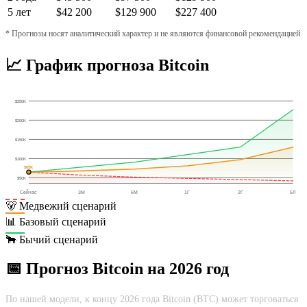
5 лет
$42 200
$129 900
$227 400
* Прогнозы носят аналитический характер и не являются финансовой рекомендацией
📈 График прогноза Bitcoin
$250K
$200K
$150K
$100K
$65K
$50K
Сейчас
3М
6М
1Г
2Г
5Л
🐻 Медвежий сценарий
📊 Базовый сценарий
🐂 Бычий сценарий
📅 Прогноз Bitcoin на 2026 год
По нашей модели, к концу 2026 года Bitcoin (BTC) может торговаться