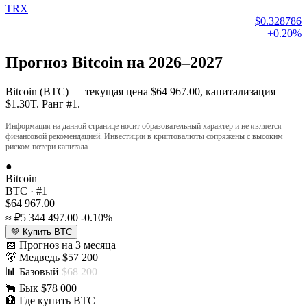
TRX
$0.328786
+0.20%
Прогноз Bitcoin на 2026–2027
Bitcoin (BTC) — текущая цена $64 967.00, капитализация
$1.30T. Ранг #1.
Информация на данной странице носит образовательный характер и не является
финансовой рекомендацией. Инвестиции в криптовалюты сопряжены с высоким
риском потери капитала.
●
Bitcoin
BTC · #1
$64 967.00
≈ ₽5 344 497.00
-0.10%
💚 Купить BTC
📅 Прогноз на 3 месяца
🐻
Медведь
$57 200
📊
Базовый
$68 200
🐂
Бык
$78 000
🏦 Где купить BTC