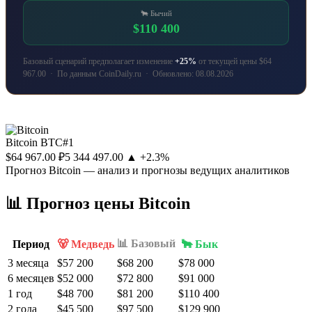
🐂 Бычий
$110 400
Базовый сценарий предполагает изменение
+25%
от текущей цены $64
967.00 · По данным CoinDaily.ru · Обновлено: 08.08.2026
Bitcoin
BTC
#1
$64 967.00
₽5 344 497.00
▲ +2.3%
Прогноз Bitcoin — анализ и прогнозы ведущих аналитиков
📊 Прогноз цены Bitcoin
📊 Базовый
Период
🐻 Медведь
🐂 Бык
3 месяца
$57 200
$68 200
$78 000
6 месяцев
$52 000
$72 800
$91 000
1 год
$48 700
$81 200
$110 400
2 года
$45 500
$97 500
$129 900