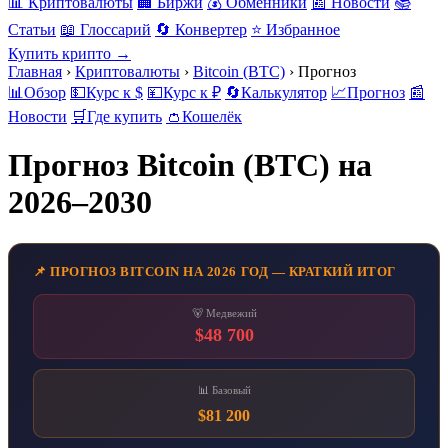
📊 Криптовалюты
🏢 Биржи
💰 Обменники
📰 Новости
📚
Статьи
📖 Глоссарий
🔄 Конвертер
⭐ Избранное
Купить крипто →
Главная
›
Криптовалюты
›
Bitcoin (BTC)
›
Прогноз
📊
Обзор
💵
Курс к $
💴
Курс к ₽
🔄
Калькулятор
📈
Прогноз
📰
Новости
🛒
Где купить
👛
Кошелёк
Прогноз Bitcoin (BTC) на
2026–2030
📌 ПРОГНОЗ BITCOIN НА 2026 ГОД — КРАТКИЙ ИТОГ
🐻 Медвежий
$48 700
📊 Базовый
$81 200