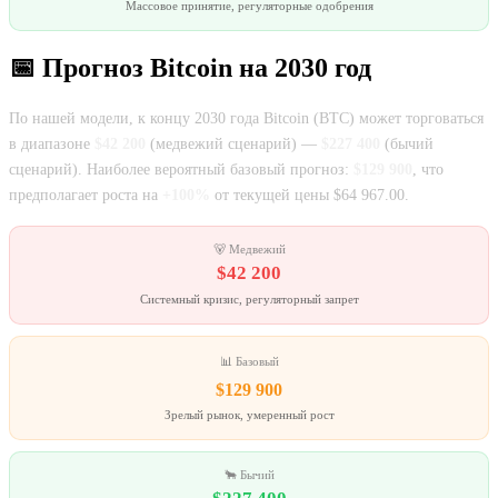
Массовое принятие, регуляторные одобрения
📅 Прогноз Bitcoin на 2030 год
По нашей модели, к концу 2030 года Bitcoin (BTC) может торговаться
в диапазоне
$42 200
(медвежий сценарий) —
$227 400
(бычий
сценарий). Наиболее вероятный базовый прогноз:
$129 900
, что
предполагает роста на
+100%
от текущей цены $64 967.00.
🐻 Медвежий
$42 200
Системный кризис, регуляторный запрет
📊 Базовый
$129 900
Зрелый рынок, умеренный рост
🐂 Бычий