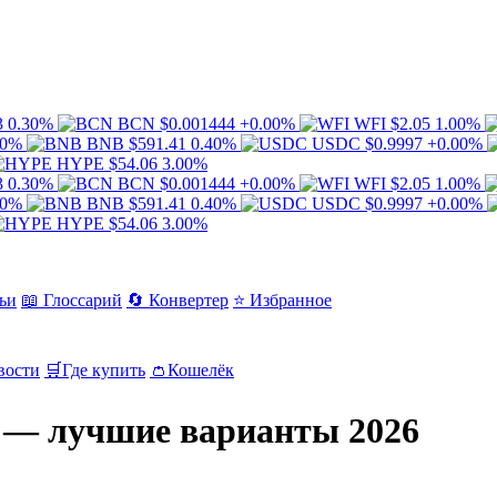
3
0.30%
BCN
$0.001444
+0.00%
WFI
$2.05
1.00%
00%
BNB
$591.41
0.40%
USDC
$0.9997
+0.00%
HYPE
$54.06
3.00%
3
0.30%
BCN
$0.001444
+0.00%
WFI
$2.05
1.00%
00%
BNB
$591.41
0.40%
USDC
$0.9997
+0.00%
HYPE
$54.06
3.00%
ьи
📖 Глоссарий
🔄 Конвертер
⭐ Избранное
вости
🛒
Где купить
👛
Кошелёк
 — лучшие варианты 2026