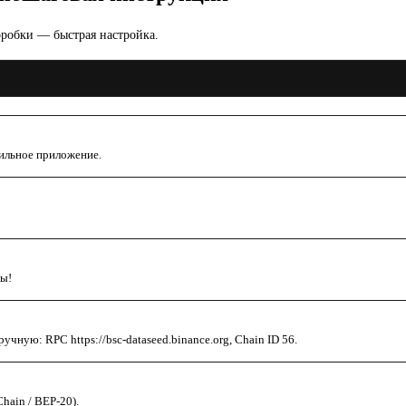
робки — быстрая настройка.
ильное приложение.
ты!
ную: RPC https://bsc-dataseed.binance.org, Chain ID 56.
hain / BEP-20).