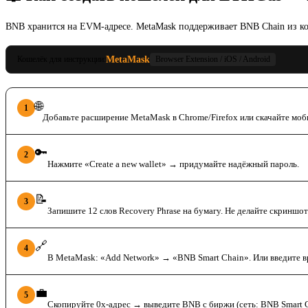
BNB хранится на EVM-адресе. MetaMask поддерживает BNB Chain из ко
MetaMask
Кошелёк для инструкции:
Browser Extension / iOS / Android
Установите MetaMask
🌐
1
Добавьте расширение MetaMask в Chrome/Firefox или скачайте моб
Создайте кошелёк
🔑
2
Нажмите «Create a new wallet» → придумайте надёжный пароль.
Сохраните seed-фразу
📝
3
Запишите 12 слов Recovery Phrase на бумагу. Не делайте скриншо
Подключите BNB Chain
🔗
4
В MetaMask: «Add Network» → «BNB Smart Chain». Или введите вруч
Получите BNB
💼
5
Скопируйте 0x-адрес → выведите BNB с биржи (сеть: BNB Smart C