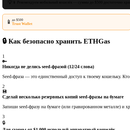
💡
📱 Рекомендуем мобильный кошелёк — суммы до $500 достаточно хра
до $500
📱
Trust Wallet
🔒 Как безопасно хранить ETHGas
1
🔑
Никогда не делись seed-фразой (12/24 слова)
Seed-фраза — это единственный доступ к твоему кошельку. Кто
2
💾
Сделай несколько резервных копий seed-фразы на бумаге
Запиши seed-фразу на бумаге (или гравированном металле) и х
3
🔒
Для суммы от $1 000 используй аппаратный кошелёк