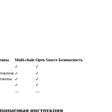
тивы
Multi-chain
Open Source
Безопасность
+
✓
✓
токенов
✓
✓
токены
✓
✓
+
✓
✓
—
—
 пошаговая инструкция