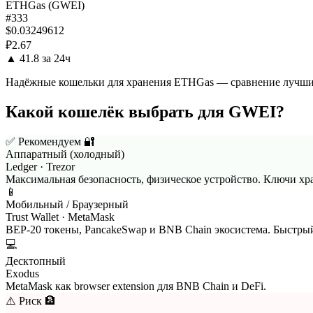
ETHGas (GWEI)
#333
$0.03249612
₽2.67
▲ 41.8 за 24ч
Надёжные кошельки для хранения ETHGas — сравнение лучши
Какой кошелёк выбрать для GWEI?
✅ Рекомендуем
🔐
Аппаратный (холодный)
Ledger · Trezor
Максимальная безопасность, физическое устройство. Ключи хр
📱
Мобильный / Браузерный
Trust Wallet · MetaMask
BEP-20 токены, PancakeSwap и BNB Chain экосистема. Быстры
💻
Десктопный
Exodus
MetaMask как browser extension для BNB Chain и DeFi.
⚠️ Риск
🏦