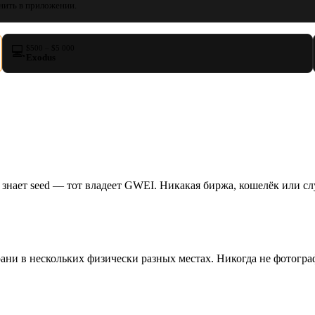
нить в приложении.
💻
$500 – $5 000
Exodus
 знает seed — тот владеет GWEI. Никакая биржа, кошелёк или сл
рани в нескольких физически разных местах. Никогда не фотогра