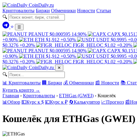
Coin
Daily
.ru
Криптовалюты
Биржи
Обменники
Новости
Статьи
🔍
⭐
☰
PEANUT
$0.000595
14.90%
CAPX
$0.151
+0.90%
ETH
$1,912
+0.50%
USDT
$0.9995
+0.
$0.3276
+0.20%
FIGR_HELOC
$1.02
+0.20%
PEANUT
$0.000595
14.90%
CAPX
$0.151
+0.90%
ETH
$1,912
+0.50%
USDT
$0.9995
+0.
$0.3276
+0.20%
FIGR_HELOC
$1.02
+0.20%
Coin
Daily
.ru
✕
🔍
📊 Криптовалюты
🏢 Биржи
💰 Обменники
📰 Новости
📚 Стат
Купить крипто →
Главная
›
Криптовалюты
›
ETHGas (GWEI)
›
Кошелёк
📊
Обзор
💵
Курс к $
💴
Курс к ₽
🔄
Калькулятор
📈
Прогноз
📰
Но
Кошелёк для ETHGas (GWEI)