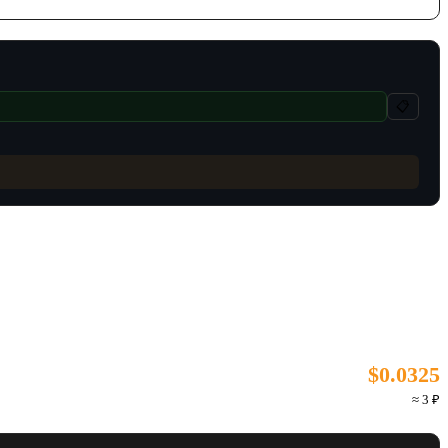
📋
$0.0325
≈ 3 ₽