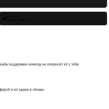
от $5 000
🔐
Ledger Nano X
ужба поддержки никогда не попросит её у тебя.
фируй и не храни в облаке.