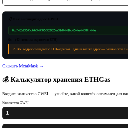
📋 Как выглядит адрес GWEI
0x742d35Cc6634C0532925a3b844Bc454e4438f44e
0x... (42 символа, идентичен ETH)
⚠️ BNB-адрес совпадает с ETH-адресом. Один и тот же адрес — разные сети. В
Скачать MetaMask →
💰 Калькулятор хранения ETHGas
Введите количество GWEI — узнайте, какой кошелёк оптимален для в
Количество GWEI