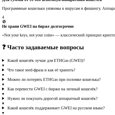
Программные кошельки уязвимы к вирусам и фишингу. Аппаратн
4
🚫
Не храни GWEI на бирже долгосрочно
«Not your keys, not your coins» — классический принцип крип
❓ Часто задаваемые вопросы
Какой кошелёк лучше для ETHGas (GWEI)?
▾
Что такое seed-фраза и как её хранить?
▾
Можно ли потерять ETHGas при поломке кошелька?
▾
Как перевести GWEI с биржи на личный кошелёк?
▾
Нужно ли покупать дорогой аппаратный кошелёк?
▾
Какой кошелёк поддерживает GWEI на русском языке?
▾