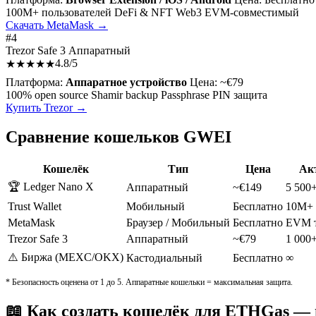
100M+ пользователей
DeFi & NFT
Web3
EVM-совместимый
Скачать MetaMask →
#4
Trezor Safe 3
Аппаратный
4.8/5
★★★★★
Платформа:
Аппаратное устройство
Цена:
~€79
100% open source
Shamir backup
Passphrase
PIN защита
Купить Trezor →
Сравнение кошельков GWEI
Кошелёк
Тип
Цена
Ак
🏆 Ledger Nano X
Аппаратный
~€149
5 500
Trust Wallet
Мобильный
Бесплатно
10M+ 
MetaMask
Браузер / Мобильный
Бесплатно
EVM 
Trezor Safe 3
Аппаратный
~€79
1 000
⚠️ Биржа (MEXC/OKX)
Кастодиальный
Бесплатно
∞
* Безопасность оценена от 1 до 5. Аппаратные кошельки = максимальная защита.
📖 Как создать кошелёк для ETHGas —