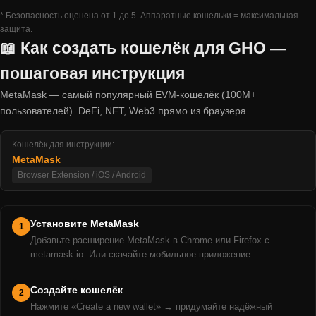
* Безопасность оценена от 1 до 5. Аппаратные кошельки = максимальная
защита.
📖 Как создать кошелёк для GHO —
пошаговая инструкция
MetaMask — самый популярный EVM-кошелёк (100M+
пользователей). DeFi, NFT, Web3 прямо из браузера.
Кошелёк для инструкции:
MetaMask
Browser Extension / iOS / Android
Установите MetaMask
1
Добавьте расширение MetaMask в Chrome или Firefox с
metamask.io. Или скачайте мобильное приложение.
Создайте кошелёк
2
Нажмите «Create a new wallet» → придумайте надёжный