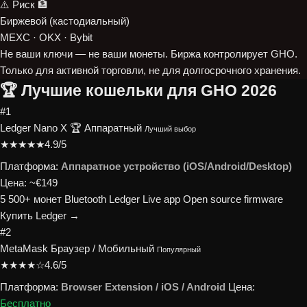
⚠️ Риск
🏦
Биржевой (кастодиальный)
MEXC · OKX · Bybit
Не ваши ключи — не ваши монеты. Биржа контролирует GHO.
Только для активной торговли, не для долгосрочного хранения.
🏆 Лучшие кошельки для GHO 2026
#1
Ledger Nano X 🏆
Аппаратный
Лучший выбор
★★★★★
4.9/5
Платформа:
Аппаратное устройство (iOS/Android/Desktop)
Цена:
~€149
5 500+ монет
Bluetooth
Ledger Live app
Open source firmware
Купить Ledger →
#2
MetaMask
Браузер / Мобильный
Популярный
★★★★☆
4.6/5
Платформа:
Browser Extension / iOS / Android
Цена:
Бесплатно