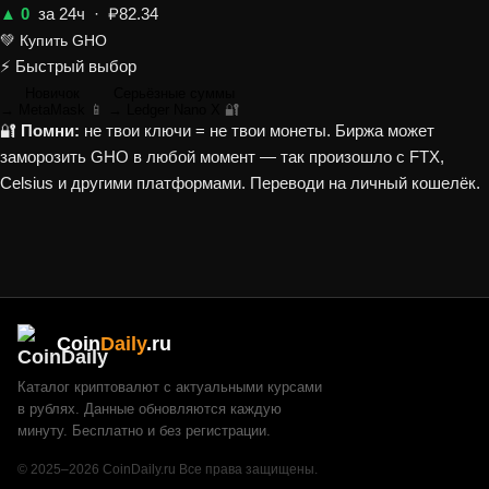
▲ 0
за 24ч · ₽82.34
💚 Купить GHO
⚡ Быстрый выбор
Новичок
Серьёзные суммы
→ MetaMask
📱
→ Ledger Nano X
🔐
🔐
Помни:
не твои ключи = не твои монеты. Биржа может
заморозить GHO в любой момент — так произошло с FTX,
Celsius и другими платформами. Переводи на личный кошелёк.
Coin
Daily
.ru
Каталог криптовалют с актуальными курсами
в рублях. Данные обновляются каждую
минуту. Бесплатно и без регистрации.
© 2025–2026 CoinDaily.ru Все права защищены.