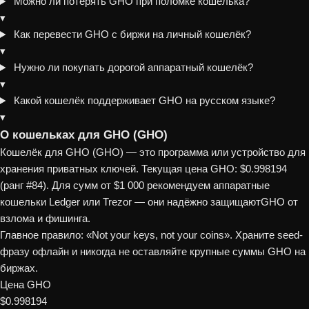
Можно ли потерять GHO при поломке кошелька?
▾
Как перевести GHO с биржи на личный кошелёк?
▾
Нужно ли покупать дорогой аппаратный кошелёк?
▾
Какой кошелёк поддерживает GHO на русском языке?
▾
О кошельках для GHO (GHO)
Кошелёк для GHO (GHO) — это программа или устройство для
хранения приватных ключей. Текущая цена GHO: $0.998194
(ранг #84). Для сумм от $1 000 рекомендуем аппаратные
кошельки Ledger или Trezor — они надёжно защищаютGHO от
взлома и фишинга.
Главное правило: «Not your keys, not your coins». Храните seed-
фразу офлайн и никогда не оставляйте крупные суммы GHO на
биржах.
Цена GHO
$0.998194