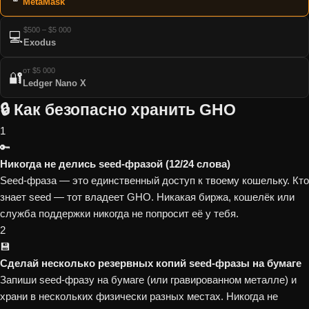
MetaMask
$500 – $5 000
💻
Exodus
от $5 000
🔐
Ledger Nano X
🔒 Как безопасно хранить GHO
1
🔑
Никогда не делись seed-фразой (12/24 слова)
Seed-фраза — это единственный доступ к твоему кошельку. Кто
знает seed — тот владеет GHO. Никакая биржа, кошелёк или
служба поддержки никогда не попросит её у тебя.
2
💾
Сделай несколько резервных копий seed-фразы на бумаге
Запиши seed-фразу на бумаге (или гравированном металле) и
храни в нескольких физически разных местах. Никогда не