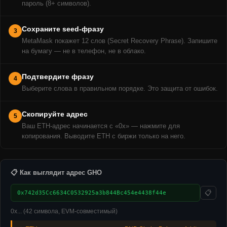
пароль (8+ символов).
Сохраните seed-фразу
3
MetaMask покажет 12 слов (Secret Recovery Phrase). Запишите
на бумагу — не в телефон, не в облако.
Подтвердите фразу
4
Выберите слова в правильном порядке. Это защита от ошибок.
Скопируйте адрес
5
Ваш ETH-адрес начинается с «0x» — нажмите для
копирования. Выводите ETH с биржи только на него.
📋 Как выглядит адрес GHO
📋
0x742d35Cc6634C0532925a3b844Bc454e4438f44e
0x... (42 символа, EVM-совместимый)