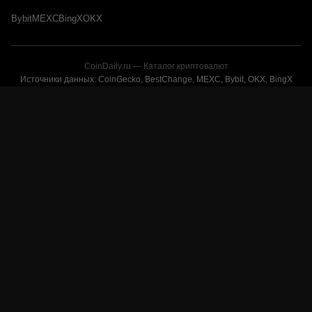
Bybit
MEXC
BingX
OKX
CoinDaily.ru — Каталог криптовалют
Источники данных: CoinGecko, BestChange, MEXC, Bybit, OKX, BingX