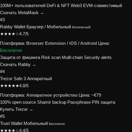
100M+ пользователей
DeFi & NFT
Web3
EVM-совместимый
Скачать MetaMask →
#3
Rabby Wallet
Браузер / Мобильный
Безопасный
★★★★☆
4.7/5
Платформа:
Browser Extension / iOS / Android
Цена:
Бесплатно
Защита от фишинга
Risk scan
Multi-chain
Security alerts
Скачать Rabby →
#4
Trezor Safe 3
Аппаратный
★★★★★
4.8/5
Платформа:
Аппаратное устройство
Цена:
~€79
100% open source
Shamir backup
Passphrase
PIN защита
Купить Trezor →
#5
Trust Wallet
Мобильный
Бесплатно
★★★★☆
4.4/5