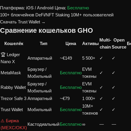
Платформа:
iOS / Android
Цена:
Бесплатно
100+ блокчейнов
DeFi/NFT
Staking
10M+ пользователей
Скачать Trust Wallet →
Сравнение кошельков GHO
Multi-
Open
Кошелёк
Тип
Цена
Активы
Б
chain
Source
🏆 Ledger
Аппаратный
~€149
5 500+
✓
✓
Nano X
Браузер /
EVM
MetaMask
Бесплатно
✓
✓
Мобильный
токены
Браузер /
EVM
Rabby Wallet
Бесплатно
✓
✓
Мобильный
токены
Trezor Safe 3
Аппаратный
~€79
1 000+
✓
✓
10M+
Trust Wallet
Мобильный
Бесплатно
✓
✓
токенов
⚠️ Биржа
Кастодиальный
Бесплатно
∞
—
—
(MEXC/OKX)