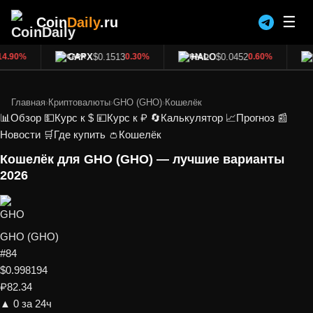
☰
Coin
Daily
.ru
CAPX
$0.1513
HALO
$0.0452
B
.90%
0.30%
0.60%
Главная
›
Криптовалюты
›
GHO (GHO)
›
Кошелёк
📊
Обзор
💵
Курс к $
💴
Курс к ₽
🔄
Калькулятор
📈
Прогноз
📰
Новости
🛒
Где купить
👛
Кошелёк
Кошелёк для GHO (GHO) — лучшие варианты
2026
GHO (GHO)
#84
$0.998194
₽82.34
▲ 0 за 24ч