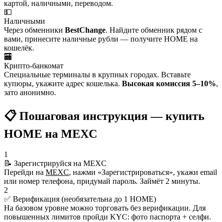
картой, наличными, переводом.
💵
Наличными
Через обменники
BestChange
. Найдите обменник рядом с
вами, принесите наличные рубли — получите HOME на
кошелёк.
🏧
Крипто-банкомат
Специальные терминалы в крупных городах. Вставьте
купюры, укажите адрес кошелька.
Высокая комиссия 5–10%
,
зато анонимно.
📋 Пошаговая инструкция — купить
HOME на MEXC
1
📝 Зарегистрируйся на MEXC
Перейди на
MEXC
, нажми «Зарегистрироваться», укажи email
или номер телефона, придумай пароль. Займёт 2 минуты.
2
✅ Верификация (необязательна до 1 HOME)
На базовом уровне можно торговать без верификации. Для
повышенных лимитов пройди KYC: фото паспорта + селфи.