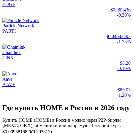
EDGE
$0.062436
-0.30%
Particle Network
PARTI
$0.04643492
-1.73%
Chainlink
LINK
$8.20
-0.10%
Aave
AAVE
$89.03
-1.20%
Где купить HOME в России в 2026 году
Купить HOME (HOME) в России можно через P2P-биржи
(MEXC, OKX), обменники или напрямую. Текущий курс:
$0.00958168 (₽0.793817).