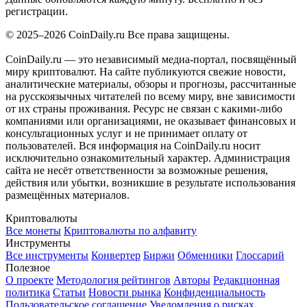
регистрации.
© 2025–2026 CoinDaily.ru Все права защищены.
CoinDaily.ru — это независимый медиа-портал, посвящённый
миру криптовалют. На сайте публикуются свежие новости,
аналитические материалы, обзоры и прогнозы, рассчитанные
на русскоязычных читателей по всему миру, вне зависимости
от их страны проживания. Ресурс не связан с какими-либо
компаниями или организациями, не оказывает финансовых и
консультационных услуг и не принимает оплату от
пользователей. Вся информация на CoinDaily.ru носит
исключительно ознакомительный характер. Администрация
сайта не несёт ответственности за возможные решения,
действия или убытки, возникшие в результате использования
размещённых материалов.
Криптовалюты
Все монеты
Криптовалюты по алфавиту
Инструменты
Все инструменты
Конвертер
Биржи
Обменники
Глоссарий
Полезное
О проекте
Методология рейтингов
Авторы
Редакционная
политика
Статьи
Новости рынка
Конфиденциальность
Пользовательское соглашение
Уведомления о рисках