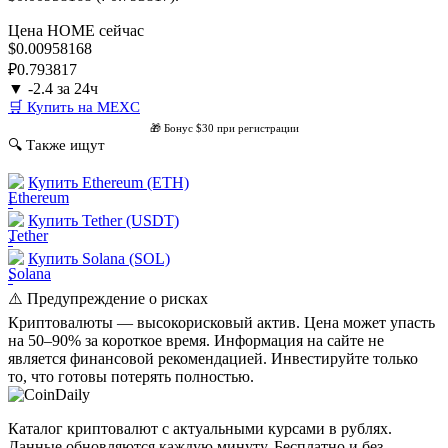
Цена HOME сейчас
$0.00958168
₽0.793817
▼ -2.4 за 24ч
🛒 Купить на MEXC
🎁 Бонус $30 при регистрации
🔍 Также ищут
Купить Ethereum (ETH)
›
Купить Tether (USDT)
›
Купить Solana (SOL)
›
⚠️ Предупреждение о рисках
Криптовалюты — высокорисковый актив. Цена может упасть
на 50–90% за короткое время. Информация на сайте не
является финансовой рекомендацией. Инвестируйте только
то, что готовы потерять полностью.
Coin
Daily
.ru
Каталог криптовалют с актуальными курсами в рублях.
Данные обновляются каждую минуту. Бесплатно и без