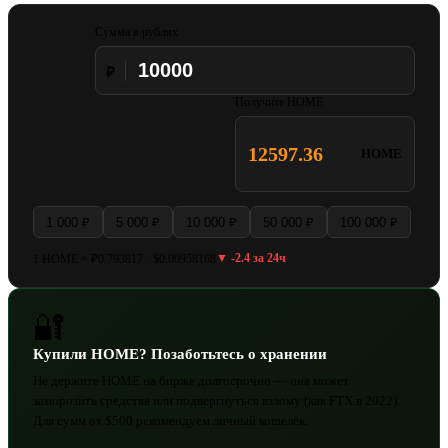
Сумма в рублях
₽
Получите HOME
12597.36
HOME
1 000 ₽
5 000 ₽
10 000 ₽
50 000 ₽
100 000 ₽
▼ -2.4 за 24ч
1 HOME = ₽0.793817 · $0.00958168
🔐
Купили HOME? Позаботьтесь о хранении
Не держите HOME на бирже долгосрочно — она может
заморозить средства или подвергнуться взлому (как FTX в 2022).
Для сумм от $500 рекомендуем личный кошелёк.