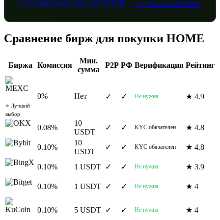
👛 Лучшие кошельки для HOME →
📈 Прогноз HOME
Сравнение бирж для покупки HOME
Мин.
Биржа
Комиссия
P2P
РФ
Верификация
Рейтинг
сумма
0%
Нет
✓
✓
★ 4.9
MEXC
Не нужна
⭐ Лучший
выбор
10
0.08%
✓
✓
★ 4.8
KYC обязателен
OKX
USDT
10
0.10%
✓
✓
★ 4.8
KYC обязателен
Bybit
USDT
0.10%
1 USDT
✓
✓
★ 3.9
Не нужна
BingX
0.10%
1 USDT
✓
✓
★ 4
Не нужна
Bitget
0.10%
5 USDT
✓
✓
★ 4
Не нужна
KuCoin