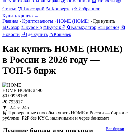
📊 Криптовалюты
🏢 Биржи
💰 Обменники
📰 Новости
📚
Статьи
📖 Глоссарий
🔄 Конвертер
⭐ Избранное
Купить крипто →
Главная
›
Криптовалюты
›
HOME (HOME)
›
Где купить
📊
Обзор
💵
Курс к $
💴
Курс к ₽
🔄
Калькулятор
📈
Прогноз
📰
Новости
🛒
Где купить
👛
Кошелёк
Как купить HOME (HOME)
в России в 2026 году —
ТОП-5 бирж
HOME
HOME
#490
$0.00958168
₽0.793817
▼
-2.4 за 24ч
🛒 Проверенные способы купить HOME в России — биржи с
рублями, P2P без KYC, наличными и через банкомат
Все биржи
Лучшие биржи для покупки