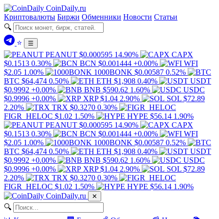
Coin
Daily
.ru
Криптовалюты
Биржи
Обменники
Новости
Статьи
🔍
⭐
☰
PEANUT
$0.000595
14.90%
CAPX
$0.1513
0.30%
BCN
$0.001444
+0.00%
WFI
$2.05
1.00%
1000BONK
$0.00587
0.52%
BTC
$64,474
0.50%
ETH
$1,908
0.40%
USDT
$0.9992
+0.00%
BNB
$590.62
1.60%
USDC
$0.9996
+0.00%
XRP
$1.04
2.90%
SOL
$72.89
2.20%
TRX
$0.3270
0.30%
FIGR_HELOC
$1.02
1.50%
HYPE
$56.14
1.90%
PEANUT
$0.000595
14.90%
CAPX
$0.1513
0.30%
BCN
$0.001444
+0.00%
WFI
$2.05
1.00%
1000BONK
$0.00587
0.52%
BTC
$64,474
0.50%
ETH
$1,908
0.40%
USDT
$0.9992
+0.00%
BNB
$590.62
1.60%
USDC
$0.9996
+0.00%
XRP
$1.04
2.90%
SOL
$72.89
2.20%
TRX
$0.3270
0.30%
FIGR_HELOC
$1.02
1.50%
HYPE
$56.14
1.90%
Coin
Daily
.ru
✕
🔍