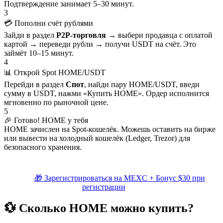
Подтверждение занимает 5–30 минут.
3
💳 Пополни счёт рублями
Зайди в раздел
P2P-торговля
→ выбери продавца с оплатой
картой → переведи рубли → получи USDT на счёт. Это
займёт 10–15 минут.
4
📊 Открой Spot HOME/USDT
Перейди в раздел
Спот
, найди пару HOME/USDT, введи
сумму в USDT, нажми «Купить HOME». Ордер исполнится
мгновенно по рыночной цене.
5
🎉 Готово! HOME у тебя
HOME зачислен на Spot-кошелёк. Можешь оставить на бирже
или вывести на холодный кошелёк (Ledger, Trezor) для
безопасного хранения.
🎁 Зарегистрироваться на MEXC + Бонус $30 при
регистрации
💱 Сколько HOME можно купить?