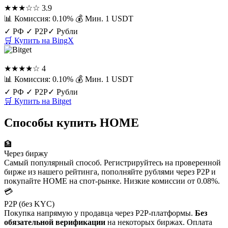
★★★☆☆
3.9
📊 Комиссия: 0.10%
💰 Мин. 1 USDT
✓ РФ
✓ P2P
✓ Рубли
🛒 Купить на BingX
Bitget
★★★★☆
4
📊 Комиссия: 0.10%
💰 Мин. 1 USDT
✓ РФ
✓ P2P
✓ Рубли
🛒 Купить на Bitget
Способы купить HOME
🏦
Через биржу
Самый популярный способ. Регистрируйтесь на проверенной
бирже из нашего рейтинга, пополняйте рублями через P2P и
покупайте HOME на спот-рынке. Низкие комиссии от 0.08%.
💳
P2P (без KYC)
Покупка напрямую у продавца через P2P-платформы.
Без
обязательной верификации
на некоторых биржах. Оплата