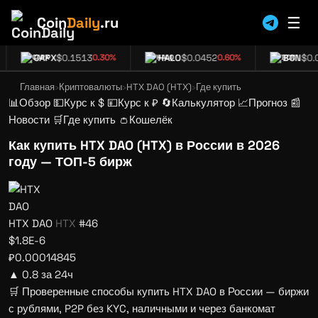
☰
Coin
Daily
.ru
CAPX
$0.1513
HALO
$0.0452
BCN
$0.0
0.30%
0.60%
Главная
›
Криптовалюты
›
HTX DAO (HTX)
›
Где купить
📊
Обзор
💵
Курс к $
💴
Курс к ₽
🔄
Калькулятор
📈
Прогноз
📰
Новости
🛒
Где купить
👛
Кошелёк
Как купить HTX DAO (HTX) в России в 2026
году — ТОП-5 бирж
HTX DAO
HTX
#46
$1.8E-6
₽0.00014845
▲
0.8 за 24ч
🛒 Проверенные способы купить HTX DAO в России — биржи
с рублями, P2P без KYC, наличными и через банкомат