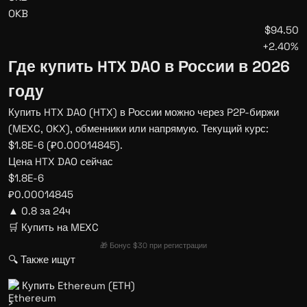
OKB
$94.50
+2.40%
Где купить HTX DAO в России в 2026
году
Купить HTX DAO (HTX) в России можно через P2P-биржи
(MEXC, OKX), обменники или напрямую. Текущий курс:
$1.8E-6 (₽0.00014845).
Цена HTX DAO сейчас
$1.8E-6
₽0.00014845
▲ 0.8 за 24ч
🛒 Купить на MEXC
🎁 Бонус $30 при регистрации
🔍 Также ищут
Купить Ethereum (ETH)
›