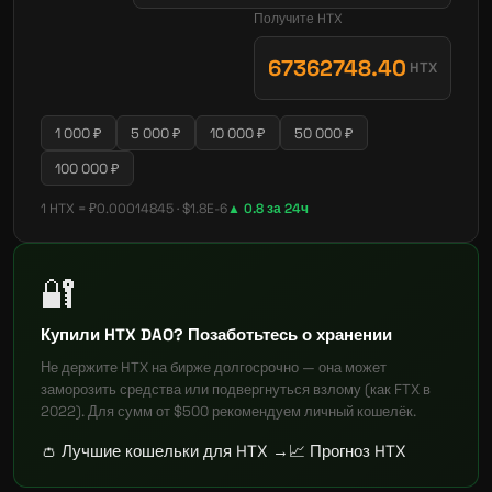
Получите HTX
67362748.40
HTX
1 000 ₽
5 000 ₽
10 000 ₽
50 000 ₽
100 000 ₽
1 HTX = ₽0.00014845 · $1.8E-6
▲ 0.8 за 24ч
🔐
Купили HTX DAO? Позаботьтесь о хранении
Не держите HTX на бирже долгосрочно — она может
заморозить средства или подвергнуться взлому (как FTX в
2022). Для сумм от $500 рекомендуем личный кошелёк.
👛 Лучшие кошельки для HTX →
📈 Прогноз HTX