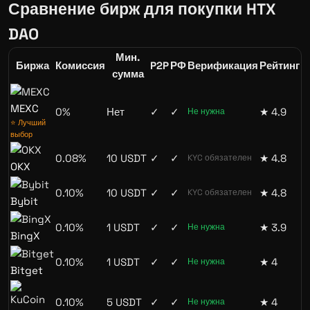
Сравнение бирж для покупки HTX
DAO
Мин.
Биржа
Комиссия
P2P
РФ
Верификация
Рейтинг
сумма
MEXC
0%
Нет
✓
✓
★ 4.9
Не нужна
⭐ Лучший
выбор
0.08%
10 USDT
✓
✓
★ 4.8
KYC обязателен
OKX
0.10%
10 USDT
✓
✓
★ 4.8
KYC обязателен
Bybit
0.10%
1 USDT
✓
✓
★ 3.9
Не нужна
BingX
0.10%
1 USDT
✓
✓
★ 4
Не нужна
Bitget
0.10%
5 USDT
✓
✓
★ 4
Не нужна