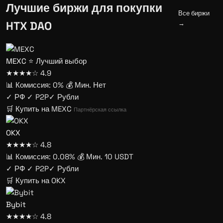
Лучшие биржи для покупки
Все биржи
HTX DAO
→
MEXC
⭐ Лучший выбор
★★★★☆
4.9
📊 Комиссия: 0%
💰 Мин. Нет
✓ РФ
✓ P2P
✓ Рубли
🛒 Купить на MEXC
Партнёрская ссылка
OKX
★★★★☆
4.8
📊 Комиссия: 0.08%
💰 Мин. 10 USDT
✓ РФ
✓ P2P
✓ Рубли
🛒 Купить на OKX
Bybit
★★★★☆
4.8