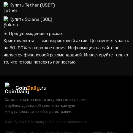
Купить Tether (USDT)
›
Купить Solana (SOL)
›
⚠️ Предупреждение о рисках
Криптовалюты — высокорисковый актив. Цена может упасть
на 50–90% за короткое время. Информация на сайте не
является финансовой рекомендацией. Инвестируйте только
то, что готовы потерять полностью.
Coin
Daily
.ru
Каталог криптовалют с актуальными курсами
в рублях. Данные обновляются каждую
минуту. Бесплатно и без регистрации.
© 2025–2026 CoinDaily.ru Все права защищены.
CoinDaily.ru — это независимый медиа-портал, посвящённый миру