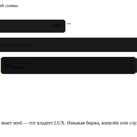
шей суммы.
→
LUX
нить в приложении.
💻
$500 – $5 000
Exodus
 знает seed — тот владеет LUX. Никакая биржа, кошелёк или слу