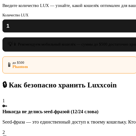
Введите количество LUX — узнайте, какой кошелёк оптимален для ва
Количество LUX
💡
📱 Рекомендуем мобильный кошелёк — суммы до $500 достаточно хра
до $500
📱
Phantom
🔒 Как безопасно хранить Luxxcoin
1
🔑
Никогда не делись seed-фразой (12/24 слова)
Seed-фраза — это единственный доступ к твоему кошельку. Кто
2