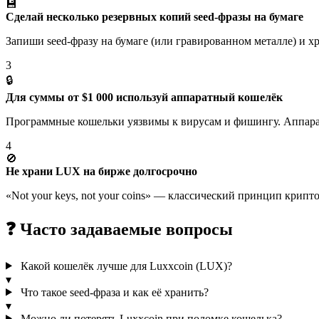
💾
Сделай несколько резервных копий seed-фразы на бумаге
Запиши seed-фразу на бумаге (или гравированном металле) и х
3
🔒
Для суммы от $1 000 используй аппаратный кошелёк
Программные кошельки уязвимы к вирусам и фишингу. Аппаратн
4
🚫
Не храни LUX на бирже долгосрочно
«Not your keys, not your coins» — классический принцип крип
❓ Часто задаваемые вопросы
Какой кошелёк лучше для Luxxcoin (LUX)?
▾
Что такое seed-фраза и как её хранить?
▾
Можно ли потерять Luxxcoin при поломке кошелька?