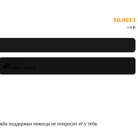
$0.0013
≈ 0 ₽
от $5 000
🔐
Ledger Nano X
жба поддержки никогда не попросит её у тебя.