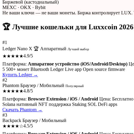
Биржевой (кастодиальный)
MEXC · OKX · Bybit
Не ваши ключи — не ваши монеты. Биржа контролирует LUX. То
🏆 Лучшие кошельки для Luxxcoin 2026
#1
Ledger Nano X 🏆
Аппаратный
Лучший выбор
4.9/5
★★★★★
Платформа:
Аппаратное устройство (iOS/Android/Desktop)
Це
5 500+ монет
Bluetooth
Ledger Live app
Open source firmware
Купить Ledger →
#2
Phantom
Браузер / Мобильный
Популярный
4.8/5
★★★★★
Платформа:
Browser Extension / iOS / Android
Цена:
Бесплатно
Solana нативный
NFT поддержка
Staking SOL
DeFi apps
Скачать Phantom →
#3
Backpack
Браузер / Мобильный
4.5/5
★★★★☆
Платформа:
Browser Extension / iOS / Android
Цена:
Бесплатно