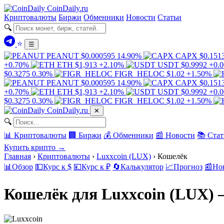
Coin
Daily
.ru
Криптовалюты
Биржи
Обменники
Новости
Статьи
🔍
⭐
☰
PEANUT
$0.000595
14.90%
CAPX
$0.151
+0.70%
ETH
$1,913
+2.10%
USDT
$0.9992
+0.
$0.3275
0.30%
FIGR_HELOC
$1.02
+1.50%
PEANUT
$0.000595
14.90%
CAPX
$0.151
+0.70%
ETH
$1,913
+2.10%
USDT
$0.9992
+0.
$0.3275
0.30%
FIGR_HELOC
$1.02
+1.50%
Coin
Daily
.ru
✕
🔍
📊 Криптовалюты
🏢 Биржи
💰 Обменники
📰 Новости
📚 Стат
Купить крипто →
Главная
›
Криптовалюты
›
Luxxcoin (LUX)
›
Кошелёк
📊
Обзор
💵
Курс к $
💴
Курс к ₽
🔄
Калькулятор
📈
Прогноз
📰
Но
Кошелёк для Luxxcoin (LUX)