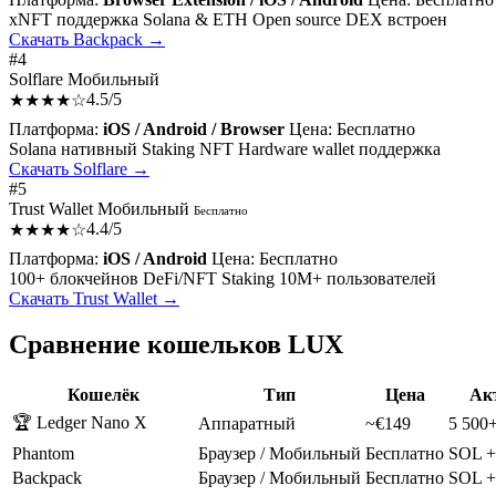
xNFT поддержка
Solana & ETH
Open source
DEX встроен
Скачать Backpack →
#4
Solflare
Мобильный
4.5/5
★★★★☆
Платформа:
iOS / Android / Browser
Цена:
Бесплатно
Solana нативный
Staking
NFT
Hardware wallet поддержка
Скачать Solflare →
#5
Trust Wallet
Мобильный
Бесплатно
4.4/5
★★★★☆
Платформа:
iOS / Android
Цена:
Бесплатно
100+ блокчейнов
DeFi/NFT
Staking
10M+ пользователей
Скачать Trust Wallet →
Сравнение кошельков LUX
Кошелёк
Тип
Цена
Ак
🏆 Ledger Nano X
Аппаратный
~€149
5 500
Phantom
Браузер / Мобильный
Бесплатно
SOL +
Backpack
Браузер / Мобильный
Бесплатно
SOL 