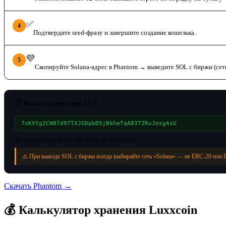
Завершите настройку
✅
4
Подтвердите seed-фразу и завершите создание кошелька.
Получите SOL
💜
5
Скопируйте Solana-адрес в Phantom → выведите SOL с биржи (сеть
📋 Как выглядит адрес LUX
7xKXtg2CW87d97TXJSDpbD5jBkheTqA83TZRuJosgAsU
44 символа, base58 (буквы и цифры, нет 0/O/I/l)
⚠️ При выводе SOL с биржи всегда выбирайте сеть «Solana» — не ERC-20 или 
Скачать Phantom →
💰 Калькулятор хранения Luxxcoin