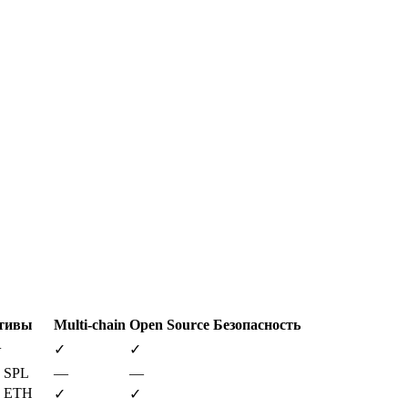
тивы
Multi-chain
Open Source
Безопасность
+
✓
✓
 SPL
—
—
+ ETH
✓
✓