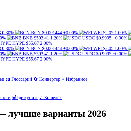
3
0.30%
BCN
$0.001444
+0.00%
WFI
$2.05
1.00%
00%
BNB
$593.41
1.20%
USDC
$0.9995
+0.00%
HYPE
$55.67
2.00%
3
0.30%
BCN
$0.001444
+0.00%
WFI
$2.05
1.00%
00%
BNB
$593.41
1.20%
USDC
$0.9995
+0.00%
HYPE
$55.67
2.00%
ьи
📖 Глоссарий
🔄 Конвертер
⭐ Избранное
вости
🛒
Где купить
👛
Кошелёк
 — лучшие варианты 2026