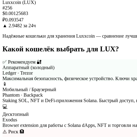
Luxxcoin (LUX)
#256
$0.00125683
₽0.093547
▲ 2.9482 за 24ч
Надёжные кошельки для хранения Luxxcoin — сравнение лучш
Какой кошелёк выбрать для LUX?
✅ Рекомендуем
🔐
Аппаратный (холодный)
Ledger · Trezor
Максимальная безопасность, физическое устройство. Ключи хр
📱
Мобильный / Браузерный
Phantom · Backpack
Staking SOL, NFT и DeFi-приложения Solana. Быстрый доступ,
💻
Десктопный
Exodus
Browser extension для работы с Solana dApps, NFT и торговли н
⚠️ Риск
🏦