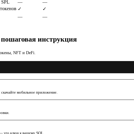
 SPL
—
—
токенов
✓
✓
—
—
— пошаговая инструкция
окены, NFT и DeFi.
и скачайте мобильное приложение.
ровки.
 — это ключ к вашему SOL.