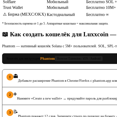
Solflare
Мобильный
Бесплатно
SOL +
Trust Wallet
Мобильный
Бесплатно
10M+ 
⚠️ Биржа (MEXC/OKX)
Кастодиальный
Бесплатно
∞
* Безопасность оценена от 1 до 5. Аппаратные кошельки = максимальная защита.
📖 Как создать кошелёк для Luxxcoin 
Phantom — нативный кошелёк Solana с 5M+ пользователей. SOL, SPL-т
Phantom
Кошелёк для инструкции:
Browser Extension / iOS / Android
Установите Phantom
👻
1
Добавьте расширение Phantom в Chrome/Firefox с phantom.app ил
Создайте кошелёк
➕
2
Нажмите «Create a new wallet» → придумайте пароль для разблоки
Сохраните seed-фразу
📝
3
Phantom покажет 12 слов. Запишите строго по порядку на бумагу