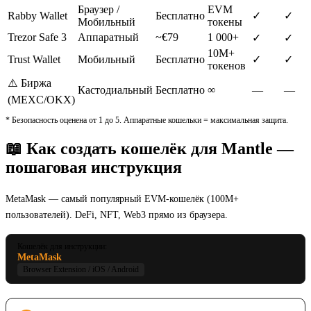
Браузер /
EVM
Rabby Wallet
Бесплатно
✓
✓
Мобильный
токены
Trezor Safe 3
Аппаратный
~€79
1 000+
✓
✓
10M+
Trust Wallet
Мобильный
Бесплатно
✓
✓
токенов
⚠️ Биржа
Кастодиальный
Бесплатно
∞
—
—
(MEXC/OKX)
* Безопасность оценена от 1 до 5. Аппаратные кошельки = максимальная защита.
📖 Как создать кошелёк для Mantle —
пошаговая инструкция
MetaMask — самый популярный EVM-кошелёк (100M+
пользователей). DeFi, NFT, Web3 прямо из браузера.
Кошелёк для инструкции:
MetaMask
Browser Extension / iOS / Android