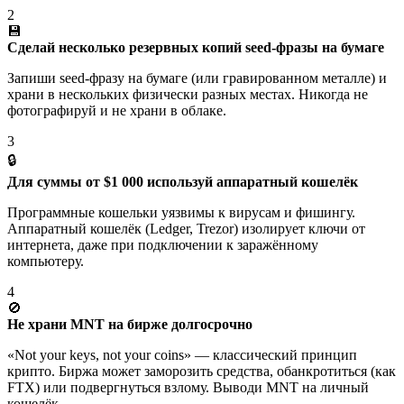
2
💾
Сделай несколько резервных копий seed-фразы на бумаге
Запиши seed-фразу на бумаге (или гравированном металле) и
храни в нескольких физически разных местах. Никогда не
фотографируй и не храни в облаке.
3
🔒
Для суммы от $1 000 используй аппаратный кошелёк
Программные кошельки уязвимы к вирусам и фишингу.
Аппаратный кошелёк (Ledger, Trezor) изолирует ключи от
интернета, даже при подключении к заражённому
компьютеру.
4
🚫
Не храни MNT на бирже долгосрочно
«Not your keys, not your coins» — классический принцип
крипто. Биржа может заморозить средства, обанкротиться (как
FTX) или подвергнуться взлому. Выводи MNT на личный
кошелёк.