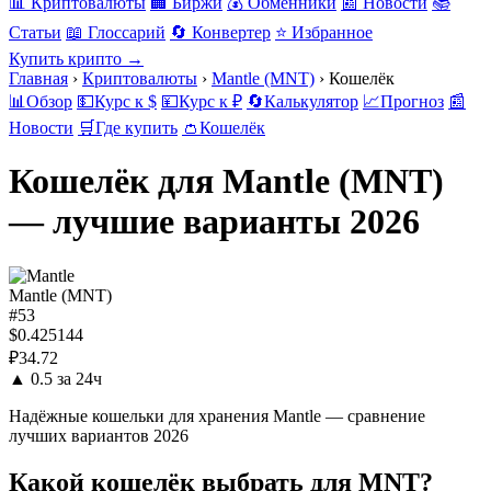
📊 Криптовалюты
🏢 Биржи
💰 Обменники
📰 Новости
📚
Статьи
📖 Глоссарий
🔄 Конвертер
⭐ Избранное
Купить крипто →
Главная
›
Криптовалюты
›
Mantle (MNT)
›
Кошелёк
📊
Обзор
💵
Курс к $
💴
Курс к ₽
🔄
Калькулятор
📈
Прогноз
📰
Новости
🛒
Где купить
👛
Кошелёк
Кошелёк для Mantle (MNT)
— лучшие варианты 2026
Mantle (MNT)
#53
$0.425144
₽34.72
▲ 0.5 за 24ч
Надёжные кошельки для хранения Mantle — сравнение
лучших вариантов 2026
Какой кошелёк выбрать для MNT?