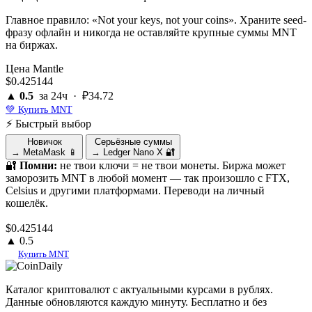
Главное правило: «Not your keys, not your coins». Храните seed-
фразу офлайн и никогда не оставляйте крупные суммы MNT
на биржах.
Цена Mantle
$0.425144
▲ 0.5
за 24ч · ₽34.72
💚 Купить MNT
⚡ Быстрый выбор
Новичок
Серьёзные суммы
→ MetaMask
📱
→ Ledger Nano X
🔐
🔐
Помни:
не твои ключи = не твои монеты. Биржа может
заморозить MNT в любой момент — так произошло с FTX,
Celsius и другими платформами. Переводи на личный
кошелёк.
$0.425144
▲ 0.5
Купить MNT
Coin
Daily
.ru
Каталог криптовалют с актуальными курсами в рублях.
Данные обновляются каждую минуту. Бесплатно и без