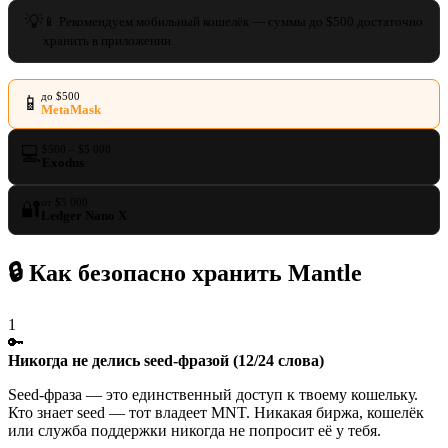
💡
📱 Рекомендуем мобильный кошелёк — суммы до $500 достаточно
хранить в приложении.
до $500
📱
MetaMask
💻
$500 – $5 000
Exodus
от $5 000
🔐
Ledger Nano X
🔒 Как безопасно хранить Mantle
1
🔑
Никогда не делись seed-фразой (12/24 слова)
Seed-фраза — это единственный доступ к твоему кошельку.
Кто знает seed — тот владеет MNT. Никакая биржа, кошелёк
или служба поддержки никогда не попросит её у тебя.