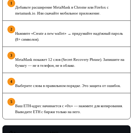
Установите MetaMask
1
Добавьте расширение MetaMask в Chrome или Firefox с
metamask.io. Или скачайте мобильное приложение.
Создайте кошелёк
2
Нажмите «Create a new wallet» → придумайте надёжный пароль
(8+ символов).
Сохраните seed-фразу
3
MetaMask покажет 12 слов (Secret Recovery Phrase). Запишите на
бумагу — не в телефон, не в облако.
Подтвердите фразу
4
Выберите слова в правильном порядке. Это защита от ошибок.
Скопируйте адрес
5
Ваш ETH-адрес начинается с «0x» — нажмите для копирования.
Выводите ETH с биржи только на него.