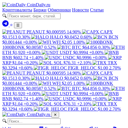
Coin
Daily
.ru
Криптовалюты
Биржи
Обменники
Новости
Статьи
🔍
⭐
☰
PEANUT
$0.000595
14.90%
CAPX
$0.1513
0.30%
HALO
$0.0452
0.60%
BCN
$0.001444
+0.00%
WFI
$2.05
1.00%
1000BONK
$0.00587
0.52%
BTC
$64,856
0.30%
ETH
$1,920
+0.00%
USDT
$0.9994
+0.00%
BNB
$602.74
+1.40%
USDC
$0.9996
+0.00%
XRP
$1.04
+0.20%
SOL
$76.31
+2.10%
TRX
$0.3294
+0.60%
FIGR_HELOC
$1.00
2.70%
PEANUT
$0.000595
14.90%
CAPX
$0.1513
0.30%
HALO
$0.0452
0.60%
BCN
$0.001444
+0.00%
WFI
$2.05
1.00%
1000BONK
$0.00587
0.52%
BTC
$64,856
0.30%
ETH
$1,920
+0.00%
USDT
$0.9994
+0.00%
BNB
$602.74
+1.40%
USDC
$0.9996
+0.00%
XRP
$1.04
+0.20%
SOL
$76.31
+2.10%
TRX
$0.3294
+0.60%
FIGR_HELOC
$1.00
2.70%
Coin
Daily
.ru
✕
🔍