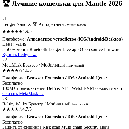
🏆 Лучшие кошельки для Mantle 2026
#1
Ledger Nano X 🏆
Аппаратный
Лучший выбор
4.9/5
★★★★★
Платформа:
Аппаратное устройство (iOS/Android/Desktop)
Цена:
~€149
5 500+ монет
Bluetooth
Ledger Live app
Open source firmware
Купить Ledger →
#2
MetaMask
Браузер / Мобильный
Популярный
4.6/5
★★★★☆
Платформа:
Browser Extension / iOS / Android
Цена:
Бесплатно
100M+ пользователей
DeFi & NFT
Web3
EVM-совместимый
Скачать MetaMask →
#3
Rabby Wallet
Браузер / Мобильный
Безопасный
4.7/5
★★★★☆
Платформа:
Browser Extension / iOS / Android
Цена:
Бесплатно
Защита от фишинга
Risk scan
Multi-chain
Security alerts