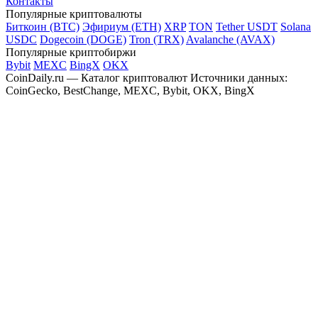
Контакты
Популярные криптовалюты
Биткоин (BTC)
Эфириум (ETH)
XRP
TON
Tether USDT
Solana
USDC
Dogecoin (DOGE)
Tron (TRX)
Avalanche (AVAX)
Популярные криптобиржи
Bybit
MEXC
BingX
OKX
CoinDaily.ru — Каталог криптовалют
Источники данных:
CoinGecko, BestChange, MEXC, Bybit, OKX, BingX