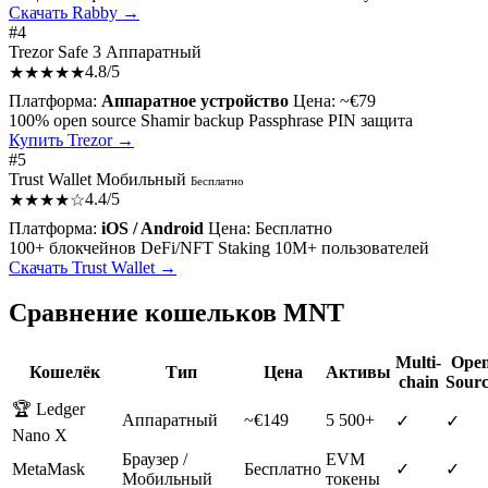
Скачать Rabby →
#4
Trezor Safe 3
Аппаратный
4.8/5
★★★★★
Платформа:
Аппаратное устройство
Цена:
~€79
100% open source
Shamir backup
Passphrase
PIN защита
Купить Trezor →
#5
Trust Wallet
Мобильный
Бесплатно
4.4/5
★★★★☆
Платформа:
iOS / Android
Цена:
Бесплатно
100+ блокчейнов
DeFi/NFT
Staking
10M+ пользователей
Скачать Trust Wallet →
Сравнение кошельков MNT
Multi-
Ope
Кошелёк
Тип
Цена
Активы
chain
Sour
🏆 Ledger
Аппаратный
~€149
5 500+
✓
✓
Nano X
Браузер /
EVM
MetaMask
Бесплатно
✓
✓
Мобильный
токены