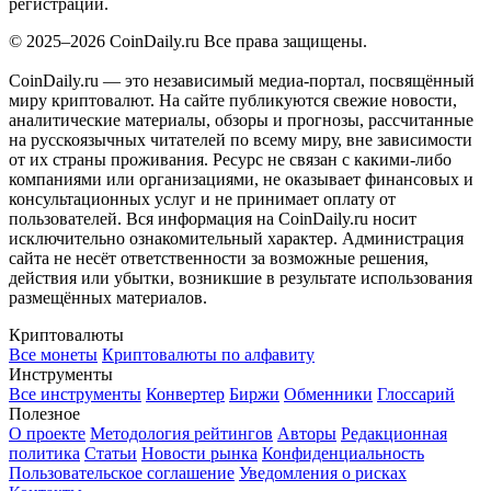
регистрации.
© 2025–2026 CoinDaily.ru Все права защищены.
CoinDaily.ru — это независимый медиа-портал, посвящённый
миру криптовалют. На сайте публикуются свежие новости,
аналитические материалы, обзоры и прогнозы, рассчитанные
на русскоязычных читателей по всему миру, вне зависимости
от их страны проживания. Ресурс не связан с какими-либо
компаниями или организациями, не оказывает финансовых и
консультационных услуг и не принимает оплату от
пользователей. Вся информация на CoinDaily.ru носит
исключительно ознакомительный характер. Администрация
сайта не несёт ответственности за возможные решения,
действия или убытки, возникшие в результате использования
размещённых материалов.
Криптовалюты
Все монеты
Криптовалюты по алфавиту
Инструменты
Все инструменты
Конвертер
Биржи
Обменники
Глоссарий
Полезное
О проекте
Методология рейтингов
Авторы
Редакционная
политика
Статьи
Новости рынка
Конфиденциальность
Пользовательское соглашение
Уведомления о рисках