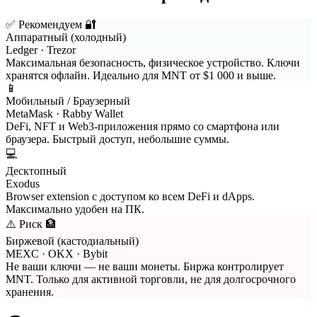
✅ Рекомендуем
🔐
Аппаратный (холодный)
Ledger · Trezor
Максимальная безопасность, физическое устройство. Ключи
хранятся офлайн. Идеально для MNT от $1 000 и выше.
📱
Мобильный / Браузерный
MetaMask · Rabby Wallet
DeFi, NFT и Web3-приложения прямо со смартфона или
браузера. Быстрый доступ, небольшие суммы.
💻
Десктопный
Exodus
Browser extension с доступом ко всем DeFi и dApps.
Максимально удобен на ПК.
⚠️ Риск
🏦
Биржевой (кастодиальный)
MEXC · OKX · Bybit
Не ваши ключи — не ваши монеты. Биржа контролирует
MNT. Только для активной торговли, не для долгосрочного
хранения.