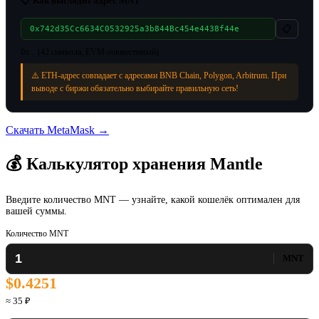
📋 Как выглядит адрес MNT
📋
0x742d35Cc6634C0532925a3b844Bc454e4438f44e
0x... (42 символа, EVM-совместимый)
⚠️ ETH-адрес совпадает с адресами BNB Chain, Polygon, Arbitrum. При
выводе с биржи обязательно выбирайте правильную сеть!
Скачать MetaMask →
💰 Калькулятор хранения Mantle
Введите количество MNT — узнайте, какой кошелёк оптимален для
вашей суммы.
Количество MNT
MNT
$0.4251
≈ 35 ₽