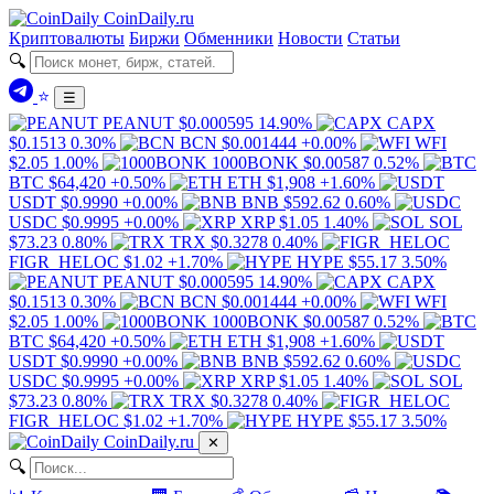
Coin
Daily
.ru
Криптовалюты
Биржи
Обменники
Новости
Статьи
🔍
⭐
☰
PEANUT
$0.000595
14.90%
CAPX
$0.1513
0.30%
BCN
$0.001444
+0.00%
WFI
$2.05
1.00%
1000BONK
$0.00587
0.52%
BTC
$64,420
+0.50%
ETH
$1,908
+1.60%
USDT
$0.9990
+0.00%
BNB
$592.62
0.60%
USDC
$0.9995
+0.00%
XRP
$1.05
1.40%
SOL
$73.23
0.80%
TRX
$0.3278
0.40%
FIGR_HELOC
$1.02
+1.70%
HYPE
$55.17
3.50%
PEANUT
$0.000595
14.90%
CAPX
$0.1513
0.30%
BCN
$0.001444
+0.00%
WFI
$2.05
1.00%
1000BONK
$0.00587
0.52%
BTC
$64,420
+0.50%
ETH
$1,908
+1.60%
USDT
$0.9990
+0.00%
BNB
$592.62
0.60%
USDC
$0.9995
+0.00%
XRP
$1.05
1.40%
SOL
$73.23
0.80%
TRX
$0.3278
0.40%
FIGR_HELOC
$1.02
+1.70%
HYPE
$55.17
3.50%
Coin
Daily
.ru
✕
🔍