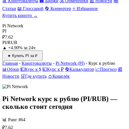
📊 Криптовалюты
🏢 Биржи
💰 Обменники
📰 Новости
📚
Статьи
📖 Глоссарий
🔄 Конвертер
⭐ Избранное
Купить крипто →
Pi Network
PI
₽7.62
PI/RUB
▲ +4.90% за 24ч
★ Купить PI за ₽
Главная
›
Криптовалюты
›
Pi Network (PI)
›
Курс к рублю
📊
Обзор
💵
Курс к $
💴
Курс к ₽
🔄
Калькулятор
📈
Прогноз
📰
Новости
🛒
Где купить
👛
Кошелёк
Pi Network курс к рублю
(PI/RUB) —
сколько стоит сегодня
📊 Ранг #64
₽7.62