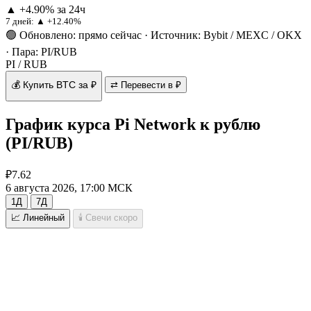
▲ +4.90% за 24ч
7 дней:
▲ +12.40%
🟢 Обновлено: прямо сейчас
·
Источник: Bybit / MEXC / OKX
·
Пара: PI/RUB
PI / RUB
💰 Купить BTC за ₽
⇄ Перевести в ₽
График курса Pi Network к рублю
(PI/RUB)
₽7.62
6 августа 2026, 17:00 МСК
1Д
7Д
📈 Линейный
🕯 Свечи
скоро