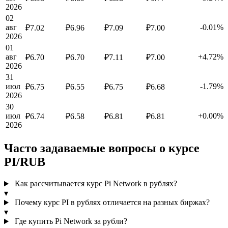
2026
02
авг
-0.01%
₽7.02
₽6.96
₽7.09
₽7.00
2026
01
авг
+4.72%
₽6.70
₽6.70
₽7.11
₽7.00
2026
31
июл
-1.79%
₽6.75
₽6.55
₽6.75
₽6.68
2026
30
июл
+0.00%
₽6.74
₽6.58
₽6.81
₽6.81
2026
Часто задаваемые вопросы о курсе
PI/RUB
Как рассчитывается курс Pi Network в рублях?
▾
Почему курс PI в рублях отличается на разных биржах?
▾
Где купить Pi Network за рубли?