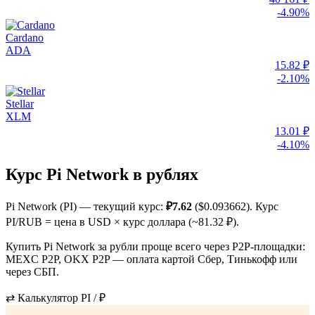
-4.90%
Cardano
ADA
15.82 ₽
-2.10%
Stellar
XLM
13.01 ₽
-4.10%
Курс Pi Network в рублях
Pi Network (PI) — текущий курс:
₽7.62
($0.093662). Курс
PI/RUB = цена в USD × курс доллара (~81.32 ₽).
Купить Pi Network за рубли проще всего через P2P-площадки:
MEXC P2P, OKX P2P — оплата картой Сбер, Тинькофф или
через СБП.
⇄ Калькулятор PI / ₽