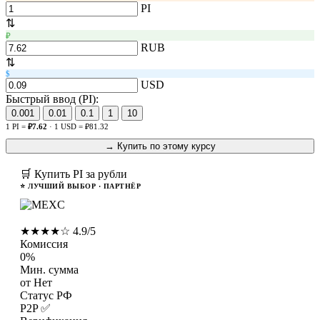
PI
⇅
₽
RUB
⇅
$
USD
Быстрый ввод (PI):
0.001
0.01
0.1
1
10
1 PI =
₽7.62
· 1 USD = ₽81.32
→ Купить по этому курсу
🛒 Купить PI за рубли
⭐ ЛУЧШИЙ ВЫБОР · ПАРТНЁР
MEXC
★★★★☆ 4.9/5
Комиссия
0%
Мин. сумма
от Нет
Статус РФ
P2P ✅