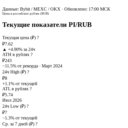
Данные: Bybit / MEXC / OKX · Обновлено: 17:00 МСК
Цены в российских рублях (RUB)
Текущие показатели PI/RUB
Текущая цена (₽)
?
₽7.62
▲ +4.90% за 24ч
ATH в рублях
?
₽243
−11.5% от рекорда · Март 2024
24ч High (₽)
?
₽8
+1.1% от текущей
ATL в рублях
?
₽5.74
Июл 2026
24ч Low (₽)
?
₽7
−1.3% от текущей
Ср. за 7 дней (₽)
?