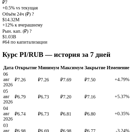
₽7
+0.5% vs текущая
Объём 24ч (₽)
?
$14.32M
+12% к вчерашнему
Рын. кап. (₽)
?
$1.03B
#64 по капитализации
Курс PI/RUB — история за 7 дней
Дата
Открытие
Минимум
Максимум
Закрытие
Изменение
06
авг
+4.79%
₽7.26
₽7.26
₽7.69
₽7.50
2026
05
авг
+5.37%
₽6.79
₽6.73
₽7.20
₽7.16
2026
04
авг
+0.35%
₽6.74
₽6.73
₽6.81
₽6.80
2026
03
авг
-3.24%
₽6.98
₽6.69
₽6.98
₽6.77