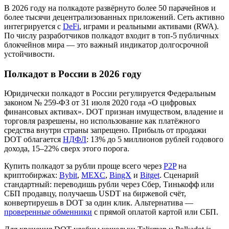
В 2026 году на полкадоте развёрнуто более 50 парачейнов и
более тысячи децентрализованных приложений. Сеть активно
интегрируется с
DeFi
, играми и реальными активами (RWA).
По числу разработчиков полкадот входит в топ-5 публичных
блокчейнов мира — это важный индикатор долгосрочной
устойчивости.
Полкадот в России в 2026 году
Юридически полкадот в России регулируется Федеральным
законом № 259-ФЗ от 31 июля 2020 года «О цифровых
финансовых активах». DOT признан имуществом, владение и
торговля разрешены, но использование как платёжного
средства внутри страны запрещено. Прибыль от продажи
DOT облагается
НДФЛ
: 13% до 5 миллионов рублей годового
дохода, 15–22% сверх этого порога.
Купить полкадот за рубли проще всего через
P2P
на
криптобиржах:
Bybit
,
MEXC
,
BingX
и
Bitget
. Сценарий
стандартный: переводишь рубли через Сбер, Тинькофф или
СБП продавцу, получаешь USDT на биржевой счёт,
конвертируешь в DOT за один клик. Альтернатива —
проверенные обменники
с прямой оплатой картой или СБП.