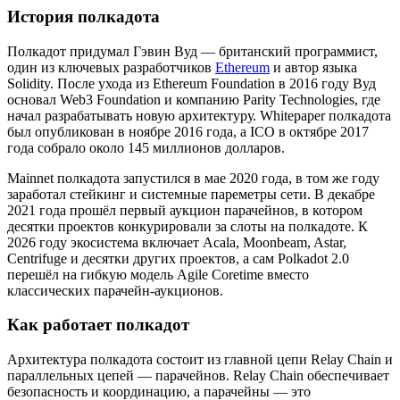
История полкадота
Полкадот придумал Гэвин Вуд — британский программист,
один из ключевых разработчиков
Ethereum
и автор языка
Solidity. После ухода из Ethereum Foundation в 2016 году Вуд
основал Web3 Foundation и компанию Parity Technologies, где
начал разрабатывать новую архитектуру. Whitepaper полкадота
был опубликован в ноябре 2016 года, а ICO в октябре 2017
года собрало около 145 миллионов долларов.
Mainnet полкадота запустился в мае 2020 года, в том же году
заработал стейкинг и системные пареметры сети. В декабре
2021 года прошёл первый аукцион парачейнов, в котором
десятки проектов конкурировали за слоты на полкадоте. К
2026 году экосистема включает Acala, Moonbeam, Astar,
Centrifuge и десятки других проектов, а сам Polkadot 2.0
перешёл на гибкую модель Agile Coretime вместо
классических парачейн-аукционов.
Как работает полкадот
Архитектура полкадота состоит из главной цепи Relay Chain и
параллельных цепей — парачейнов. Relay Chain обеспечивает
безопасность и координацию, а парачейны — это