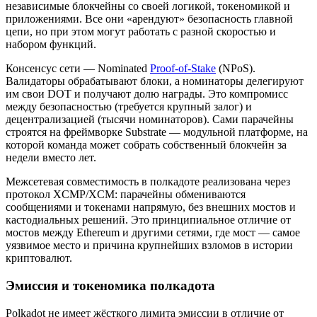
независимые блокчейны со своей логикой, токеномикой и
приложениями. Все они «арендуют» безопасность главной
цепи, но при этом могут работать с разной скоростью и
набором функций.
Консенсус сети — Nominated
Proof-of-Stake
(NPoS).
Валидаторы обрабатывают блоки, а номинаторы делегируют
им свои DOT и получают долю награды. Это компромисс
между безопасностью (требуется крупный залог) и
децентрализацией (тысячи номинаторов). Сами парачейны
строятся на фреймворке Substrate — модульной платформе, на
которой команда может собрать собственный блокчейн за
недели вместо лет.
Межсетевая совместимость в полкадоте реализована через
протокол XCMP/XCM: парачейны обмениваются
сообщениями и токенами напрямую, без внешних мостов и
кастодиальных решений. Это принципиальное отличие от
мостов между Ethereum и другими сетями, где мост — самое
уязвимое место и причина крупнейших взломов в истории
криптовалют.
Эмиссия и токеномика полкадота
Polkadot не имеет жёсткого лимита эмиссии в отличие от