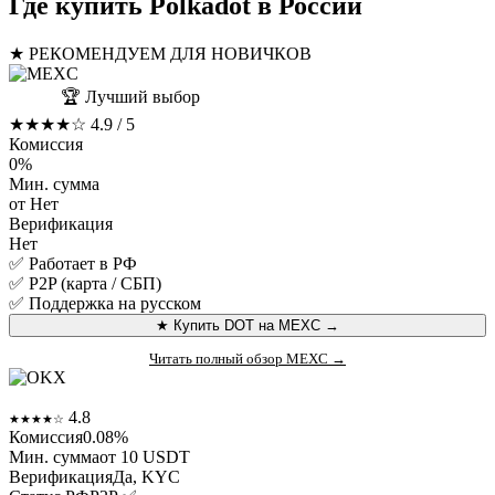
Где купить Polkadot в России
★ РЕКОМЕНДУЕМ ДЛЯ НОВИЧКОВ
🏆 Лучший выбор
MEXC
★★★★☆
4.9 / 5
Комиссия
0%
Мин. сумма
от Нет
Верификация
Нет
✅ Работает в РФ
✅ P2P (карта / СБП)
✅ Поддержка на русском
★ Купить DOT на MEXC →
Читать полный обзор MEXC →
OKX
4.8
★★★★☆
Комиссия
0.08%
Мин. сумма
от 10 USDT
Верификация
Да, KYC