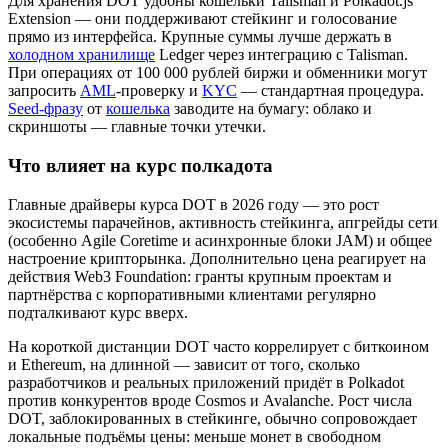
Для хранения DOT удобны кошельки Talisman и Polkadot.js
Extension — они поддерживают стейкинг и голосование
прямо из интерфейса. Крупные суммы лучше держать в
холодном хранилище
Ledger через интеграцию с Talisman.
При операциях от 100 000 рублей биржи и обменники могут
запросить
AML
-проверку и
KYC
— стандартная процедура.
Seed-фразу
от
кошелька
заводите на бумагу: облако и
скриншоты — главные точки утечки.
Что влияет на курс полкадота
Главные драйверы курса DOT в 2026 году — это рост
экосистемы парачейнов, активность стейкинга, апгрейды сети
(особенно Agile Coretime и асинхронные блоки JAM) и общее
настроение крипторынка. Дополнительно цена реагирует на
действия Web3 Foundation: гранты крупным проектам и
партнёрства с корпоративными клиентами регулярно
подталкивают курс вверх.
На короткой дистанции DOT часто коррелирует с биткоином
и Ethereum, на длинной — зависит от того, сколько
разработчиков и реальных приложений придёт в Polkadot
против конкурентов вроде Cosmos и Avalanche. Рост числа
DOT, заблокированных в стейкинге, обычно сопровождает
локальные подъёмы цены: меньше монет в свободном