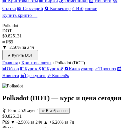
📊 Криптовалюты
🏢 Биржи
💰 Обменники
📰 Новости
📚
Статьи
📖 Глоссарий
🔄 Конвертер
⭐ Избранное
Купить крипто →
Polkadot
DOT
$0.825131
≈ ₽69
▼ -2.50% за 24ч
★ Купить DOT
Главная
›
Криптовалюты
›
Polkadot (DOT)
📊
Обзор
💵
Курс к $
💴
Курс к ₽
🔄
Калькулятор
📈
Прогноз
📰
Новости
🛒
Где купить
👛
Кошелёк
Polkadot
(DOT) — курс и цена сегодня
🥇 Ранг #52
Layer 1
☆ В избранное
$0.825131
₽69
▼ -2.50% за 24ч
▲ +6.20% за 7д