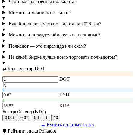
Что такое парачейны полкадота?
▾
Можно ли майнить полкадот?
▾
Какой прогноз курса полкадота на 2026 год?
▾
Можно ли полкадот обменять на наличные?
▾
Полкадот — это пирамида или скам?
▾
На какой бирже лучше всего торговать полкадотом?
▾
⇄ Калькулятор DOT
DOT
⇅
$
USD
₽
RUB
Быстрый ввод (BTC):
0.001
0.01
0.1
1
10
→ Купить по этому курсу
🛡 Рейтинг риска Polkadot