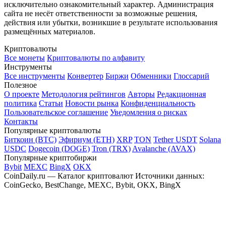
исключительно ознакомительный характер. Администрация
сайта не несёт ответственности за возможные решения,
действия или убытки, возникшие в результате использования
размещённых материалов.
Криптовалюты
Все монеты
Криптовалюты по алфавиту
Инструменты
Все инструменты
Конвертер
Биржи
Обменники
Глоссарий
Полезное
О проекте
Методология рейтингов
Авторы
Редакционная
политика
Статьи
Новости рынка
Конфиденциальность
Пользовательское соглашение
Уведомления о рисках
Контакты
Популярные криптовалюты
Биткоин (BTC)
Эфириум (ETH)
XRP
TON
Tether USDT
Solana
USDC
Dogecoin (DOGE)
Tron (TRX)
Avalanche (AVAX)
Популярные криптобиржи
Bybit
MEXC
BingX
OKX
CoinDaily.ru — Каталог криптовалют
Источники данных:
CoinGecko, BestChange, MEXC, Bybit, OKX, BingX