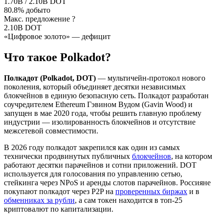
1.70B / 2.10B DOT
80.8% добыто
Макс. предложение
?
2.10B DOT
«Цифровое золото» — дефицит
Что такое Polkadot?
Полкадот (Polkadot, DOT)
— мультичейн-протокол нового
поколения, который объединяет десятки независимых
блокчейнов в единую безопасную сеть. Полкадот разработан
соучредителем Ethereum Гэвином Вудом (Gavin Wood) и
запущен в мае 2020 года, чтобы решить главную проблему
индустрии — изолированность блокчейнов и отсутствие
межсетевой совместимости.
В 2026 году полкадот закрепился как один из самых
технически продвинутых публичных
блокчейнов
, на котором
работают десятки парачейнов и сотни приложений. DOT
используется для голосования по управлению сетью,
стейкинга через NPoS и аренды слотов парачейнов. Россияне
покупают полкадот через P2P на
проверенных биржах
и в
обменниках за рубли
, а сам токен находится в топ-25
криптовалют по капитализации.