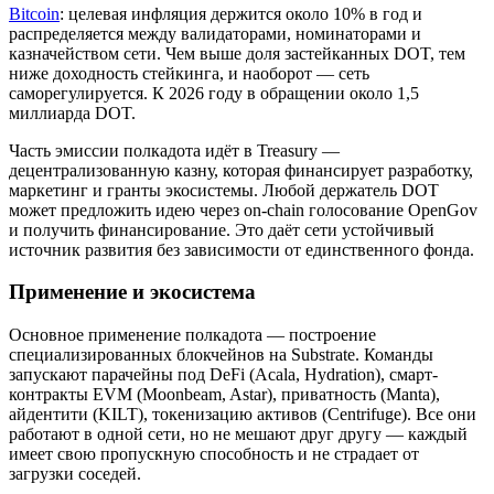
Bitcoin
: целевая инфляция держится около 10% в год и
распределяется между валидаторами, номинаторами и
казначейством сети. Чем выше доля застейканных DOT, тем
ниже доходность стейкинга, и наоборот — сеть
саморегулируется. К 2026 году в обращении около 1,5
миллиарда DOT.
Часть эмиссии полкадота идёт в Treasury —
децентрализованную казну, которая финансирует разработку,
маркетинг и гранты экосистемы. Любой держатель DOT
может предложить идею через on-chain голосование OpenGov
и получить финансирование. Это даёт сети устойчивый
источник развития без зависимости от единственного фонда.
Применение и экосистема
Основное применение полкадота — построение
специализированных блокчейнов на Substrate. Команды
запускают парачейны под DeFi (Acala, Hydration), смарт-
контракты EVM (Moonbeam, Astar), приватность (Manta),
айдентити (KILT), токенизацию активов (Centrifuge). Все они
работают в одной сети, но не мешают друг другу — каждый
имеет свою пропускную способность и не страдает от
загрузки соседей.