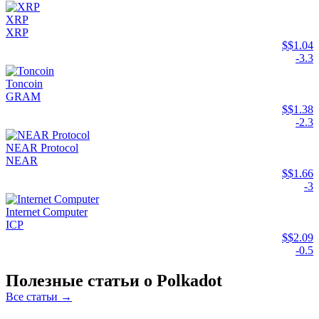
XRP
XRP
$$1.04
-3.3
Toncoin
GRAM
$$1.38
-2.3
NEAR Protocol
NEAR
$$1.66
-3
Internet Computer
ICP
$$2.09
-0.5
Полезные статьи о Polkadot
Все статьи →