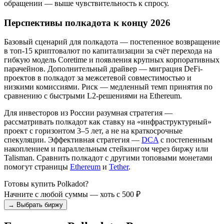
обращении — выше чувствительность к спросу.
Перспективы полкадота к концу 2026
Базовый сценарий для полкадота — постепенное возвращение
в топ-15 криптовалют по капитализации за счёт перехода на
гибкую модель Coretime и появления крупных корпоративных
парачейнов. Дополнительный драйвер — миграция DeFi-
проектов в полкадот за межсетевой совместимостью и
низкими комиссиями. Риск — медленный темп принятия по
сравнению с быстрыми L2-решениями на Ethereum.
Для инвесторов из России разумная стратегия —
рассматривать полкадот как ставку на «инфраструктурный»
проект с горизонтом 3–5 лет, а не на краткосрочные
спекуляции. Эффективная стратегия —
DCA
с постепенным
накоплением и параллельным стейкингом через биржу или
Talisman. Сравнить полкадот с другими топовыми монетами
помогут страницы
Ethereum
и
Tether
.
Готовы купить Polkadot?
Начните с любой суммы — хоть с 500 ₽
→ Выбрать биржу