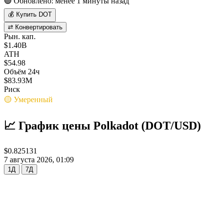
🟢 Обновлено: менее 1 минуты назад
💰 Купить DOT
⇄ Конвертировать
Рын. кап.
$1.40B
ATH
$54.98
Объём 24ч
$83.93M
Риск
🟡 Умеренный
📈 График цены Polkadot (DOT/USD)
$0.825131
7 августа 2026, 01:09
1Д
7Д