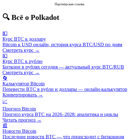
Партнёрская ссылка
🔍 Всё о Polkadot
💵
Курс BTC к доллару
Bitcoin к USD онлайн, история курса BTC/USD по дням
Смотреть курс →
💴
Курс BTC к рублю
Биткоин в рублях сегодня — актуальный курс BTC/RUB
Смотреть курс →
🔄
Калькулятор Bitcoin
Перевести BTC в рубли и доллары — онлайн-калькулятор
Конвертировать →
📈
Прогноз Bitcoin
Прогноз курса BTC на 2026–2028: аналитика и циклы
Читать прогноз →
📰
Новости Bitcoin
Последние новости BTC — что происходит с биткоином