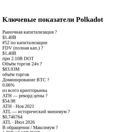
Ключевые показатели Polkadot
Рыночная капитализация
?
$1.40B
#52 по капитализации
FDV (полная кап.)
?
$1.40B
при 2.10B DOT
Объём торгов 24ч
?
$83.93M
объём торгов
Доминирование BTC
?
0.06%
из всего крипторынка
ATH — рекорд цены
?
$54.98
ATH · Ноя 2021
ATL — исторический минимум
?
$0.746764
ATL · Июл 2026
В обращении / Максимум
?