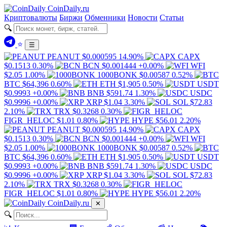
Coin
Daily
.ru
Криптовалюты
Биржи
Обменники
Новости
Статьи
🔍
⭐
☰
PEANUT
$0.000595
14.90%
CAPX
$0.1513
0.30%
BCN
$0.001444
+0.00%
WFI
$2.05
1.00%
1000BONK
$0.00587
0.52%
BTC
$64,396
0.60%
ETH
$1,905
0.50%
USDT
$0.9993
+0.00%
BNB
$591.74
1.30%
USDC
$0.9996
+0.00%
XRP
$1.04
3.30%
SOL
$72.83
2.10%
TRX
$0.3268
0.30%
FIGR_HELOC
$1.01
0.80%
HYPE
$56.01
2.20%
PEANUT
$0.000595
14.90%
CAPX
$0.1513
0.30%
BCN
$0.001444
+0.00%
WFI
$2.05
1.00%
1000BONK
$0.00587
0.52%
BTC
$64,396
0.60%
ETH
$1,905
0.50%
USDT
$0.9993
+0.00%
BNB
$591.74
1.30%
USDC
$0.9996
+0.00%
XRP
$1.04
3.30%
SOL
$72.83
2.10%
TRX
$0.3268
0.30%
FIGR_HELOC
$1.01
0.80%
HYPE
$56.01
2.20%
Coin
Daily
.ru
✕
🔍