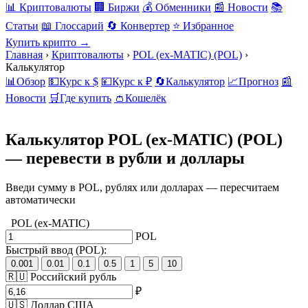
📊 Криптовалюты
🏢 Биржи
💰 Обменники
📰 Новости
📚
Статьи
📖 Глоссарий
🔄 Конвертер
⭐ Избранное
Купить крипто →
Главная
›
Криптовалюты
›
POL (ex-MATIC) (POL)
›
Калькулятор
📊
Обзор
💵
Курс к $
💴
Курс к ₽
🔄
Калькулятор
📈
Прогноз
📰
Новости
🛒
Где купить
👛
Кошелёк
Калькулятор POL (ex-MATIC)
(POL)
— перевести в рубли и доллары
Введи сумму в POL, рублях или долларах — пересчитаем
автоматически
POL (ex-MATIC)
POL
Быстрый ввод (POL):
0.001
0.01
0.1
0.5
1
5
10
🇷🇺 Российский рубль
₽
🇺🇸 Доллар США