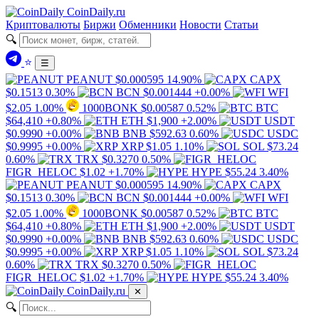
Coin
Daily
.ru
Криптовалюты
Биржи
Обменники
Новости
Статьи
🔍
⭐
☰
PEANUT
$0.000595
14.90%
CAPX
$0.1513
0.30%
BCN
$0.001444
+0.00%
WFI
$2.05
1.00%
1000BONK
$0.00587
0.52%
BTC
$64,410
+0.80%
ETH
$1,900
+2.00%
USDT
$0.9990
+0.00%
BNB
$592.63
0.60%
USDC
$0.9995
+0.00%
XRP
$1.05
1.10%
SOL
$73.24
0.60%
TRX
$0.3270
0.50%
FIGR_HELOC
$1.02
+1.70%
HYPE
$55.24
3.40%
PEANUT
$0.000595
14.90%
CAPX
$0.1513
0.30%
BCN
$0.001444
+0.00%
WFI
$2.05
1.00%
1000BONK
$0.00587
0.52%
BTC
$64,410
+0.80%
ETH
$1,900
+2.00%
USDT
$0.9990
+0.00%
BNB
$592.63
0.60%
USDC
$0.9995
+0.00%
XRP
$1.05
1.10%
SOL
$73.24
0.60%
TRX
$0.3270
0.50%
FIGR_HELOC
$1.02
+1.70%
HYPE
$55.24
3.40%
Coin
Daily
.ru
✕
🔍