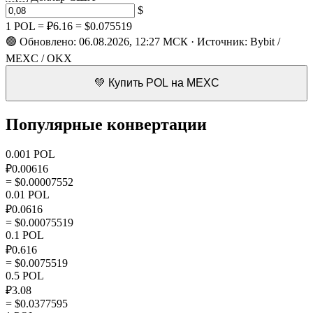
$
1 POL =
₽6.16
=
$0.075519
🟢 Обновлено: 06.08.2026, 12:27 МСК · Источник: Bybit /
MEXC / OKX
💚 Купить POL на MEXC
Популярные конвертации
0.001 POL
₽0.00616
= $0.00007552
0.01 POL
₽0.0616
= $0.00075519
0.1 POL
₽0.616
= $0.0075519
0.5 POL
₽3.08
= $0.0377595