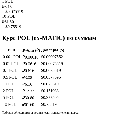
1 POL
₽6.16
= $0.075519
10 POL
₽61.60
= $0.75519
Курс POL (ex-MATIC) по суммам
POL
Доллары ($)
Рубли (₽)
0.001 POL
$0.00007552
₽0.00616
0.01 POL
$0.00075519
₽0.0616
0.1 POL
$0.0075519
₽0.616
0.5 POL
$0.0377595
₽3.08
1 POL
$0.075519
₽6.16
2 POL
$0.151038
₽12.32
5 POL
$0.377595
₽30.80
10 POL
$0.75519
₽61.60
Таблица обновляется автоматически при изменении курса