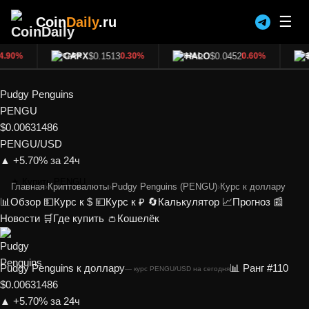
☰
Coin
Daily
.ru
CAPX
$0.1513
HALO
$0.0452
B
.90%
0.30%
0.60%
Pudgy Penguins
PENGU
$0.00631486
PENGU/USD
▲ +5.70% за 24ч
★ Купить PENGU
Главная
›
Криптовалюты
›
Pudgy Penguins (PENGU)
›
Курс к доллару
📊
Обзор
💵
Курс к $
💴
Курс к ₽
🔄
Калькулятор
📈
Прогноз
📰
Новости
🛒
Где купить
👛
Кошелёк
Pudgy Penguins к доллару
📊 Ранг #110
— курс PENGU/USD на сегодня
$0.00631486
▲ +5.70% за 24ч