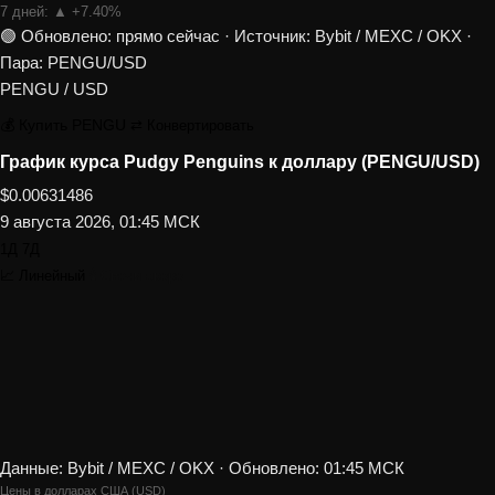
7 дней:
▲ +7.40%
🟢 Обновлено: прямо сейчас
·
Источник: Bybit / MEXC / OKX
·
Пара: PENGU/USD
PENGU / USD
💰 Купить PENGU
⇄ Конвертировать
График курса Pudgy Penguins к доллару (PENGU/USD)
$0.00631486
9 августа 2026, 01:45 МСК
1Д
7Д
📈 Линейный
🕯 Свечи
скоро
Данные: Bybit / MEXC / OKX · Обновлено: 01:45 МСК
Цены в долларах США (USD)