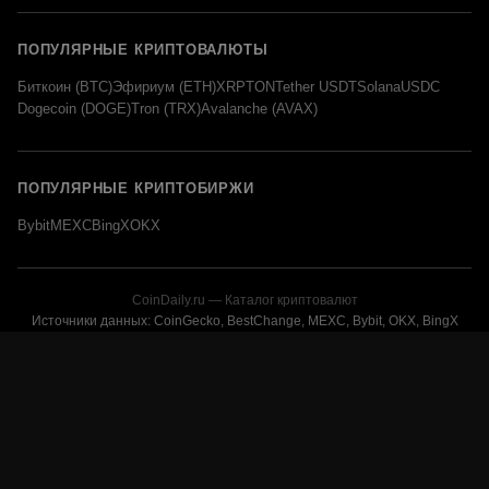
ПОПУЛЯРНЫЕ КРИПТОВАЛЮТЫ
Биткоин (BTC)
Эфириум (ETH)
XRP
TON
Tether USDT
Solana
USDC
Dogecoin (DOGE)
Tron (TRX)
Avalanche (AVAX)
ПОПУЛЯРНЫЕ КРИПТОБИРЖИ
Bybit
MEXC
BingX
OKX
CoinDaily.ru — Каталог криптовалют
Источники данных: CoinGecko, BestChange, MEXC, Bybit, OKX, BingX