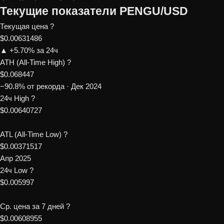
Текущие показатели PENGU/USD
Текущая цена
?
$0.00631486
▲ +5.70% за 24ч
ATH (All-Time High)
?
$0.068447
−90.8% от рекорда · Дек 2024
24ч High
?
$0.00640727
ATL (All-Time Low)
?
$0.00371517
Апр 2025
24ч Low
?
$0.005997
Ср. цена за 7 дней
?
$0.00608955