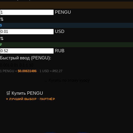
PENGU
⇅
$
USD
⇅
₽
RUB
Быстрый ввод (PENGU):
0.001
0.01
0.1
1
10
1 PENGU =
$0.00631486
· 1 USD = ₽82.27
→ Купить по этому курсу
🛒 Купить PENGU
⭐ ЛУЧШИЙ ВЫБОР · ПАРТНЁР