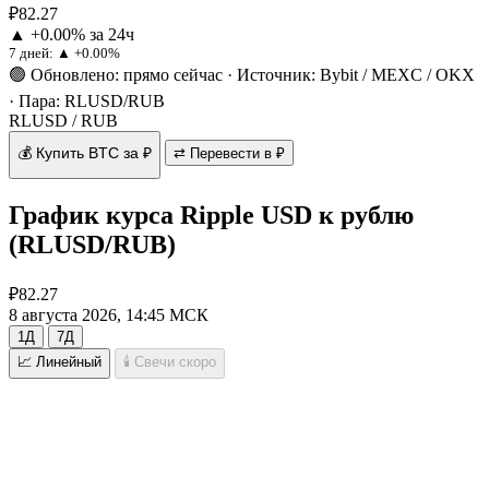
₽82.27
▲ +0.00% за 24ч
7 дней:
▲ +0.00%
🟢 Обновлено: прямо сейчас
·
Источник: Bybit / MEXC / OKX
·
Пара: RLUSD/RUB
RLUSD / RUB
💰 Купить BTC за ₽
⇄ Перевести в ₽
График курса Ripple USD к рублю
(RLUSD/RUB)
₽82.27
8 августа 2026, 14:45 МСК
1Д
7Д
📈 Линейный
🕯 Свечи
скоро