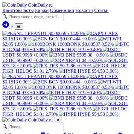
Coin
Daily
.ru
Криптовалюты
Биржи
Обменники
Новости
Статьи
🔍
⭐
☰
PEANUT
$0.000595
14.90%
CAPX
$0.1513
0.30%
BCN
$0.001444
+0.00%
WFI
$2.05
1.00%
1000BONK
$0.00587
0.52%
BTC
$64,933
+0.30%
ETH
$1,919
+0.40%
USDT
$0.9995
+0.00%
BNB
$595.38
+0.90%
USDC
$0.9997
+0.00%
XRP
$1.04
+0.50%
SOL
$75.18
+2.00%
TRX
$0.3286
+0.70%
FIGR_HELOC
$1.01
2.70%
HYPE
$54.53
3.00%
PEANUT
$0.000595
14.90%
CAPX
$0.1513
0.30%
BCN
$0.001444
+0.00%
WFI
$2.05
1.00%
1000BONK
$0.00587
0.52%
BTC
$64,933
+0.30%
ETH
$1,919
+0.40%
USDT
$0.9995
+0.00%
BNB
$595.38
+0.90%
USDC
$0.9997
+0.00%
XRP
$1.04
+0.50%
SOL
$75.18
+2.00%
TRX
$0.3286
+0.70%
FIGR_HELOC
$1.01
2.70%
HYPE
$54.53
3.00%
Coin
Daily
.ru
✕
🔍