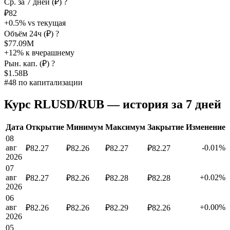
Ср. за 7 дней (₽)
?
₽82
+0.5% vs текущая
Объём 24ч (₽)
?
$77.09M
+12% к вчерашнему
Рын. кап. (₽)
?
$1.58B
#48 по капитализации
Курс RLUSD/RUB — история за 7 дней
Дата
Открытие
Минимум
Максимум
Закрытие
Изменение
08
авг
-0.01%
₽82.27
₽82.26
₽82.27
₽82.27
2026
07
авг
+0.02%
₽82.27
₽82.26
₽82.28
₽82.28
2026
06
авг
+0.00%
₽82.26
₽82.26
₽82.29
₽82.26
2026
05