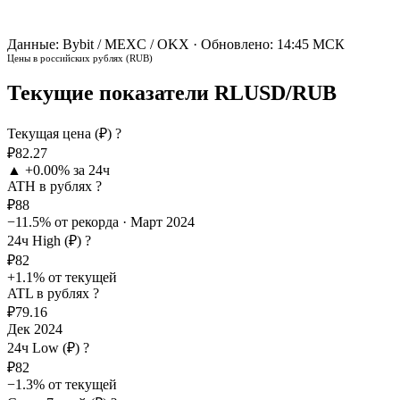
Данные: Bybit / MEXC / OKX · Обновлено: 14:45 МСК
Цены в российских рублях (RUB)
Текущие показатели RLUSD/RUB
Текущая цена (₽)
?
₽82.27
▲ +0.00% за 24ч
ATH в рублях
?
₽88
−11.5% от рекорда · Март 2024
24ч High (₽)
?
₽82
+1.1% от текущей
ATL в рублях
?
₽79.16
Дек 2024
24ч Low (₽)
?
₽82
−1.3% от текущей