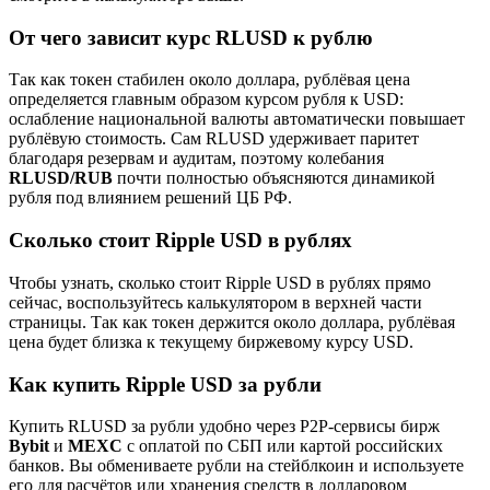
От чего зависит курс RLUSD к рублю
Так как токен стабилен около доллара, рублёвая цена
определяется главным образом курсом рубля к USD:
ослабление национальной валюты автоматически повышает
рублёвую стоимость. Сам RLUSD удерживает паритет
благодаря резервам и аудитам, поэтому колебания
RLUSD/RUB
почти полностью объясняются динамикой
рубля под влиянием решений ЦБ РФ.
Сколько стоит Ripple USD в рублях
Чтобы узнать, сколько стоит Ripple USD в рублях прямо
сейчас, воспользуйтесь калькулятором в верхней части
страницы. Так как токен держится около доллара, рублёвая
цена будет близка к текущему биржевому курсу USD.
Как купить Ripple USD за рубли
Купить RLUSD за рубли удобно через P2P-сервисы бирж
Bybit
и
MEXC
с оплатой по СБП или картой российских
банков. Вы обмениваете рубли на стейблкоин и используете
его для расчётов или хранения средств в долларовом