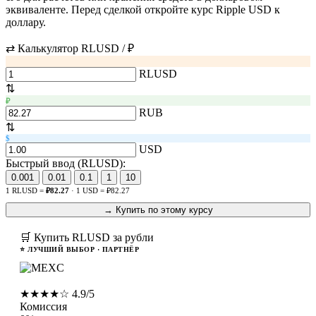
эквиваленте. Перед сделкой откройте курс Ripple USD к
доллару.
⇄ Калькулятор RLUSD / ₽
RLUSD
⇅
₽
RUB
⇅
$
USD
Быстрый ввод (RLUSD):
0.001
0.01
0.1
1
10
1 RLUSD =
₽82.27
· 1 USD = ₽82.27
→ Купить по этому курсу
🛒 Купить RLUSD за рубли
⭐ ЛУЧШИЙ ВЫБОР · ПАРТНЁР
MEXC
★★★★☆ 4.9/5
Комиссия