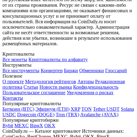
от их страны проживания. Ресурс не связан с какими-либо
компаниями или организациями, не оказывает финансовых и
консультационных услуг и не принимает оплату от
пользователей. Вся информация на CoinDaily.ru носит
исключительно ознакомительный характер. Администрация
сайта не несёт ответственности за возможные решения,
действия или убытки, возникшие в результате использования
размещённых материалов.
Криптовалюты
Все монеты
Криптовалюты по алфавиту
Инструменты
Все инструменты
Конвертер
Биржи
Обменники
Глоссарий
Полезное
О проекте
Методология рейтингов
Авторы
Редакционная
политика
Статьи
Новости рынка
Конфиденциальность
Пользовательское соглашение
Уведомления о рисках
Контакты
Популярные криптовалюты
Биткоин (BTC)
Эфириум (ETH)
XRP
TON
Tether USDT
Solana
USDC
Dogecoin (DOGE)
Tron (TRX)
Avalanche (AVAX)
Популярные криптобиржи
Bybit
MEXC
BingX
OKX
CoinDaily.ru — Каталог криптовалют
Источники данных:
CoinGecko, BestChange, MEXC, Bybit, OKX, BingX