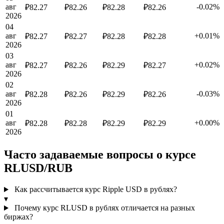
авг
-0.02%
₽82.27
₽82.26
₽82.28
₽82.26
2026
04
авг
+0.01%
₽82.27
₽82.27
₽82.28
₽82.28
2026
03
авг
+0.02%
₽82.27
₽82.26
₽82.29
₽82.27
2026
02
авг
-0.03%
₽82.28
₽82.26
₽82.29
₽82.26
2026
01
авг
+0.00%
₽82.28
₽82.28
₽82.29
₽82.29
2026
Часто задаваемые вопросы о курсе
RLUSD/RUB
Как рассчитывается курс Ripple USD в рублях?
▾
Почему курс RLUSD в рублях отличается на разных
биржах?