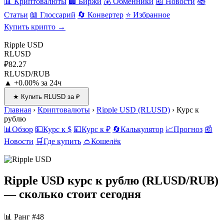
📊 Криптовалюты
🏢 Биржи
💰 Обменники
📰 Новости
📚
Статьи
📖 Глоссарий
🔄 Конвертер
⭐ Избранное
Купить крипто →
Ripple USD
RLUSD
₽82.27
RLUSD/RUB
▲ +0.00% за 24ч
★ Купить RLUSD за ₽
Главная
›
Криптовалюты
›
Ripple USD (RLUSD)
›
Курс к
рублю
📊
Обзор
💵
Курс к $
💴
Курс к ₽
🔄
Калькулятор
📈
Прогноз
📰
Новости
🛒
Где купить
👛
Кошелёк
Ripple USD курс к рублю
(RLUSD/RUB)
— сколько стоит сегодня
📊 Ранг #48