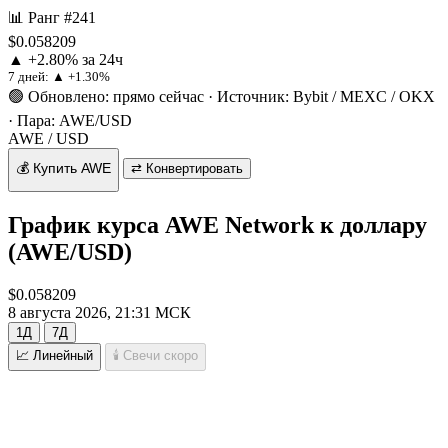
📊 Ранг #241
$0.058209
▲ +2.80% за 24ч
7 дней:
▲ +1.30%
🟢 Обновлено: прямо сейчас
·
Источник: Bybit / MEXC / OKX
·
Пара: AWE/USD
AWE / USD
💰 Купить AWE
⇄ Конвертировать
График курса AWE Network к доллару
(AWE/USD)
$0.058209
8 августа 2026, 21:31 МСК
1Д
7Д
📈 Линейный
🕯 Свечи
скоро