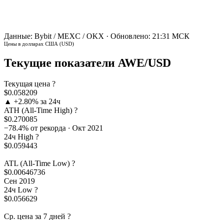
Данные: Bybit / MEXC / OKX · Обновлено: 21:31 МСК
Цены в долларах США (USD)
Текущие показатели AWE/USD
Текущая цена
?
$0.058209
▲ +2.80% за 24ч
ATH (All-Time High)
?
$0.270085
−78.4% от рекорда · Окт 2021
24ч High
?
$0.059443
ATL (All-Time Low)
?
$0.00646736
Сен 2019
24ч Low
?
$0.056629
Ср. цена за 7 дней
?