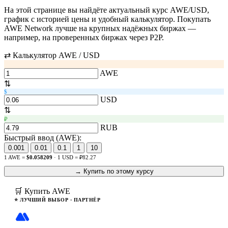
На этой странице вы найдёте актуальный курс AWE/USD,
график с историей цены и удобный калькулятор. Покупать
AWE Network лучше на крупных надёжных биржах —
например, на проверенных биржах через P2P.
⇄ Калькулятор AWE / USD
AWE
⇅
$
USD
⇅
₽
RUB
Быстрый ввод (AWE):
0.001
0.01
0.1
1
10
1 AWE =
$0.058209
· 1 USD = ₽82.27
→ Купить по этому курсу
🛒 Купить AWE
⭐ ЛУЧШИЙ ВЫБОР · ПАРТНЁР