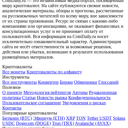
CoinDaily.ru — это независимый медиа-портал, посвящённый
миру криптовалют. На сайте публикуются свежие новости,
аналитические материалы, обзоры и прогнозы, рассчитанные
на русскоязычных читателей по всему миру, вне зависимости
от их страны проживания. Ресурс не связан с какими-либо
компаниями или организациями, не оказывает финансовых и
консультационных услуг и не принимает оплату от
пользователей. Вся информация на CoinDaily.ru носит
исключительно ознакомительный характер. Администрация
сайта не несёт ответственности за возможные решения,
действия или убытки, возникшие в результате использования
размещённых материалов.
Криптовалюты
Все монеты
Криптовалюты по алфавиту
Инструменты
Все инструменты
Конвертер
Биржи
Обменники
Глоссарий
Полезное
О проекте
Методология рейтингов
Авторы
Редакционная
политика
Статьи
Новости рынка
Конфиденциальность
Пользовательское соглашение
Уведомления о рисках
Контакты
Популярные криптовалюты
Биткоин (BTC)
Эфириум (ETH)
XRP
TON
Tether USDT
Solana
USDC
Dogecoin (DOGE)
Tron (TRX)
Avalanche (AVAX)