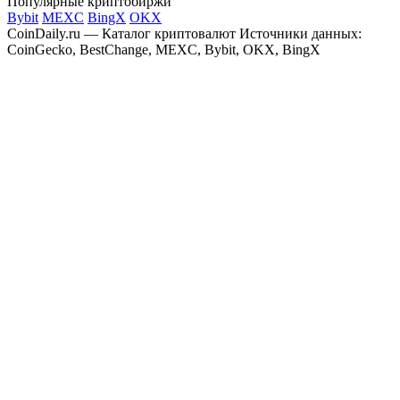
Популярные криптобиржи
Bybit
MEXC
BingX
OKX
CoinDaily.ru — Каталог криптовалют
Источники данных:
CoinGecko, BestChange, MEXC, Bybit, OKX, BingX