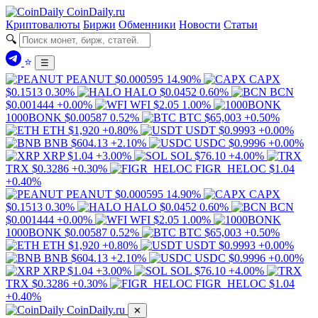
Coin
Daily
.ru
Криптовалюты
Биржи
Обменники
Новости
Статьи
🔍
⭐
☰
PEANUT
$0.000595
14.90%
CAPX
$0.1513
0.30%
HALO
$0.0452
0.60%
BCN
$0.001444
+0.00%
WFI
$2.05
1.00%
1000BONK
$0.00587
0.52%
BTC
$65,003
+0.50%
ETH
$1,920
+0.80%
USDT
$0.9993
+0.00%
BNB
$604.13
+2.10%
USDC
$0.9996
+0.00%
XRP
$1.04
+3.00%
SOL
$76.10
+4.00%
TRX
$0.3286
+0.30%
FIGR_HELOC
$1.04
+0.40%
PEANUT
$0.000595
14.90%
CAPX
$0.1513
0.30%
HALO
$0.0452
0.60%
BCN
$0.001444
+0.00%
WFI
$2.05
1.00%
1000BONK
$0.00587
0.52%
BTC
$65,003
+0.50%
ETH
$1,920
+0.80%
USDT
$0.9993
+0.00%
BNB
$604.13
+2.10%
USDC
$0.9996
+0.00%
XRP
$1.04
+3.00%
SOL
$76.10
+4.00%
TRX
$0.3286
+0.30%
FIGR_HELOC
$1.04
+0.40%
Coin
Daily
.ru
✕