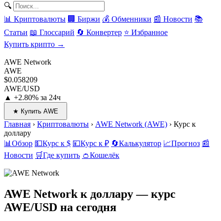
🔍
📊 Криптовалюты
🏢 Биржи
💰 Обменники
📰 Новости
📚
Статьи
📖 Глоссарий
🔄 Конвертер
⭐ Избранное
Купить крипто →
AWE Network
AWE
$0.058209
AWE/USD
▲ +2.80% за 24ч
★ Купить AWE
Главная
›
Криптовалюты
›
AWE Network (AWE)
›
Курс к
доллару
📊
Обзор
💵
Курс к $
💴
Курс к ₽
🔄
Калькулятор
📈
Прогноз
📰
Новости
🛒
Где купить
👛
Кошелёк
AWE Network к доллару
— курс
AWE/USD на сегодня