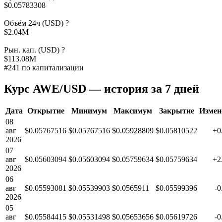
$0.05783308
Объём 24ч (USD)
?
$2.04M
Рын. кап. (USD)
?
$113.08M
#241 по капитализации
Курс AWE/USD — история за 7 дней
Дата
Открытие
Минимум
Максимум
Закрытие
Измен
08
авг
$0.05767516
$0.05767516
$0.05928809
$0.05810522
+0
2026
07
авг
$0.05603094
$0.05603094
$0.05759634
$0.05759634
+2
2026
06
авг
$0.05593081
$0.05539903
$0.0565911
$0.05599396
-
2026
05
авг
$0.05584415
$0.05531498
$0.05653656
$0.05619726
-