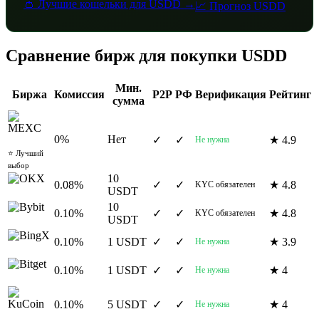
👛 Лучшие кошельки для USDD →
📈 Прогноз USDD
Сравнение бирж для покупки USDD
Мин.
Биржа
Комиссия
P2P
РФ
Верификация
Рейтинг
сумма
0%
Нет
✓
✓
★ 4.9
MEXC
Не нужна
⭐ Лучший
выбор
10
0.08%
✓
✓
★ 4.8
KYC обязателен
OKX
USDT
10
0.10%
✓
✓
★ 4.8
KYC обязателен
Bybit
USDT
0.10%
1 USDT
✓
✓
★ 3.9
Не нужна
BingX
0.10%
1 USDT
✓
✓
★ 4
Не нужна
Bitget
0.10%
5 USDT
✓
✓
★ 4
Не нужна
KuCoin