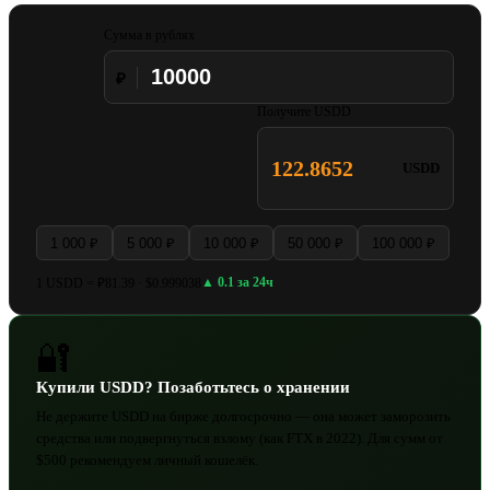
Сумма в рублях
₽
Получите USDD
122.8652
USDD
1 000 ₽
5 000 ₽
10 000 ₽
50 000 ₽
100 000 ₽
▲ 0.1 за 24ч
1 USDD = ₽81.39 · $0.999038
🔐
Купили USDD? Позаботьтесь о хранении
Не держите USDD на бирже долгосрочно — она может заморозить
средства или подвергнуться взлому (как FTX в 2022). Для сумм от
$500 рекомендуем личный кошелёк.