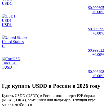
USDC
$0.999605
+0.00%
USD1
USD1
$0.999595
+0.00%
United Stables
U
$0.999322
+0.00%
TrueUSD
TUSD
$0.995298
+0.00%
Где купить USDD в России в 2026 году
Купить USDD (USDD) в России можно через P2P-биржи
(MEXC, OKX), обменники или напрямую. Текущий курс:
$0.999038 (₽81.39).