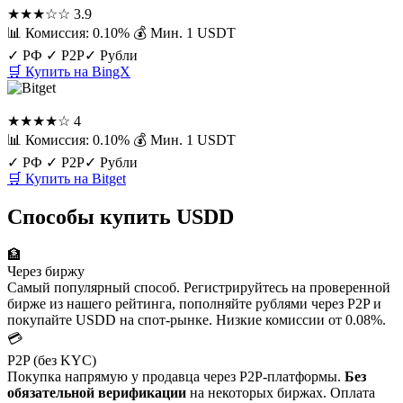
★★★☆☆
3.9
📊 Комиссия: 0.10%
💰 Мин. 1 USDT
✓ РФ
✓ P2P
✓ Рубли
🛒 Купить на BingX
Bitget
★★★★☆
4
📊 Комиссия: 0.10%
💰 Мин. 1 USDT
✓ РФ
✓ P2P
✓ Рубли
🛒 Купить на Bitget
Способы купить USDD
🏦
Через биржу
Самый популярный способ. Регистрируйтесь на проверенной
бирже из нашего рейтинга, пополняйте рублями через P2P и
покупайте USDD на спот-рынке. Низкие комиссии от 0.08%.
💳
P2P (без KYC)
Покупка напрямую у продавца через P2P-платформы.
Без
обязательной верификации
на некоторых биржах. Оплата