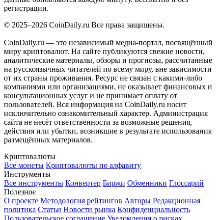
регистрации.
© 2025–2026 CoinDaily.ru Все права защищены.
CoinDaily.ru — это независимый медиа-портал, посвящённый
миру криптовалют. На сайте публикуются свежие новости,
аналитические материалы, обзоры и прогнозы, рассчитанные
на русскоязычных читателей по всему миру, вне зависимости
от их страны проживания. Ресурс не связан с какими-либо
компаниями или организациями, не оказывает финансовых и
консультационных услуг и не принимает оплату от
пользователей. Вся информация на CoinDaily.ru носит
исключительно ознакомительный характер. Администрация
сайта не несёт ответственности за возможные решения,
действия или убытки, возникшие в результате использования
размещённых материалов.
Криптовалюты
Все монеты
Криптовалюты по алфавиту
Инструменты
Все инструменты
Конвертер
Биржи
Обменники
Глоссарий
Полезное
О проекте
Методология рейтингов
Авторы
Редакционная
политика
Статьи
Новости рынка
Конфиденциальность
Пользовательское соглашение
Уведомления о рисках