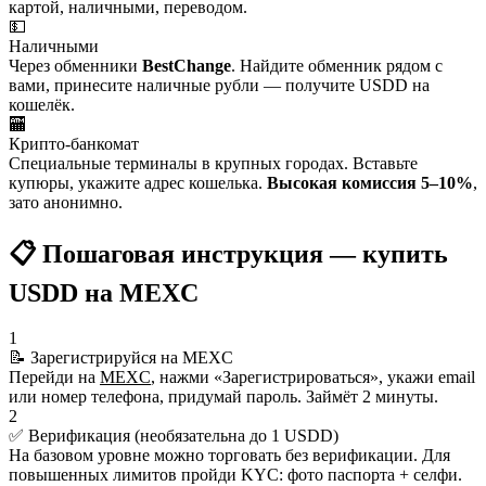
картой, наличными, переводом.
💵
Наличными
Через обменники
BestChange
. Найдите обменник рядом с
вами, принесите наличные рубли — получите USDD на
кошелёк.
🏧
Крипто-банкомат
Специальные терминалы в крупных городах. Вставьте
купюры, укажите адрес кошелька.
Высокая комиссия 5–10%
,
зато анонимно.
📋 Пошаговая инструкция — купить
USDD на MEXC
1
📝 Зарегистрируйся на MEXC
Перейди на
MEXC
, нажми «Зарегистрироваться», укажи email
или номер телефона, придумай пароль. Займёт 2 минуты.
2
✅ Верификация (необязательна до 1 USDD)
На базовом уровне можно торговать без верификации. Для
повышенных лимитов пройди KYC: фото паспорта + селфи.