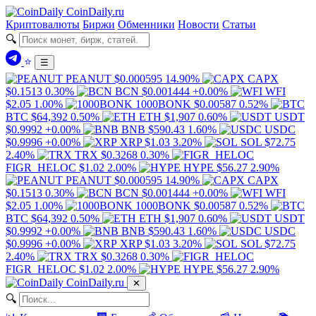
Coin
Daily
.ru
Криптовалюты
Биржи
Обменники
Новости
Статьи
🔍
⭐
☰
PEANUT
$0.000595
14.90%
CAPX
$0.1513
0.30%
BCN
$0.001444
+0.00%
WFI
$2.05
1.00%
1000BONK
$0.00587
0.52%
BTC
$64,392
0.50%
ETH
$1,907
0.60%
USDT
$0.9992
+0.00%
BNB
$590.43
1.60%
USDC
$0.9996
+0.00%
XRP
$1.03
3.20%
SOL
$72.75
2.40%
TRX
$0.3268
0.30%
FIGR_HELOC
$1.02
2.00%
HYPE
$56.27
2.90%
PEANUT
$0.000595
14.90%
CAPX
$0.1513
0.30%
BCN
$0.001444
+0.00%
WFI
$2.05
1.00%
1000BONK
$0.00587
0.52%
BTC
$64,392
0.50%
ETH
$1,907
0.60%
USDT
$0.9992
+0.00%
BNB
$590.43
1.60%
USDC
$0.9996
+0.00%
XRP
$1.03
3.20%
SOL
$72.75
2.40%
TRX
$0.3268
0.30%
FIGR_HELOC
$1.02
2.00%
HYPE
$56.27
2.90%
Coin
Daily
.ru
✕
🔍