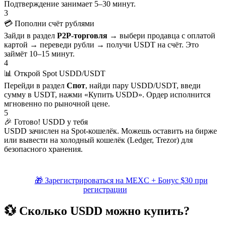
Подтверждение занимает 5–30 минут.
3
💳 Пополни счёт рублями
Зайди в раздел
P2P-торговля
→ выбери продавца с оплатой
картой → переведи рубли → получи USDT на счёт. Это
займёт 10–15 минут.
4
📊 Открой Spot USDD/USDT
Перейди в раздел
Спот
, найди пару USDD/USDT, введи
сумму в USDT, нажми «Купить USDD». Ордер исполнится
мгновенно по рыночной цене.
5
🎉 Готово! USDD у тебя
USDD зачислен на Spot-кошелёк. Можешь оставить на бирже
или вывести на холодный кошелёк (Ledger, Trezor) для
безопасного хранения.
🎁 Зарегистрироваться на MEXC + Бонус $30 при
регистрации
💱 Сколько USDD можно купить?