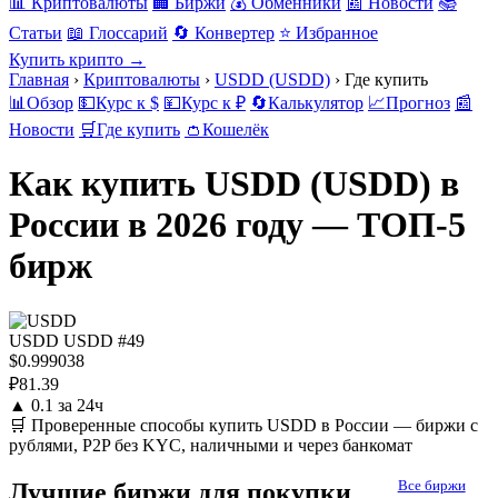
📊 Криптовалюты
🏢 Биржи
💰 Обменники
📰 Новости
📚
Статьи
📖 Глоссарий
🔄 Конвертер
⭐ Избранное
Купить крипто →
Главная
›
Криптовалюты
›
USDD (USDD)
›
Где купить
📊
Обзор
💵
Курс к $
💴
Курс к ₽
🔄
Калькулятор
📈
Прогноз
📰
Новости
🛒
Где купить
👛
Кошелёк
Как купить USDD (USDD) в
России в 2026 году — ТОП-5
бирж
USDD
USDD
#49
$0.999038
₽81.39
▲
0.1 за 24ч
🛒 Проверенные способы купить USDD в России — биржи с
рублями, P2P без KYC, наличными и через банкомат
Все биржи
Лучшие биржи для покупки