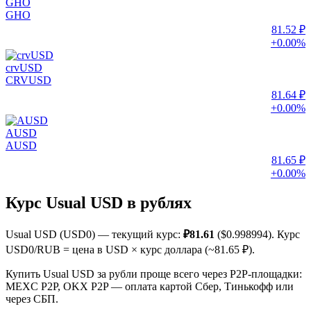
GHO
GHO
81.52 ₽
+0.00%
crvUSD
CRVUSD
81.64 ₽
+0.00%
AUSD
AUSD
81.65 ₽
+0.00%
Курс Usual USD в рублях
Usual USD (USD0) — текущий курс:
₽81.61
($0.998994). Курс
USD0/RUB = цена в USD × курс доллара (~81.65 ₽).
Купить Usual USD за рубли проще всего через P2P-площадки:
MEXC P2P, OKX P2P — оплата картой Сбер, Тинькофф или
через СБП.