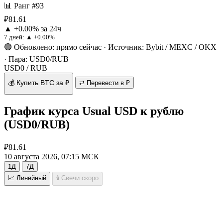
📊 Ранг #93
₽81.61
▲ +0.00% за 24ч
7 дней:
▲ +0.00%
🟢 Обновлено: прямо сейчас
·
Источник: Bybit / MEXC / OKX
·
Пара: USD0/RUB
USD0 / RUB
💰 Купить BTC за ₽
⇄ Перевести в ₽
График курса Usual USD к рублю
(USD0/RUB)
₽81.61
10 августа 2026, 07:15 МСК
1Д
7Д
📈 Линейный
🕯 Свечи
скоро