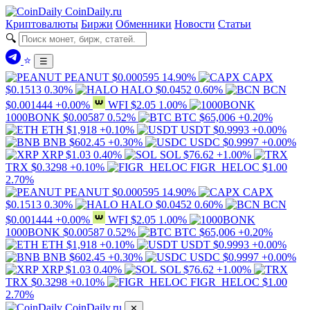
Coin
Daily
.ru
Криптовалюты
Биржи
Обменники
Новости
Статьи
🔍
⭐
☰
PEANUT
$0.000595
14.90%
CAPX
$0.1513
0.30%
HALO
$0.0452
0.60%
BCN
$0.001444
+0.00%
WFI
$2.05
1.00%
1000BONK
$0.00587
0.52%
BTC
$65,006
+0.20%
ETH
$1,918
+0.10%
USDT
$0.9993
+0.00%
BNB
$602.45
+0.30%
USDC
$0.9997
+0.00%
XRP
$1.03
0.40%
SOL
$76.62
+1.00%
TRX
$0.3298
+0.10%
FIGR_HELOC
$1.00
2.70%
PEANUT
$0.000595
14.90%
CAPX
$0.1513
0.30%
HALO
$0.0452
0.60%
BCN
$0.001444
+0.00%
WFI
$2.05
1.00%
1000BONK
$0.00587
0.52%
BTC
$65,006
+0.20%
ETH
$1,918
+0.10%
USDT
$0.9993
+0.00%
BNB
$602.45
+0.30%
USDC
$0.9997
+0.00%
XRP
$1.03
0.40%
SOL
$76.62
+1.00%
TRX
$0.3298
+0.10%
FIGR_HELOC
$1.00
2.70%
Coin
Daily
.ru
✕