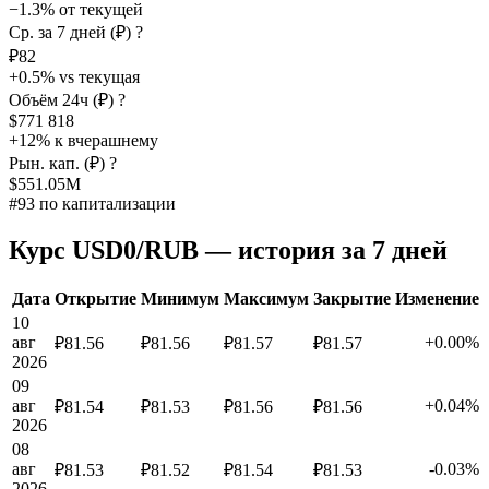
−1.3% от текущей
Ср. за 7 дней (₽)
?
₽82
+0.5% vs текущая
Объём 24ч (₽)
?
$771 818
+12% к вчерашнему
Рын. кап. (₽)
?
$551.05M
#93 по капитализации
Курс USD0/RUB — история за 7 дней
Дата
Открытие
Минимум
Максимум
Закрытие
Изменение
10
авг
+0.00%
₽81.56
₽81.56
₽81.57
₽81.57
2026
09
авг
+0.04%
₽81.54
₽81.53
₽81.56
₽81.56
2026
08
авг
-0.03%
₽81.53
₽81.52
₽81.54
₽81.53
2026