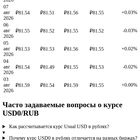
07
авг
+0.03%
₽81.54
₽81.51
₽81.56
₽81.55
2026
06
авг
-0.03%
₽81.55
₽81.52
₽81.55
₽81.52
2026
05
авг
+0.02%
₽81.53
₽81.53
₽81.56
₽81.55
2026
04
авг
-0.02%
₽81.54
₽81.49
₽81.55
₽81.53
2026
03
авг
+0.00%
₽81.59
₽81.54
₽81.59
₽81.55
2026
Часто задаваемые вопросы о курсе
USD0/RUB
Как рассчитывается курс Usual USD в рублях?
▾
Почему курс USD0 в рублях отличается на разных биржах?