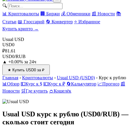
🔍
📊 Криптовалюты
🏢 Биржи
💰 Обменники
📰 Новости
📚
Статьи
📖 Глоссарий
🔄 Конвертер
⭐ Избранное
Купить крипто →
Usual USD
USD0
₽81.61
USD0/RUB
▲ +0.00% за 24ч
★ Купить USD0 за ₽
Главная
›
Криптовалюты
›
Usual USD (USD0)
›
Курс к рублю
📊
Обзор
💵
Курс к $
💴
Курс к ₽
🔄
Калькулятор
📈
Прогноз
📰
Новости
🛒
Где купить
👛
Кошелёк
Usual USD курс к рублю
(USD0/RUB) —
сколько стоит сегодня