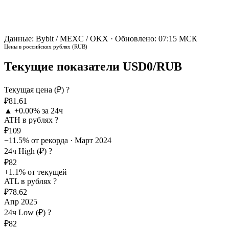
Данные: Bybit / MEXC / OKX · Обновлено: 07:15 МСК
Цены в российских рублях (RUB)
Текущие показатели USD0/RUB
Текущая цена (₽)
?
₽81.61
▲ +0.00% за 24ч
ATH в рублях
?
₽109
−11.5% от рекорда · Март 2024
24ч High (₽)
?
₽82
+1.1% от текущей
ATL в рублях
?
₽78.62
Апр 2025
24ч Low (₽)
?
₽82