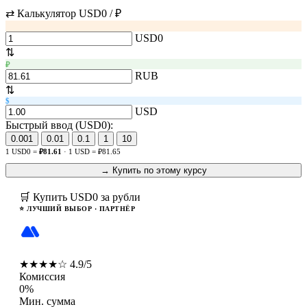
⇄ Калькулятор USD0 / ₽
USD0
⇅
₽
RUB
⇅
$
USD
Быстрый ввод (USD0):
0.001
0.01
0.1
1
10
1 USD0 =
₽81.61
· 1 USD = ₽81.65
→ Купить по этому курсу
🛒 Купить USD0 за рубли
⭐ ЛУЧШИЙ ВЫБОР · ПАРТНЁР
MEXC
★★★★☆ 4.9/5
Комиссия
0%
Мин. сумма