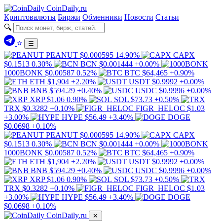
Coin
Daily
.ru
Криптовалюты
Биржи
Обменники
Новости
Статьи
🔍
⭐
☰
PEANUT
$0.000595
14.90%
CAPX
$0.1513
0.30%
BCN
$0.001444
+0.00%
1000BONK
$0.00587
0.52%
BTC
$64,465
+0.90%
ETH
$1,904
+2.20%
USDT
$0.9992
+0.00%
BNB
$594.29
+0.40%
USDC
$0.9996
+0.00%
XRP
$1.06
0.90%
SOL
$73.73
+0.50%
TRX
$0.3282
+0.10%
FIGR_HELOC
$1.03
+3.00%
HYPE
$56.49
+3.40%
DOGE
$0.0698
+0.10%
PEANUT
$0.000595
14.90%
CAPX
$0.1513
0.30%
BCN
$0.001444
+0.00%
1000BONK
$0.00587
0.52%
BTC
$64,465
+0.90%
ETH
$1,904
+2.20%
USDT
$0.9992
+0.00%
BNB
$594.29
+0.40%
USDC
$0.9996
+0.00%
XRP
$1.06
0.90%
SOL
$73.73
+0.50%
TRX
$0.3282
+0.10%
FIGR_HELOC
$1.03
+3.00%
HYPE
$56.49
+3.40%
DOGE
$0.0698
+0.10%
Coin
Daily
.ru
✕