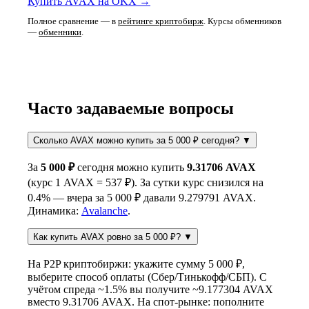
Купить AVAX на OKX →
Полное сравнение — в
рейтинге криптобирж
. Курсы обменников
—
обменники
.
Часто задаваемые вопросы
Сколько AVAX можно купить за 5 000 ₽ сегодня?
▼
За
5 000 ₽
сегодня можно купить
9.31706 AVAX
(курс 1 AVAX = 537 ₽). За сутки курс снизился на
0.4% — вчера за 5 000 ₽ давали 9.279791 AVAX.
Динамика:
Avalanche
.
Как купить AVAX ровно за 5 000 ₽?
▼
На P2P криптобиржи: укажите сумму 5 000 ₽,
выберите способ оплаты (Сбер/Тинькофф/СБП). С
учётом спреда ~1.5% вы получите ~9.177304 AVAX
вместо 9.31706 AVAX. На спот-рынке: пополните