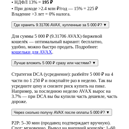
• НДФЛ 13% =
195 ₽
• При доходе >2.4 млн ₽/год — 15% = 225 ₽
Владение >3 лет = 0% налога.
Где хранить 9.31706 AVAX, купленные за 5 000 ₽?
▼
Для суммы 5 000 ₽ (9.31706 AVAX) биржевой
кошелёк — оптимальный вариант: бесплатно,
удобно, можно быстро продать. Подробнее:
кошельки для AVAX
.
Лучше вложить 5 000 ₽ сразу или частями?
▼
Стратегия DCA (усреднение): разбейте 5 000 ₽ на 4
части по 1 250 ₽ и покупайте раз в неделю. Так вы
усредните цену и снизите риск купить на пике.
Например, за последнюю неделю AVAX вырос на
3.7% — при DCA вы бы купили часть дешевле, часть
дороже.
Через сколько получу AVAX после оплаты 5 000 ₽?
▼
P2P: 5–30 мин (продавец подтверждает вручную).
Спот: мгновенно. Вывод на внешний кошелёк: 1–60