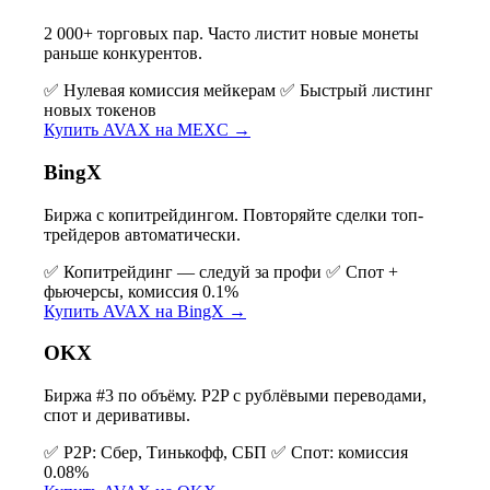
2 000+ торговых пар. Часто листит новые монеты
раньше конкурентов.
✅ Нулевая комиссия мейкерам
✅ Быстрый листинг
новых токенов
Купить AVAX на MEXC →
BingX
Биржа с копитрейдингом. Повторяйте сделки топ-
трейдеров автоматически.
✅ Копитрейдинг — следуй за профи
✅ Спот +
фьючерсы, комиссия 0.1%
Купить AVAX на BingX →
OKX
Биржа #3 по объёму. P2P с рублёвыми переводами,
спот и деривативы.
✅ P2P: Сбер, Тинькофф, СБП
✅ Спот: комиссия
0.08%