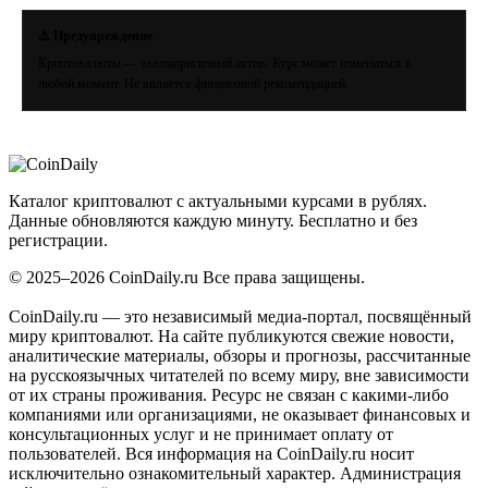
⚠️ Предупреждение
Криптовалюты — высокорисковый актив. Курс может измениться в
любой момент. Не является финансовой рекомендацией.
Coin
Daily
.ru
Каталог криптовалют с актуальными курсами в рублях.
Данные обновляются каждую минуту. Бесплатно и без
регистрации.
© 2025–2026 CoinDaily.ru Все права защищены.
CoinDaily.ru — это независимый медиа-портал, посвящённый
миру криптовалют. На сайте публикуются свежие новости,
аналитические материалы, обзоры и прогнозы, рассчитанные
на русскоязычных читателей по всему миру, вне зависимости
от их страны проживания. Ресурс не связан с какими-либо
компаниями или организациями, не оказывает финансовых и
консультационных услуг и не принимает оплату от
пользователей. Вся информация на CoinDaily.ru носит
исключительно ознакомительный характер. Администрация