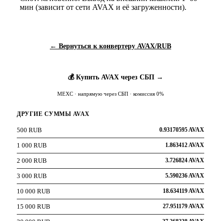
мин (зависит от сети AVAX и её загруженности).
← Вернуться к конвертеру AVAX/RUB
💰 Купить AVAX через СБП →
MEXC · напрямую через СБП · комиссия 0%
ДРУГИЕ СУММЫ AVAX
500 RUB
0.93170595 AVAX
1 000 RUB
1.863412 AVAX
2 000 RUB
3.726824 AVAX
3 000 RUB
5.590236 AVAX
10 000 RUB
18.634119 AVAX
15 000 RUB
27.951179 AVAX