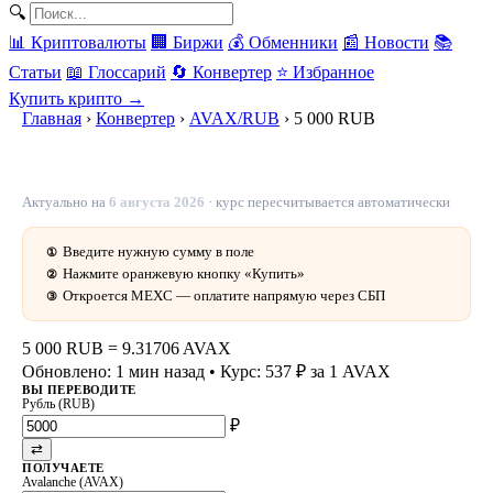
🔍
📊 Криптовалюты
🏢 Биржи
💰 Обменники
📰 Новости
📚
Статьи
📖 Глоссарий
🔄 Конвертер
⭐ Избранное
Купить крипто →
Главная
›
Конвертер
›
AVAX/RUB
›
5 000 RUB
5 000 рублей в AVAX — 9.31706 AVAX сегодня
Актуально на
6 августа 2026
· курс пересчитывается автоматически
Введите нужную сумму в поле
①
Нажмите оранжевую кнопку «Купить»
②
Откроется MEXC — оплатите напрямую через СБП
③
5 000 RUB
=
9.31706 AVAX
Обновлено: 1 мин назад
• Курс: 537 ₽ за 1 AVAX
ВЫ ПЕРЕВОДИТЕ
Рубль (RUB)
₽
⇄
ПОЛУЧАЕТЕ
Avalanche (AVAX)