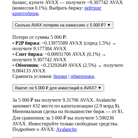
баланс, купите AVAX — получите ~9.307742 AVAX
(комиссия 0.1%). Выбрать биржу:
рейтинг
криптобирж
.
Сколько AVAX потеряю на комиссиях с 5 000 ₽?
▼
Потери от суммы 5 000 ₽:
•
P2P биржа
: ~0.13975589 AVAX (спред 1.5%) →
получите 9.177304 AVAX
•
Спот биржа
: ~0.00931706 AVAX (0.1%) →
получите 9.307742 AVAX
•
Обменник
: ~0.23292649 AVAX (2.5%) → получите
9.084133 AVAX
Сравнить условия:
биржи
|
обменники
.
Хватит ли 5 000 ₽ для инвестиций в AVAX?
▼
За 5 000 ₽ вы получите 9.31706 AVAX. Avalanche
занимает #32 место по капитализации (2.9 млрд $).
Минимальная сделка на большинстве бирж — от $1.
Для сравнения: за 3 000 ₽ вы получите 5.590236
AVAX. Инвестируйте только свободные средства.
Подробнее о AVAX:
Avalanche
.