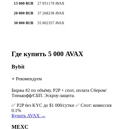
15 000 RUB
27.951179 AVAX
20 000 RUB
37.268238 AVAX
30 000 RUB
55.902357 AVAX
Где купить 5 000 AVAX
Bybit
⭐ Рекомендуем
Биржа #2 по объёму. P2P + спот, оплата Сбером/
Тинькофф/СБП. Эскроу-защита.
✅ P2P без KYC до $1 000/сутки
✅ Спот: комиссия
0.1%
Купить AVAX →
MEXC