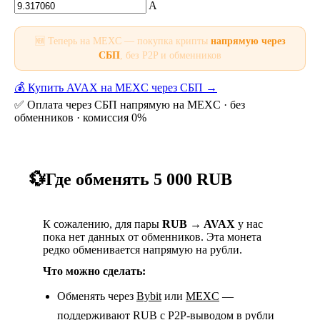
A
🆕 Теперь на MEXC — покупка крипты
напрямую через
СБП
, без P2P и обменников
💰 Купить AVAX на MEXC через СБП →
✅ Оплата через СБП напрямую на MEXC · без
обменников · комиссия 0%
💱
Где обменять 5 000 RUB
К сожалению, для пары
RUB → AVAX
у нас
пока нет данных от обменников. Эта монета
редко обменивается напрямую на рубли.
Что можно сделать:
Обменять через
Bybit
или
MEXC
—
поддерживают RUB с P2P-выводом в рубли