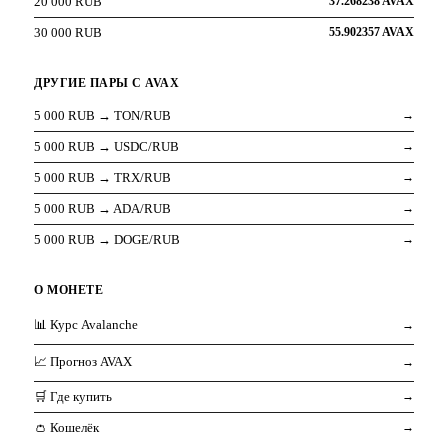
20 000 RUB
37.268238 AVAX
30 000 RUB
55.902357 AVAX
ДРУГИЕ ПАРЫ С AVAX
5 000 RUB → TON/RUB
→
5 000 RUB → USDC/RUB
→
5 000 RUB → TRX/RUB
→
5 000 RUB → ADA/RUB
→
5 000 RUB → DOGE/RUB
→
О МОНЕТЕ
📊 Курс Avalanche
→
📈 Прогноз AVAX
→
🛒 Где купить
→
👛 Кошелёк
→