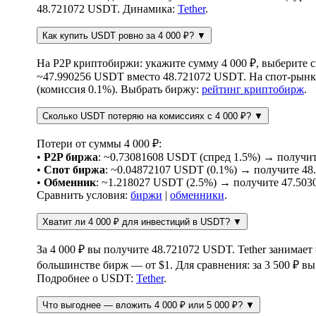
48.721072 USDT. Динамика:
Tether
.
Как купить USDT ровно за 4 000 ₽?
▼
На P2P криптобиржи: укажите сумму 4 000 ₽, выберите 
~47.990256 USDT вместо 48.721072 USDT. На спот-рынк
(комиссия 0.1%). Выбрать биржу:
рейтинг криптобирж
.
Сколько USDT потеряю на комиссиях с 4 000 ₽?
▼
Потери от суммы 4 000 ₽:
•
P2P биржа
: ~0.73081608 USDT (спред 1.5%) → получи
•
Спот биржа
: ~0.04872107 USDT (0.1%) → получите 4
•
Обменник
: ~1.218027 USDT (2.5%) → получите 47.50
Сравнить условия:
биржи
|
обменники
.
Хватит ли 4 000 ₽ для инвестиций в USDT?
▼
За 4 000 ₽ вы получите 48.721072 USDT. Tether занимает
большинстве бирж — от $1. Для сравнения: за 3 500 ₽ в
Подробнее о USDT:
Tether
.
Что выгоднее — вложить 4 000 ₽ или 5 000 ₽?
▼