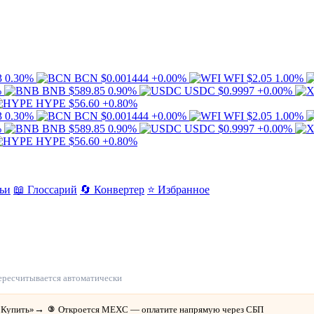
3
0.30%
BCN
$0.001444
+0.00%
WFI
$2.05
1.00%
%
BNB
$589.85
0.90%
USDC
$0.9997
+0.00%
HYPE
$56.60
+0.80%
3
0.30%
BCN
$0.001444
+0.00%
WFI
$2.05
1.00%
%
BNB
$589.85
0.90%
USDC
$0.9997
+0.00%
HYPE
$56.60
+0.80%
ьи
📖 Глоссарий
🔄 Конвертер
⭐ Избранное
егодня
 пересчитывается автоматически
«Купить»
→
Откроется MEXC — оплатите напрямую через СБП
③