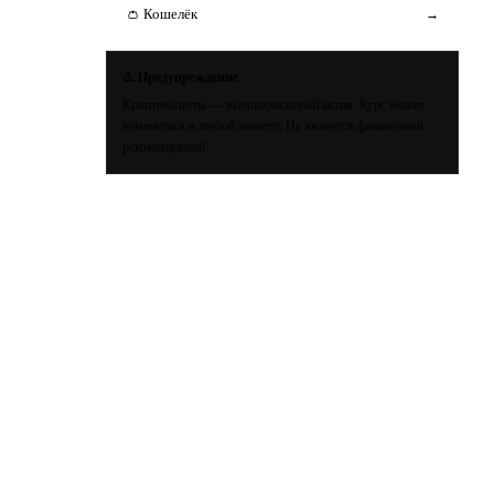
👛 Кошелёк
→
⚠️ Предупреждение
Криптовалюты — высокорисковый актив. Курс может
измениться в любой момент. Не является финансовой
рекомендацией.