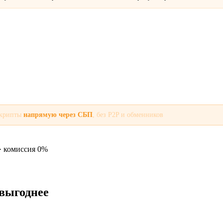
 крипты
напрямую через СБП
, без P2P и обменников
· комиссия 0%
 выгоднее