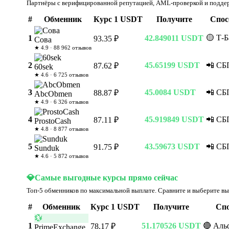
Партнёры с верифицированной репутацией, AML-проверкой и поддерж
#
Обменник
Курс 1 USDT
Получите
Спос
🟡 Т-
1
42.849011 USDT
93.35 ₽
Сова
★ 4.9 · 88 962 отзывов
2
45.65199 USDT
📲 СБ
87.62 ₽
60sek
★ 4.6 · 6 725 отзывов
3
45.0084 USDT
📲 СБ
88.87 ₽
AbcObmen
★ 4.9 · 6 326 отзывов
4
45.919849 USDT
📲 СБ
87.11 ₽
ProstoCash
★ 4.8 · 8 877 отзывов
5
43.59673 USDT
📲 СБ
91.75 ₽
Sunduk
★ 4.6 · 5 872 отзывов
💎
Самые выгодные курсы прямо сейчас
Топ-5 обменников по максимальной выплате. Сравните и выберите в
#
Обменник
Курс 1 USDT
Получите
Спо
💱
1
51.170526 USDT
🔴 Аль
78.17 ₽
PrimeExchange