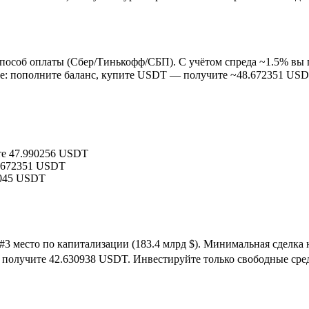
способ оплаты (Сбер/Тинькофф/СБП). С учётом спреда ~1.5% вы
е: пополните баланс, купите USDT — получите ~48.672351 US
те 47.990256 USDT
8.672351 USDT
3045 USDT
 #3 место по капитализации (183.4 млрд $). Минимальная сделка 
ы получите 42.630938 USDT. Инвестируйте только свободные сред