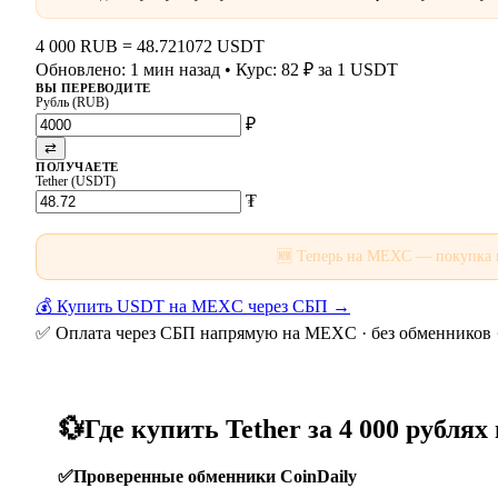
4 000 RUB
=
48.721072 USDT
Обновлено: 1 мин назад
• Курс: 82 ₽ за 1 USDT
ВЫ ПЕРЕВОДИТЕ
Рубль (RUB)
₽
⇄
ПОЛУЧАЕТЕ
Tether (USDT)
₮
🆕 Теперь на MEXC — покупка
💰 Купить USDT на MEXC через СБП →
✅ Оплата через СБП напрямую на MEXC · без обменников 
💱
Где купить Tether за 4 000 рублях
✅
Проверенные обменники CoinDaily