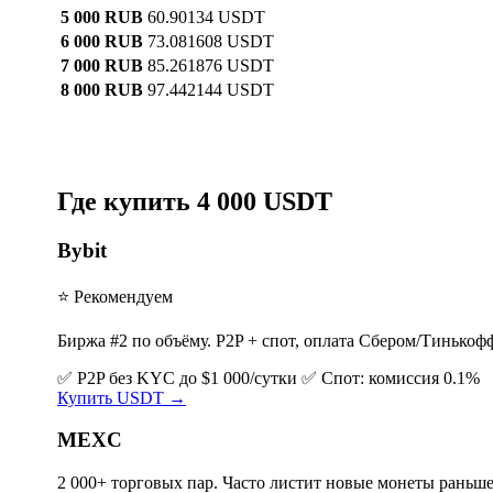
5 000 RUB
60.90134 USDT
6 000 RUB
73.081608 USDT
7 000 RUB
85.261876 USDT
8 000 RUB
97.442144 USDT
Где купить 4 000 USDT
Bybit
⭐ Рекомендуем
Биржа #2 по объёму. P2P + спот, оплата Сбером/Тинькоф
✅ P2P без KYC до $1 000/сутки
✅ Спот: комиссия 0.1%
Купить USDT →
MEXC
2 000+ торговых пар. Часто листит новые монеты раньше