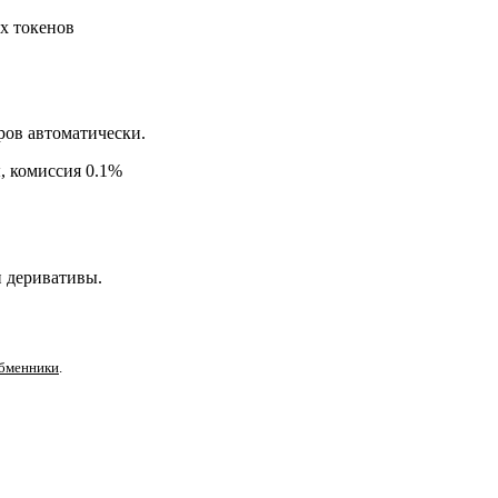
х токенов
ров автоматически.
, комиссия 0.1%
и деривативы.
бменники
.