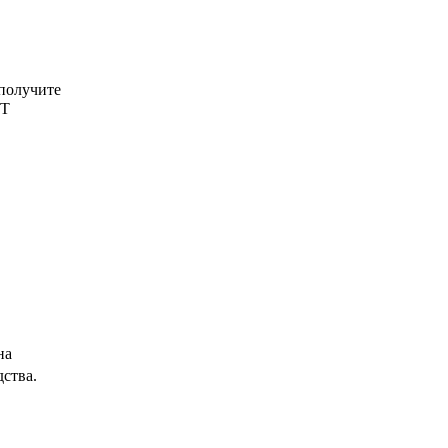
 получите
DT
на
ства.