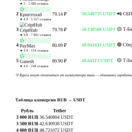
★ 5 · 1 480 отзывов
💱
2
50.540735 USDT
📲 СБ
79.14 ₽
Криптохаб
★ 4.9 · 5 557 отзывов
🟡 Т-Б
3
50.138508 USDT
79.78 ₽
CriptHub
★ 4.8 · 7 861 отзывов
💱
🟢 Сбе
4
49.941631 USDT
80.09 ₽
PayMax
★ 4.9 · 154 отзывов
💱
🟡 Т-Б
5
49.44113 USDT
80.90 ₽
Ganesh
★ 4.6 · 248 отзывов
💡 Курсы могут отличаться от калькулятора выше — обменники зарабатыв
Таблица конверсии RUB → USDT
Рубль
Tether
3 000 RUB
36.540804 USDT
3 500 RUB
42.630938 USDT
4 000 RUB
48.721072 USDT