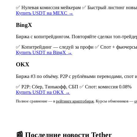
✅ Нулевая комиссия мейкерам
✅ Быстрый листинг новы
Купить USDT на MEXC →
BingX
Биржа с копитрейдингом. Повторяйте сделки топ-трейде
✅ Копитрейдинг — следуй за профи
✅ Спот + фьючерсы
Купить USDT на BingX →
OKX
Биржа #3 по объёму. P2P с рублёвыми переводами, спот 
✅ P2P: Сбер, Тинькофф, СБП
✅ Спот: комиссия 0.08%
Купить USDT на OKX →
Полное сравнение — в
рейтинге криптобирж
. Курсы обменников —
о
📰 Последние новости Tether