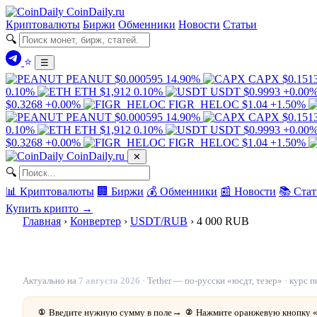
Coin
Daily
.ru
Криптовалюты
Биржи
Обменники
Новости
Статьи
🔍
⭐
☰
PEANUT
$0.000595
14.90%
CAPX
$0.151
0.10%
ETH
$1,912
0.10%
USDT
$0.9993
+0.00
$0.3268
+0.00%
FIGR_HELOC
$1.04
+1.50%
PEANUT
$0.000595
14.90%
CAPX
$0.151
0.10%
ETH
$1,912
0.10%
USDT
$0.9993
+0.00
$0.3268
+0.00%
FIGR_HELOC
$1.04
+1.50%
Coin
Daily
.ru
✕
🔍
📊 Криптовалюты
🏢 Биржи
💰 Обменники
📰 Новости
📚 Стат
Купить крипто →
Главная
›
Конвертер
›
USDT/RUB
›
4 000 RUB
4 000 рублей в USDT — 48.721072 USDT с
Актуально на
7 августа 2026
· Tether — по-русски «юсдт, тезер» · курс
Введите нужную сумму в поле
→
Нажмите оранжевую кнопку 
①
②