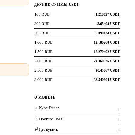
ДРУГИЕ СУММЫ USDT
100 RUB
1.218027 USDT
300 RUB
3.65408 USDT
500 RUB
6.090134 USDT
1 000 RUB
12.180268 USDT
1 500 RUB
18.270402 USDT
2 000 RUB
24.360536 USDT
2 500 RUB
30.45067 USDT
3 000 RUB
36.540804 USDT
О МОНЕТЕ
📊 Курс Tether
→
📈 Прогноз USDT
→
🛒 Где купить
→