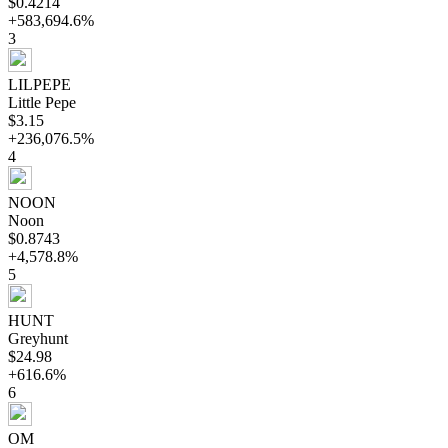
$0.4214
+583,694.6%
3
LILPEPE
Little Pepe
$3.15
+236,076.5%
4
NOON
Noon
$0.8743
+4,578.8%
5
HUNT
Greyhunt
$24.98
+616.6%
6
OM