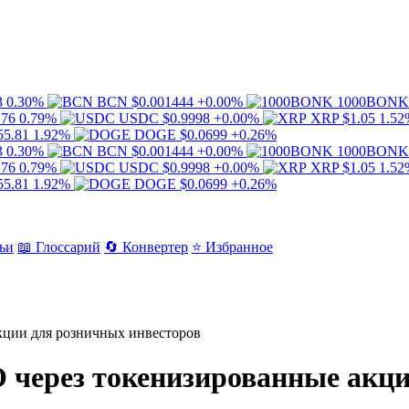
3
0.30%
BCN
$0.001444
+0.00%
1000BONK
.76
0.79%
USDC
$0.9998
+0.00%
XRP
$1.05
1.52
55.81
1.92%
DOGE
$0.0699
+0.26%
3
0.30%
BCN
$0.001444
+0.00%
1000BONK
.76
0.79%
USDC
$0.9998
+0.00%
XRP
$1.05
1.52
55.81
1.92%
DOGE
$0.0699
+0.26%
ьи
📖 Глоссарий
🔄 Конвертер
⭐ Избранное
акции для розничных инвесторов
PO через токенизированные акц