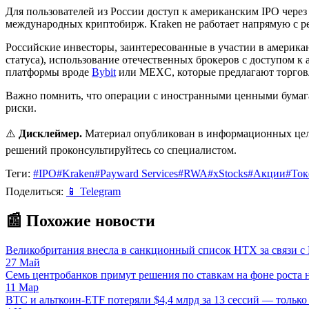
Для пользователей из России доступ к американским IPO чер
международных криптобирж. Kraken не работает напрямую с ре
Российские инвесторы, заинтересованные в участии в американ
статуса), использование отечественных брокеров с доступом 
платформы вроде
Bybit
или MEXC, которые предлагают торгов
Важно помнить, что операции с иностранными ценными бумага
риски.
⚠️
Дисклеймер.
Материал опубликован в информационных це
решений проконсультируйтесь со специалистом.
Теги:
#IPO
#Kraken
#Payward Services
#RWA
#xStocks
#Акции
#Ток
Поделиться:
📱
Telegram
📰 Похожие новости
Великобритания внесла в санкционный список HTX за связи с
27 Май
Семь центробанков примут решения по ставкам на фоне роста 
11 Мар
BTC и альткоин-ETF потеряли $4,4 млрд за 13 сессий — тольк