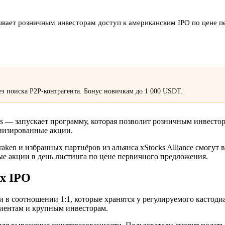
вает розничным инвесторам доступ к американским IPO по цене п
з поиска P2P-контрагента. Бонус новичкам до 1 000 USDT.
s — запускает программу, которая позволит розничным инвесто
енизированные акции.
ken и избранных партнёров из альянса xStocks Alliance смогут 
е акции в день листинга по цене первичного предложения.
х IPO
в соотношении 1:1, которые хранятся у регулируемого кастоди
иентам и крупным инвесторам.