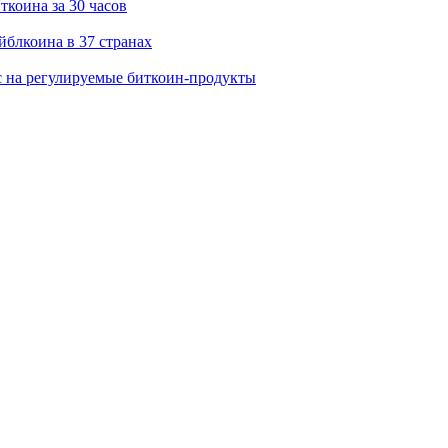
ткоина за 30 часов
ейблкоина в 37 странах
с на регулируемые биткоин-продукты