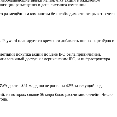
ь необязывающие заявки на покупку акций в ожидаемом
ализации размещения в день листинга компании.
что размещённым компаниям без необходимости открывать счета
. Payward планирует со временем добавлять новых партнёров и
илетиями покупка акций по цене IPO была привилегией,
 аналогичный доступ к американским IPO, и инфраструктура
RWA достиг $51 млрд после роста на 42% за текущий год.
ций, из которых свыше $6 млрд было рассчитано ончейн. Число
года.