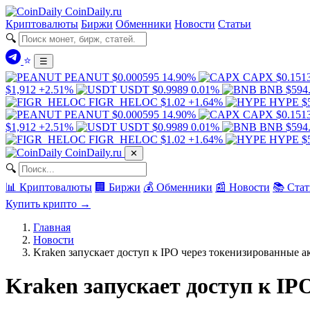
Coin
Daily
.ru
Криптовалюты
Биржи
Обменники
Новости
Статьи
🔍
⭐
☰
PEANUT
$0.000595
14.90%
CAPX
$0.151
$1,912
+2.51%
USDT
$0.9989
0.01%
BNB
$594
FIGR_HELOC
$1.02
+1.64%
HYPE
$
PEANUT
$0.000595
14.90%
CAPX
$0.151
$1,912
+2.51%
USDT
$0.9989
0.01%
BNB
$594
FIGR_HELOC
$1.02
+1.64%
HYPE
$
Coin
Daily
.ru
✕
🔍
📊 Криптовалюты
🏢 Биржи
💰 Обменники
📰 Новости
📚 Стат
Купить крипто →
Главная
Новости
Kraken запускает доступ к IPO через токенизированные 
Kraken запускает доступ к I