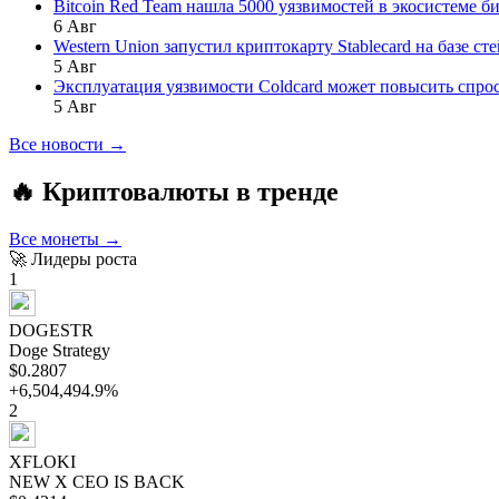
Bitcoin Red Team нашла 5000 уязвимостей в экосистеме би
6 Авг
Western Union запустил криптокарту Stablecard на базе ст
5 Авг
Эксплуатация уязвимости Coldcard может повысить спро
5 Авг
Все новости →
🔥 Криптовалюты в тренде
Все монеты →
🚀 Лидеры роста
1
DOGESTR
Doge Strategy
$0.2807
+6,504,494.9%
2
XFLOKI
NEW X CEO IS BACK