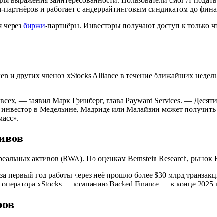
ля выражения заинтересованности. Пользователи смогут подат
рм-партнёров и работает с андеррайтинговым синдикатом до фин
я через
биржи
-партнёры. Инвесторы получают доступ к только 
 и других членов xStocks Alliance в течение ближайших недель
сех, — заявил Марк Гринберг, глава Payward Services. — Десят
й инвестор в Медельине, Мадриде или Малайзии может получить
масс».
ивов
реальных активов (RWA). По оценкам Bernstein Research, рынок 
за первый год работы через неё прошло более $30 млрд транзак
 оператора xStocks — компанию Backed Finance — в конце 2025 
ров