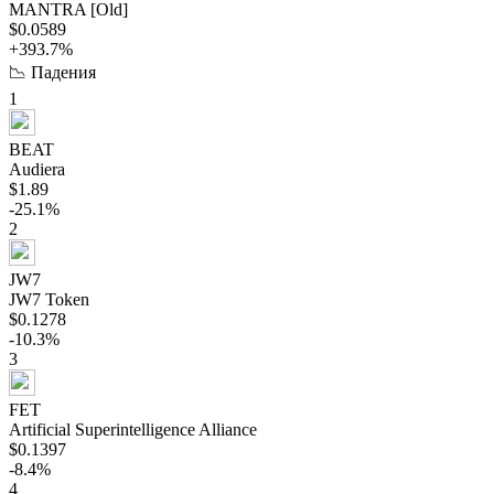
MANTRA [Old]
$0.0589
+393.7%
📉 Падения
1
BEAT
Audiera
$1.89
-25.1%
2
JW7
JW7 Token
$0.1278
-10.3%
3
FET
Artificial Superintelligence Alliance
$0.1397
-8.4%
4