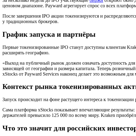
За несколько недель до IPO участвующие
биржи
откроют окно д
ценовом диапазоне. Payward агрегирует спрос со всех платфо
После завершения IPO акции токенизируются и распределяютс
у традиционных брокеров.
График запуска и партнёры
Первые токенизированные IPO станут доступны клиентам Kraken
расширять географию.
«Выход на публичный рынок должен означать доступность для в
зависящей от географии и размера капитала. Теперь розничны
xStocks от Payward Services наконец делает это возможным для 
Контекст рынка токенизированных акт
Запуск происходит на фоне растущего интереса к токенизации 
Сама платформа xStocks показывает впечатляющие результаты: 
держателей превысило 125 000 по всему миру. Kraken приобрёл
Что это значит для российских инвесто