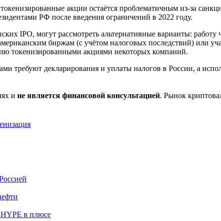
ез токенизированные акции остаётся проблематичным из-за сан
зидентами РФ после введения ограничений в 2022 году.
ских IPO, могут рассмотреть альтернативные варианты: работу 
к американским биржам (с учётом налоговых последствий) или у
лю токенизированными акциями некоторых компаний.
ми требуют декларирования и уплаты налогов в России, а испо
лях и
не является финансовой консультацией
. Рынок криптов
енизация
 Россией
нефти
о HYPE в плюсе