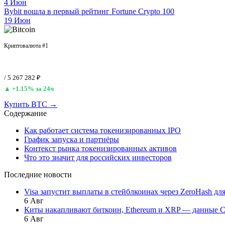
4 Июн
Bybit вошла в первый рейтинг Fortune Crypto 100
19 Июн
Bitcoin (BTC)
Криптовалюта #1
$64 821
/ 5 267 282 ₽
▲ +1.15% за 24ч
Купить BTC →
Содержание
Как работает система токенизированных IPO
График запуска и партнёры
Контекст рынка токенизированных активов
Что это значит для российских инвесторов
Последние новости
Visa запустит выплаты в стейблкоинах через ZeroHash для 
6 Авг
Киты накапливают биткоин, Ethereum и XRP — данные C
6 Авг