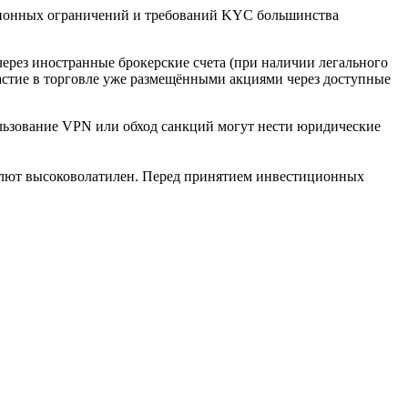
кционных ограничений и требований KYC большинства
через иностранные брокерские счета (при наличии легального
частие в торговле уже размещёнными акциями через доступные
льзование VPN или обход санкций могут нести юридические
алют высоковолатилен. Перед принятием инвестиционных