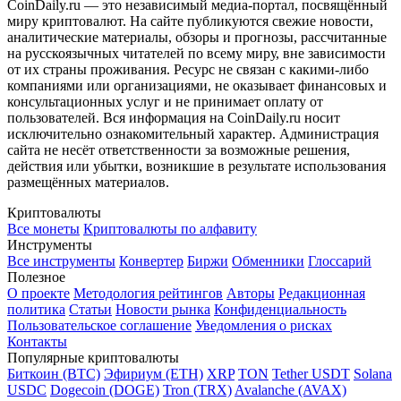
CoinDaily.ru — это независимый медиа-портал, посвящённый
миру криптовалют. На сайте публикуются свежие новости,
аналитические материалы, обзоры и прогнозы, рассчитанные
на русскоязычных читателей по всему миру, вне зависимости
от их страны проживания. Ресурс не связан с какими-либо
компаниями или организациями, не оказывает финансовых и
консультационных услуг и не принимает оплату от
пользователей. Вся информация на CoinDaily.ru носит
исключительно ознакомительный характер. Администрация
сайта не несёт ответственности за возможные решения,
действия или убытки, возникшие в результате использования
размещённых материалов.
Криптовалюты
Все монеты
Криптовалюты по алфавиту
Инструменты
Все инструменты
Конвертер
Биржи
Обменники
Глоссарий
Полезное
О проекте
Методология рейтингов
Авторы
Редакционная
политика
Статьи
Новости рынка
Конфиденциальность
Пользовательское соглашение
Уведомления о рисках
Контакты
Популярные криптовалюты
Биткоин (BTC)
Эфириум (ETH)
XRP
TON
Tether USDT
Solana
USDC
Dogecoin (DOGE)
Tron (TRX)
Avalanche (AVAX)