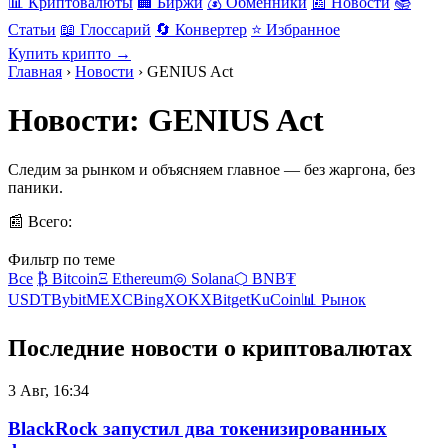
📊 Криптовалюты
🏢 Биржи
💰 Обменники
📰 Новости
📚
Статьи
📖 Глоссарий
🔄 Конвертер
⭐ Избранное
Купить крипто →
Главная
›
Новости
›
GENIUS Act
Новости: GENIUS Act
Следим за рынком и объясняем главное — без жаргона, без
паники.
📰 Всего:
826 новостей
Фильтр по теме
Все
₿ Bitcoin
Ξ Ethereum
◎ Solana
⬡ BNB
₮
USDT
Bybit
MEXC
BingX
OKX
Bitget
KuCoin
📊 Рынок
Последние новости о криптовалютах
3 Авг, 16:34
BlackRock запустил два токенизированных