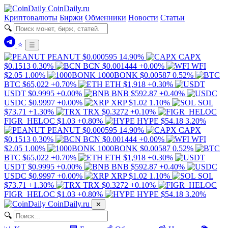
Coin
Daily
.ru
Криптовалюты
Биржи
Обменники
Новости
Статьи
🔍
⭐
☰
PEANUT
$0.000595
14.90%
CAPX
$0.1513
0.30%
BCN
$0.001444
+0.00%
WFI
$2.05
1.00%
1000BONK
$0.00587
0.52%
BTC
$65,022
+0.70%
ETH
$1,918
+0.30%
USDT
$0.9995
+0.00%
BNB
$592.87
+0.40%
USDC
$0.9997
+0.00%
XRP
$1.02
1.10%
SOL
$73.71
+1.30%
TRX
$0.3272
+0.10%
FIGR_HELOC
$1.03
+0.80%
HYPE
$54.18
3.20%
PEANUT
$0.000595
14.90%
CAPX
$0.1513
0.30%
BCN
$0.001444
+0.00%
WFI
$2.05
1.00%
1000BONK
$0.00587
0.52%
BTC
$65,022
+0.70%
ETH
$1,918
+0.30%
USDT
$0.9995
+0.00%
BNB
$592.87
+0.40%
USDC
$0.9997
+0.00%
XRP
$1.02
1.10%
SOL
$73.71
+1.30%
TRX
$0.3272
+0.10%
FIGR_HELOC
$1.03
+0.80%
HYPE
$54.18
3.20%
Coin
Daily
.ru
✕
🔍