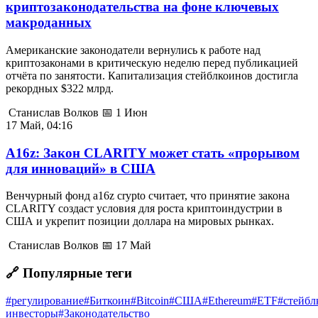
криптозаконодательства на фоне ключевых
макроданных
Американские законодатели вернулись к работе над
криптозаконами в критическую неделю перед публикацией
отчёта по занятости. Капитализация стейблкоинов достигла
рекордных $322 млрд.
Станислав Волков
📅 1 Июн
17 Май, 04:16
A16z: Закон CLARITY может стать «прорывом
для инноваций» в США
Венчурный фонд a16z crypto считает, что принятие закона
CLARITY создаст условия для роста криптоиндустрии в
США и укрепит позиции доллара на мировых рынках.
Станислав Волков
📅 17 Май
🔗 Популярные теги
#регулирование
#Биткоин
#Bitcoin
#США
#Ethereum
#ETF
#стейб
инвесторы
#Законодательство